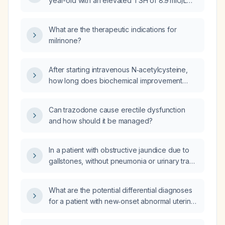
year-old with an elevated TSH of 8.9 mIU/L
and a normal free T4 of 1.08 ng/dL?
What are the therapeutic indications for
milrinone?
After starting intravenous N‑acetylcysteine,
how long does biochemical improvement
(decline in ALT/AST and bilirubin) occur in a
hepatitis B virus flare with severe acute liver
Can trazodone cause erectile dysfunction
injury?
and how should it be managed?
In a patient with obstructive jaundice due to
gallstones, without pneumonia or urinary tract
infection, whose arterial blood gas shows a
pH of 7.07, normal partial pressure of oxygen
What are the potential differential diagnoses
and low partial pressure of carbon dioxide,
for a patient with new‑onset abnormal uterine
what could explain the markedly low blood
bleeding after starting cyclobenzaprine, who
pH?
has a Nexplanon (etonogestrel) implant and a