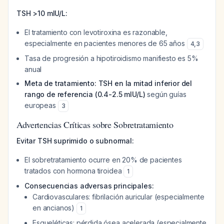
TSH >10 mIU/L:
El tratamiento con levotiroxina es razonable,
especialmente en pacientes menores de 65 años
4
,
3
Tasa de progresión a hipotiroidismo manifiesto es 5%
anual
Meta de tratamiento: TSH en la mitad inferior del
rango de referencia (0.4-2.5 mIU/L)
según guías
europeas
3
Advertencias Críticas sobre Sobretratamiento
Evitar TSH suprimido o subnormal:
El sobretratamiento ocurre en 20% de pacientes
tratados con hormona tiroidea
1
Consecuencias adversas principales:
Cardiovasculares: fibrilación auricular (especialmente
en ancianos)
1
Esqueléticas: pérdida ósea acelerada (especialmente