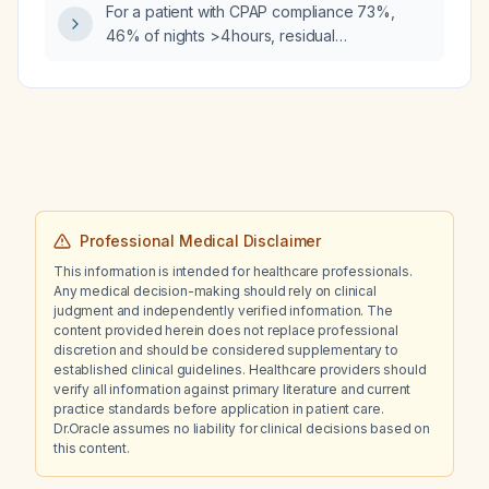
For a patient with CPAP compliance 73%,
history of uterine fibroids?
46% of nights >4 hours, residual
apnea‑hypopnea index 6.2 events/hr,
average usage 5 hours, leak 0.1 L/min, and
95th percentile pressure 8.7 cm H₂O, how
should the pressures be adjusted to improve
treatment?
Professional Medical Disclaimer
This information is intended for healthcare professionals.
Any medical decision-making should rely on clinical
judgment and independently verified information. The
content provided herein does not replace professional
discretion and should be considered supplementary to
established clinical guidelines. Healthcare providers should
verify all information against primary literature and current
practice standards before application in patient care.
Dr.Oracle assumes no liability for clinical decisions based on
this content.