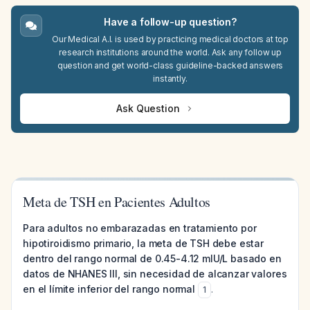
Have a follow-up question?
Our Medical A.I. is used by practicing medical doctors at top
research institutions around the world. Ask any follow up
question and get world-class guideline-backed answers
instantly.
Ask Question
Meta de TSH en Pacientes Adultos
Para adultos no embarazadas en tratamiento por
hipotiroidismo primario, la meta de TSH debe estar
dentro del rango normal de 0.45-4.12 mIU/L basado en
datos de NHANES III, sin necesidad de alcanzar valores
en el límite inferior del rango normal
.
1