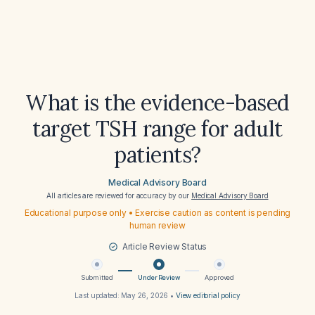
What is the evidence-based
target TSH range for adult
patients?
Medical Advisory Board
All articles are reviewed for accuracy by our
Medical Advisory Board
Educational purpose only • Exercise caution as content is pending
human review
Article Review Status
Submitted
Under Review
Approved
Last updated:
May 26, 2026
•
View editorial policy