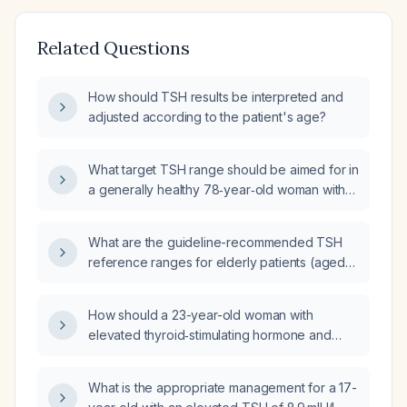
Related Questions
How should TSH results be interpreted and
adjusted according to the patient's age?
What target TSH range should be aimed for in
a generally healthy 78‑year‑old woman with
Hashimoto's thyroiditis?
What are the guideline-recommended TSH
reference ranges for elderly patients (aged
65 years and older) and how should they
guide hypothyroidism management?
How should a 23-year-old woman with
elevated thyroid‑stimulating hormone and
symptoms of hypothyroidism be evaluated
and treated?
What is the appropriate management for a 17-