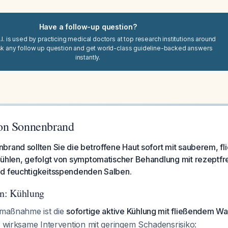
Have a follow-up question?
I. is used by practicing medical doctors at top research institutions around
sk any follow up question and get world-class guideline-backed answers
instantly.
on Sonnenbrand
brand sollten Sie die betroffene Haut sofort mit sauberem, 
kühlen, gefolgt von symptomatischer Behandlung mit rezeptfr
d feuchtigkeitsspendenden Salben.
n: Kühlung
stmaßnahme ist die
sofortige aktive Kühlung mit fließendem W
d wirksame Intervention mit geringem Schadensrisiko: