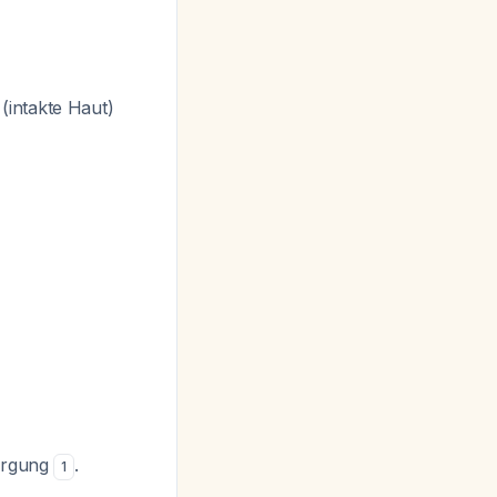
(intakte Haut)
sorgung
.
1