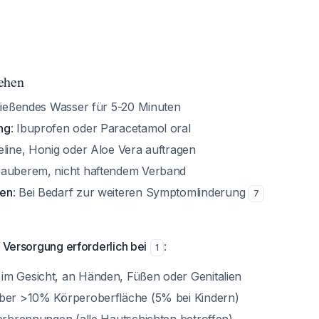
ehen
Fließendes Wasser für 5-20 Minuten
ng
: Ibuprofen oder Paracetamol oral
eline, Honig oder Aloe Vera auftragen
 sauberem, nicht haftendem Verband
sen
: Bei Bedarf zur weiteren Symptomlinderung
7
e Versorgung erforderlich bei
:
1
m Gesicht, an Händen, Füßen oder Genitalien
über >10% Körperoberfläche (5% bei Kindern)