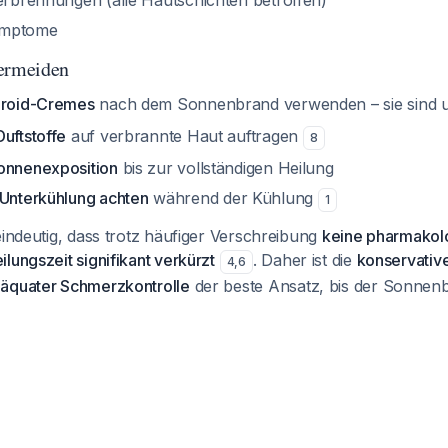
Verbrennungen (alle Hautschichten betroffen)
ymptome
vermeiden
eroid-Cremes
nach dem Sonnenbrand verwenden – sie sind
uftstoffe
auf verbrannte Haut auftragen
8
onnenexposition
bis zur vollständigen Heilung
Unterkühlung achten
während der Kühlung
1
eindeutig, dass trotz häufiger Verschreibung
keine pharmakol
lungszeit signifikant verkürzt
. Daher ist die
konservativ
4
,
6
äquater Schmerzkontrolle
der beste Ansatz, bis der Sonnenb