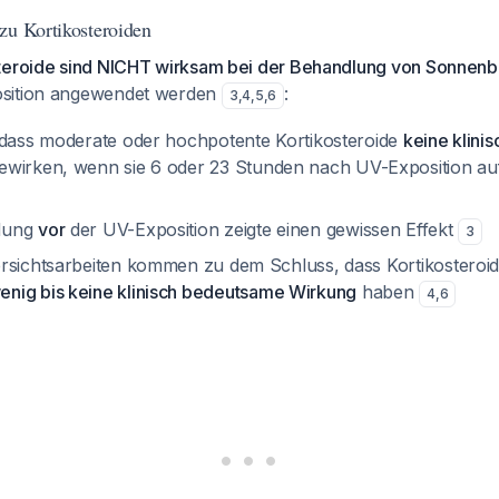
zu Kortikosteroiden
teroide sind NICHT wirksam bei der Behandlung von Sonnen
sition angewendet werden
:
3
,
4
,
5
,
6
 dass moderate oder hochpotente Kortikosteroide
keine klinis
wirken, wenn sie 6 oder 23 Stunden nach UV-Exposition a
dung
vor
der UV-Exposition zeigte einen gewissen Effekt
3
rsichtsarbeiten kommen zu dem Schluss, dass Kortikosteroide
enig bis keine klinisch bedeutsame Wirkung
haben
4
,
6