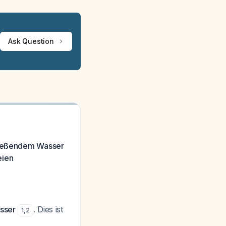
Ask Question
fließendem Wasser
eien
asser
. Dies ist
1
,
2