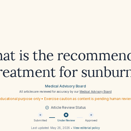
at is the recommen
reatment for sunbur
Medical Advisory Board
All articles are reviewed for accuracy by our
Medical Advisory Board
ducational purpose only • Exercise caution as content is pending human revi
Article Review Status
Submitted
Under Review
Approved
Last updated:
May 26, 2026
•
View editorial policy