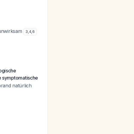
 unwirksam
3
,
4
,
6
ogische
e symptomatische
rand natürlich