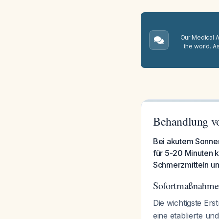
Our Medical A.
the world. A
Behandlung v
Bei akutem Sonnen
für 5-20 Minuten 
Schmerzmitteln un
Sofortmaßnahme
Die wichtigste Er
eine etablierte un