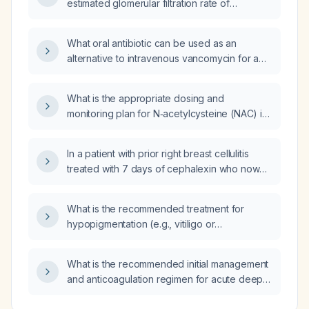
estimated glomerular filtration rate of
results, and no constitutional symptoms to
57 mL/min/1.73 m² who is taking hydroxyurea
justify initiating a JAK‑inhibitor?
safely use alendronate?
What oral antibiotic can be used as an
alternative to intravenous vancomycin for a
child with pneumonia requiring MRSA
coverage?
What is the appropriate dosing and
monitoring plan for N‑acetylcysteine (NAC) in
a pediatric patient with excoriation disorder
who is currently receiving sertraline (Zoloft)?
In a patient with prior right breast cellulitis
treated with 7 days of cephalexin who now
has a persistent tender breast lump, what is
the recommended next management?
What is the recommended treatment for
hypopigmentation (e.g., vitiligo or
post‑inflammatory pigment loss)?
What is the recommended initial management
and anticoagulation regimen for acute deep
vein thrombosis?