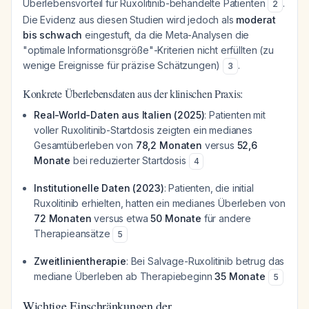
Überlebensvorteil für Ruxolitinib-behandelte Patienten
.
2
Die Evidenz aus diesen Studien wird jedoch als
moderat
bis schwach
eingestuft, da die Meta-Analysen die
"optimale Informationsgröße"-Kriterien nicht erfüllten (zu
wenige Ereignisse für präzise Schätzungen)
.
3
Konkrete Überlebensdaten aus der klinischen Praxis:
Real-World-Daten aus Italien (2025)
: Patienten mit
voller Ruxolitinib-Startdosis zeigten ein medianes
Gesamtüberleben von
78,2 Monaten
versus
52,6
Monate
bei reduzierter Startdosis
4
Institutionelle Daten (2023)
: Patienten, die initial
Ruxolitinib erhielten, hatten ein medianes Überleben von
72 Monaten
versus etwa
50 Monate
für andere
Therapieansätze
5
Zweitlinientherapie
: Bei Salvage-Ruxolitinib betrug das
mediane Überleben ab Therapiebeginn
35 Monate
5
Wichtige Einschränkungen der