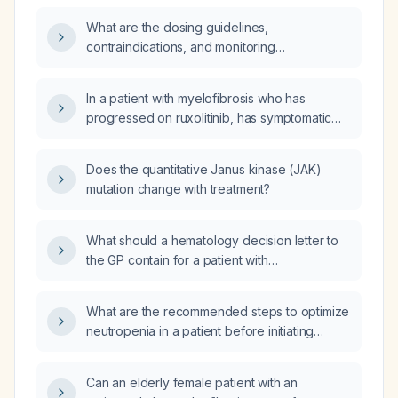
What are the dosing guidelines,
contraindications, and monitoring
recommendations for Momelotinib (a JAK1/2
inhibitor) in patients with intermediate- or
In a patient with myelofibrosis who has
high-risk primary or secondary myelofibrosis?
progressed on ruxolitinib, has symptomatic
splenomegaly and peripheral blastosis, and
refuses allogeneic transplantation, which
Does the quantitative Janus kinase (JAK)
second‑line therapy is preferred?
mutation change with treatment?
What should a hematology decision letter to
the GP contain for a patient with
JAK2V617F‑positive post‑essential
thrombocythemia myelofibrosis,
What are the recommended steps to optimize
intermediate‑1 risk according to DIPSS+
neutropenia in a patient before initiating
(Dynamic International Prognostic Scoring
JAK‑inhibitor therapy?
System plus), progressive anemia, pending
bone‑marrow karyotype and
Can an elderly female patient with an
peripheral‑blood next‑generation sequencing