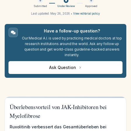
Submitted
Under Review
Approved
Last updated:
May 26, 2026
•
View editorial policy
Have a follow-up question?
Our Medical A.I. is used by practicing medical doctors at top
research institutions around the world. Ask any follow up
question and get world-class guideline-backed answers
instantly.
Ask Question
Überlebensvorteil von JAK-Inhibitoren bei
Myelofibrose
Ruxolitinib verbessert das Gesamtüberleben bei