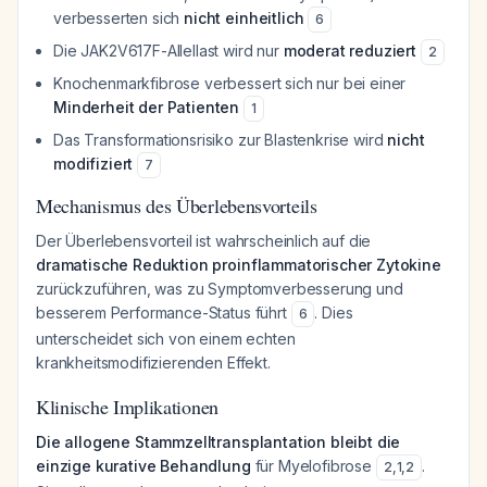
verbesserten sich
nicht einheitlich
6
Die JAK2V617F-Allellast wird nur
moderat reduziert
2
Knochenmarkfibrose verbessert sich nur bei einer
Minderheit der Patienten
1
Das Transformationsrisiko zur Blastenkrise wird
nicht
modifiziert
7
Mechanismus des Überlebensvorteils
Der Überlebensvorteil ist wahrscheinlich auf die
dramatische Reduktion proinflammatorischer Zytokine
zurückzuführen, was zu Symptomverbesserung und
besserem Performance-Status führt
. Dies
6
unterscheidet sich von einem echten
krankheitsmodifizierenden Effekt.
Klinische Implikationen
Die allogene Stammzelltransplantation bleibt die
einzige kurative Behandlung
für Myelofibrose
.
2
,
1
,
2