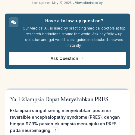
Last updated:
May 27, 2026
•
View editorial policy
Have a follow-up question?
Our Medical A.I. is used by practicing medical doctors at top
research institutions around the world. Ask any follow up
question and get world-class guideline-backed answers
instantly.
Ask Question
Ya, Eklampsia Dapat Menyebabkan PRES
Eklampsia sangat sering menyebabkan posterior
reversible encephalopathy syndrome (PRES), dengan
hingga 97.9% pasien eklampsia menunjukkan PRES
pada neuroimaging.
1