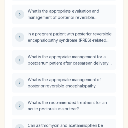
encephalopathy syndrome (PRES)?
What is the appropriate evaluation and
management of posterior reversible
encephalopathic syndrome (PRES) in a
pregnant patient presenting with acute
In a pregnant patient with posterior reversible
headache, visual disturbances, altered mental
encephalopathy syndrome (PRES)-related
status, or seizures, especially in the setting of
cerebral edema, when is mannitol indicated
severe hypertension or
and what is the recommended dosing
pre‑eclampsia/eclampsia?
What is the appropriate management for a
regimen?
postpartum patient after caesarean delivery
who presents with posterior reversible
encephalopathy syndrome (PRES)?
What is the appropriate management of
posterior reversible encephalopathy
syndrome (PRES) in pregnant patients?
What is the recommended treatment for an
acute pectoralis major tear?
Can azithromycin and acetaminophen be