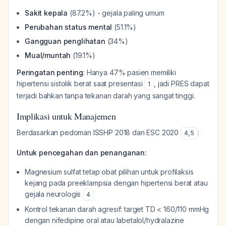
Sakit kepala
(87.2%) - gejala paling umum
Perubahan status mental
(51.1%)
Gangguan penglihatan
(34%)
Mual/muntah
(19.1%)
Peringatan penting
: Hanya 47% pasien memiliki
hipertensi sistolik berat saat presentasi
, jadi PRES dapat
1
terjadi bahkan tanpa tekanan darah yang sangat tinggi.
Implikasi untuk Manajemen
Berdasarkan pedoman ISSHP 2018 dan ESC 2020
:
4
,
5
Untuk pencegahan dan penanganan:
Magnesium sulfat tetap obat pilihan untuk profilaksis
kejang pada preeklampsia dengan hipertensi berat atau
gejala neurologis
4
Kontrol tekanan darah agresif: target TD < 160/110 mmHg
dengan nifedipine oral atau labetalol/hydralazine