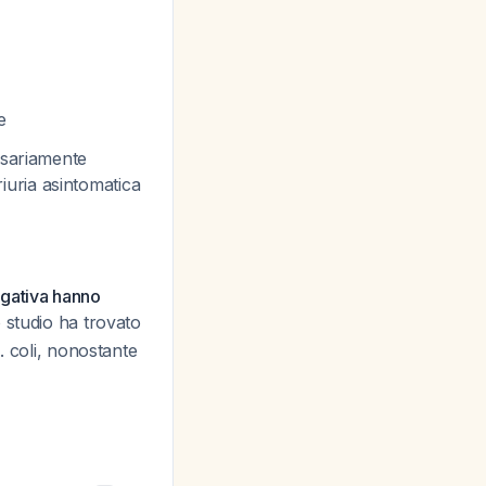
e
ssariamente
riuria asintomatica
negativa hanno
 studio ha trovato
. coli, nonostante