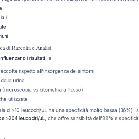
a
iali
ale
muni
ica di Raccolta e Analisi
influenzano i risultati
:
6
ccolta rispetto all'insorgenza dei sintomi
delle urine
i (microscopia vs citometria a flusso)
he utilizzate
nale di ≥10 leucociti/µL ha una specificità molto bassa (36%)
3
be ≥264 leucociti/µL
, che offre sensibilità dell'88% e specific