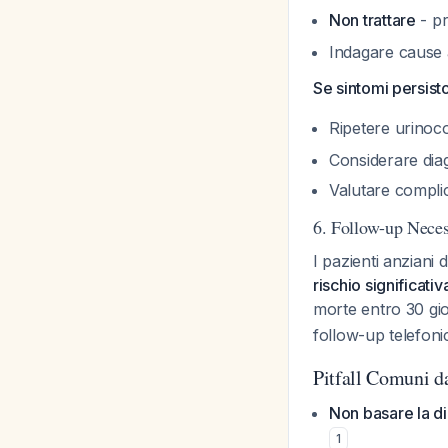
Non trattare
- pr
Indagare cause 
Se sintomi persist
Ripetere urinocol
Considerare dia
Valutare complic
6. Follow-up Neces
I pazienti anziani
rischio significat
morte entro 30 gi
follow-up telefoni
Pitfall Comuni d
Non basare la dia
1