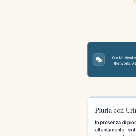
E
Our Medical A.
the world. A
Piuria con Uri
In presenza di pioc
attentamente i sint