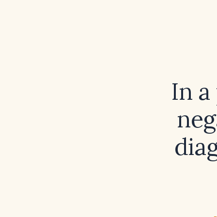
In a
neg
dia