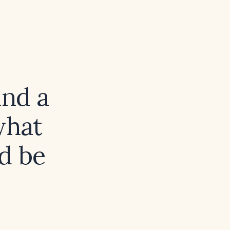
and a
what
d be