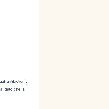
li antibiotici
2
va, dato che la