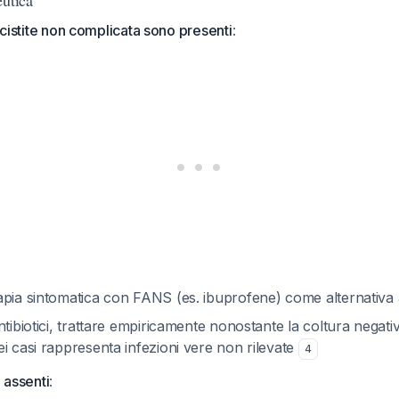
eutica
i cistite non complicata sono presenti
:
pia sintomatica con FANS (es. ibuprofene) come alternativa ag
ntibiotici, trattare empiricamente nonostante la coltura negati
i casi rappresenta infezioni vere non rilevate
4
o assenti
: