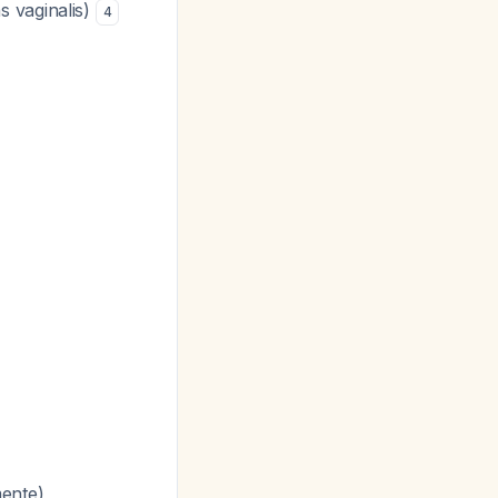
s vaginalis)
4
mente)