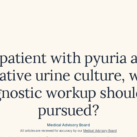
 patient with pyuria 
ative urine culture, 
gnostic workup shoul
pursued?
Medical Advisory Board
All articles are reviewed for accuracy by our
Medical Advisory Board