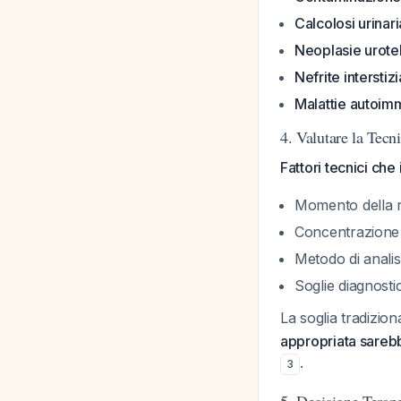
Calcolosi urinari
Neoplasie urotel
Nefrite interstizi
Malattie autoim
4. Valutare la Tecn
Fattori tecnici che 
Momento della ra
Concentrazione 
Metodo di analis
Soglie diagnostic
La soglia tradizio
appropriata sareb
.
3