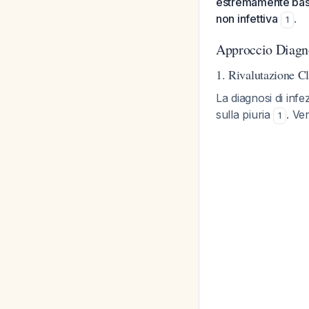
estremamente basso
non infettiva
.
1
Approccio Diagno
1. Rivalutazione C
La diagnosi di infe
sulla piuria
. Ve
1