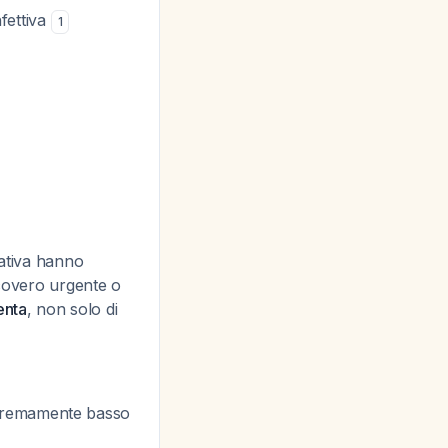
nfettiva
1
gativa hanno
icovero urgente o
enta
, non solo di
 estremamente basso