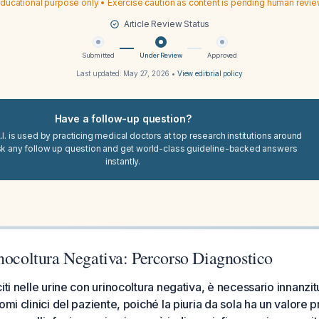
ducational purpose only • Exercise caution as content is pending human revi
Article Review Status
Submitted
Under Review
Approved
Last updated:
May 27, 2026
•
View editorial policy
Have a follow-up question?
I. is used by practicing medical doctors at top research institutions around
sk any follow up question and get world-class guideline-backed answers
instantly.
nocoltura Negativa: Percorso Diagnostico
iti nelle urine con urinocoltura negativa, è necessario innanzitu
omi clinici del paziente, poiché la piuria da sola ha un valore p