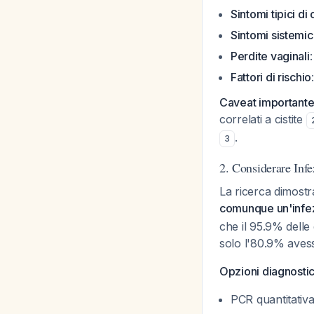
Sintomi tipici di c
Sintomi sistemic
Perdite vaginali
Fattori di rischio
Caveat important
correlati a cistite
.
3
2. Considerare Infe
La ricerca dimost
comunque un'infez
che il 95.9% delle
solo l'80.9% avess
Opzioni diagnosti
PCR quantitativ