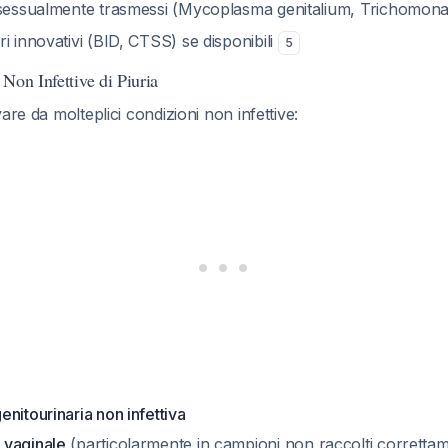
 sessualmente trasmessi (Mycoplasma genitalium, Trichomona
i innovativi (BID, CTSS) se disponibili
5
Non Infettive di Piuria
are da molteplici condizioni non infettive:
nitourinaria non infettiva
 vaginale
(particolarmente in campioni non raccolti corretta