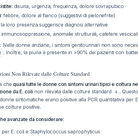
istite
: disuria, urgenza, frequenza, dolore sovrapubico
i
: febbre, dolore al fianco (suggestivi di pielonefrite)
: la loro presenza suggerisce diagnosi alternative
: immunosoppressione, anomalie strutturali, catetere vescical
e
: Nelle donne anziane, i sintomi genitourinari non sono nece
. Inoltre, la piuria è presente in >90% dei pazienti con batte
2
zioni Non Rilevate dalle Colture Standard
ra che
quasi tutte le donne con sintomi urinari tipici e coltura 
ione da E. coli
non rilevata dalle colture standard
. Questo
4
 donne sintomatiche erano positive alla PCR quantitativa per E
e colture positive.
che avanzate da considerare
:
a per E. coli e Staphylococcus saprophyticus