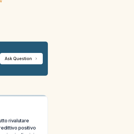
ew
Ask Question
tto rivalutare
redittivo positivo