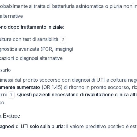
obabilmente si tratta di batteriuria asintomatica o piuria non i
alternative
ono dopo trattamento iniziale
:
tura con test di sensibilità
2
gnostica avanzata (PCR, imaging)
azioni o diagnosi alternative
sario
 dimessi dal pronto soccorso con diagnosi di UTI e coltura ne
ivamente aumentato
(OR 1.45) di ritorno in pronto soccorso, r
orni
.
Questi pazienti necessitano di rivalutazione clinica att
7
co.
a Evitare
gnosi di UTI solo sulla piuria
: il valore predittivo positivo è