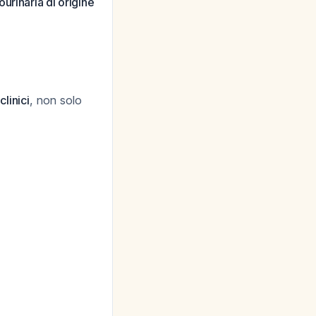
urinaria di origine
linici
, non solo