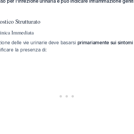
 per l'infezione urinaria e può indicare infiammazione genito
stico Strutturato
linica Immediata
zione delle vie urinarie deve basarsi
primariamente sui sintomi c
rificare la presenza di: