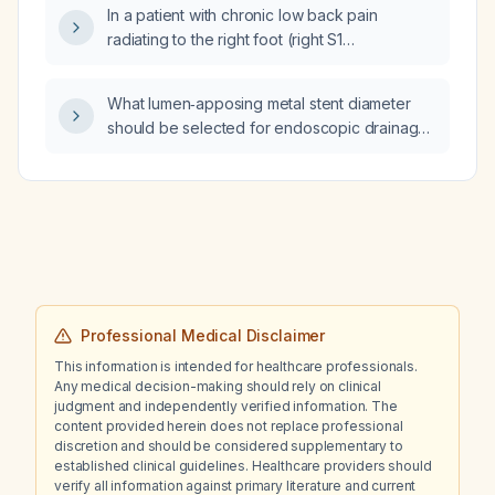
In a patient with chronic low back pain
radiating to the right foot (right S1
radiculopathy), fatigue, mild essential tremor,
and a blood sample that is unsuitable for
What lumen‑apposing metal stent diameter
interpretation, what steps should be taken
should be selected for endoscopic drainage
regarding the sample and what further
of a typical pancreatic pseudocyst?
investigations and management are
recommended?
Professional Medical Disclaimer
This information is intended for healthcare professionals.
Any medical decision-making should rely on clinical
judgment and independently verified information. The
content provided herein does not replace professional
discretion and should be considered supplementary to
established clinical guidelines. Healthcare providers should
verify all information against primary literature and current