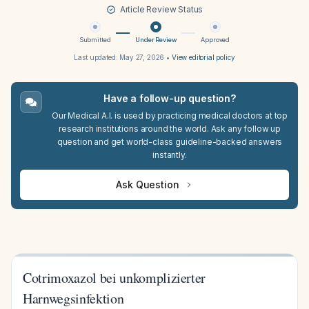
Article Review Status
Submitted
Under Review
Approved
Last updated:
May 27, 2026
•
View editorial policy
Have a follow-up question?
Our Medical A.I. is used by practicing medical doctors at top
research institutions around the world. Ask any follow up
question and get world-class guideline-backed answers
instantly.
Ask Question
Cotrimoxazol bei unkomplizierter
Harnwegsinfektion