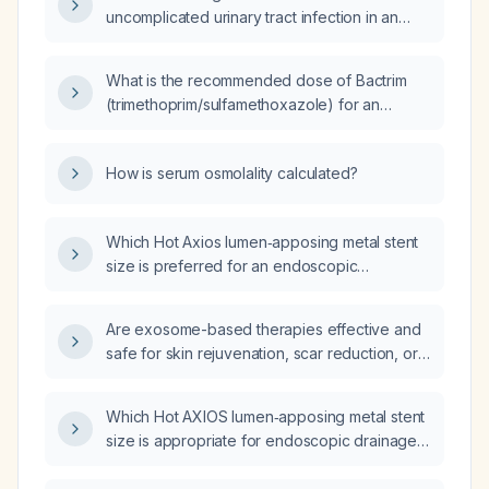
uncomplicated urinary tract infection in an
adult woman with normal renal function?
What is the recommended dose of Bactrim
(trimethoprim/sulfamethoxazole) for an
uncomplicated urinary tract infection (UTI)?
How is serum osmolality calculated?
Which Hot Axios lumen‑apposing metal stent
size is preferred for an endoscopic
ultrasound‑guided gastroenterostomy?
Are exosome-based therapies effective and
safe for skin rejuvenation, scar reduction, or
wound healing in dermatology, and what
dosing protocol is recommended?
Which Hot AXIOS lumen‑apposing metal stent
size is appropriate for endoscopic drainage
of a pancreatic pseudocyst?