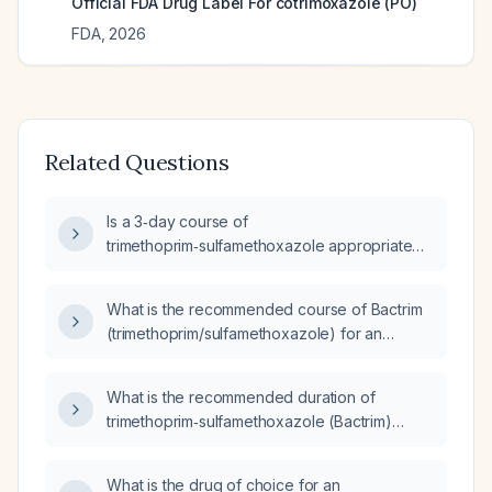
Official FDA Drug Label For
cotrimoxazole (PO)
FDA
,
2026
Related Questions
Is a 3‑day course of
trimethoprim‑sulfamethoxazole appropriate
for an uncomplicated lower urinary‑tract
infection with a susceptible isolate in a healthy
What is the recommended course of Bactrim
adult?
(trimethoprim/sulfamethoxazole) for an
uncomplicated urinary tract infection (UTI)?
What is the recommended duration of
trimethoprim‑sulfamethoxazole (Bactrim)
therapy for an uncomplicated lower urinary
tract infection in a healthy adult?
What is the drug of choice for an