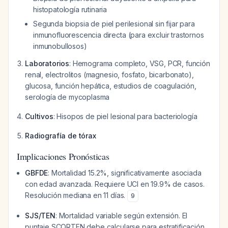
histopatología rutinaria
Segunda biopsia de piel perilesional sin fijar para
inmunofluorescencia directa (para excluir trastornos
inmunobullosos)
Laboratorios
: Hemograma completo, VSG, PCR, función
renal, electrolitos (magnesio, fosfato, bicarbonato),
glucosa, función hepática, estudios de coagulación,
serología de mycoplasma
Cultivos
: Hisopos de piel lesional para bacteriología
Radiografía de tórax
Implicaciones Pronósticas
GBFDE
: Mortalidad 15.2%, significativamente asociada
con edad avanzada. Requiere UCI en 19.9% de casos.
Resolución mediana en 11 días.
9
SJS/TEN
: Mortalidad variable según extensión. El
puntaje SCORTEN debe calcularse para estratificación