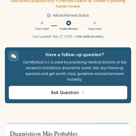
Educational purpose only • Exercise caution as content is pending
human review
Article Review Status
Submitted
Under Review
Approved
Last updated:
May 27, 2026
•
View editorial policy
Have a follow-up question?
Our Medical A.I. is used by practicing medical doctors at top
research institutions around the world. Ask any follow up
question and get world-class guideline-backed answers
instantly.
Ask Question
Diagnósticos Más Probables