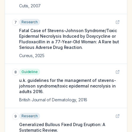
Cutis
,
2007
Research
7
Fatal Case of Stevens-Johnson Syndrome/Toxic
Epidermal Necrolysis Induced by Doxycycline or
Flucloxacillin in a 77-Year-Old Woman: A Rare but
Serious Adverse Drug Reaction.
Cureus
,
2025
Guideline
8
u.k. guidelines for the management of stevens-
johnson syndrome/toxic epidermal necrolysis in
adults 2016.
British Journal of Dermatology
,
2016
Research
9
Generalized Bullous Fixed Drug Eruption: A
Systematic Review.