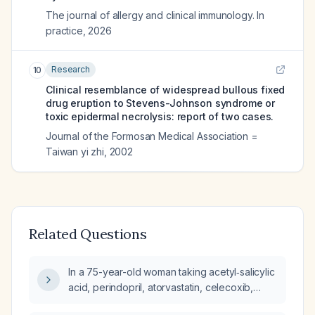
The journal of allergy and clinical immunology. In
practice
,
2026
Research
10
Clinical resemblance of widespread bullous fixed
drug eruption to Stevens-Johnson syndrome or
toxic epidermal necrolysis: report of two cases.
Journal of the Formosan Medical Association =
Taiwan yi zhi
,
2002
Related Questions
In a 75-year-old woman taking acetyl‑salicylic
acid, perindopril, atorvastatin, celecoxib,
empagliflozin, linagliptin, gliclazide, and insulin