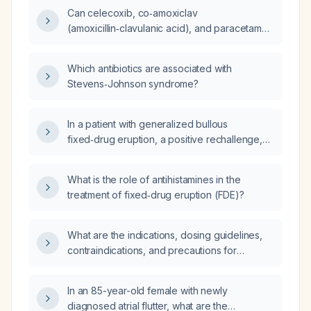
glargine, what are the differential diagnoses
Can celecoxib, co‑amoxiclav
for a bullous drug eruption?
(amoxicillin‑clavulanic acid), and paracetamol
(acetaminophen) cause Stevens‑Johnson
syndrome?
Which antibiotics are associated with
Stevens‑Johnson syndrome?
In a patient with generalized bullous
fixed‑drug eruption, a positive rechallenge,
and positive anti‑BP230 antibodies, should
the diagnosis remain bullous fixed‑drug
What is the role of antihistamines in the
eruption, and could the antibody positivity
treatment of fixed‑drug eruption (FDE)?
indicate a mixed drug‑induced bullous
pemphigoid?
What are the indications, dosing guidelines,
contraindications, and precautions for
tizanidine hydrochloride?
In an 85-year-old female with newly
diagnosed atrial flutter, what are the