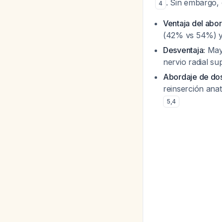
. Sin embargo,
4
Ventaja del abor
(42% vs 54%) y
Desventaja:
Mayo
nervio radial su
Abordaje de dos
reinserción ana
5
,
4