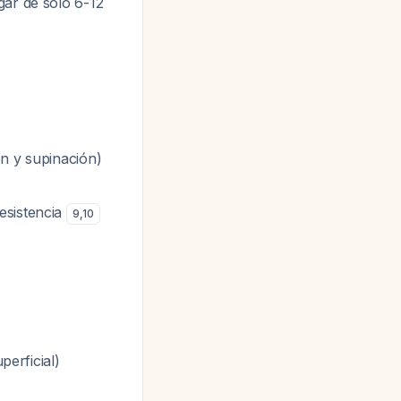
ar de solo 6-12
ón y supinación)
esistencia
9
,
10
perficial)