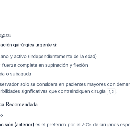
rgica
ción quirúrgica urgente si:
sano y activo (independientemente de la edad)
fuerza completa en supinación y flexión
uda o subaguda
nservador solo se considera en pacientes mayores con dema
ilidades significativas que contraindiquen cirugía
.
1
,
2
ica Recomendada
co
cisión (anterior)
es el preferido por el 70% de cirujanos espe