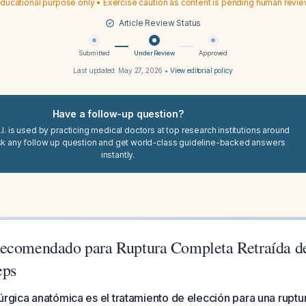
ducational purpose only • Exercise caution as content is pending human revi
Article Review Status
Submitted
Under Review
Approved
Last updated:
May 27, 2026
•
View editorial policy
Have a follow-up question?
I. is used by practicing medical doctors at top research institutions around
sk any follow up question and get world-class guideline-backed answers
instantly.
ecomendado para Ruptura Completa Retraída d
eps
úrgica anatómica es el tratamiento de elección para una rupt