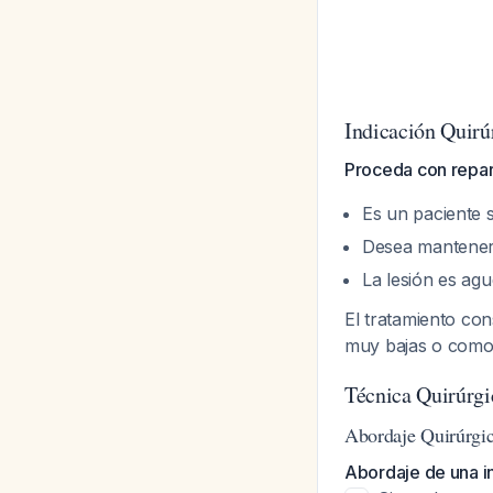
Indicación Quirú
Proceda con repara
Es un paciente 
Desea mantener 
La lesión es ag
El tratamiento co
muy bajas o comorb
Técnica Quirúrg
Abordaje Quirúrgi
Abordaje de una in