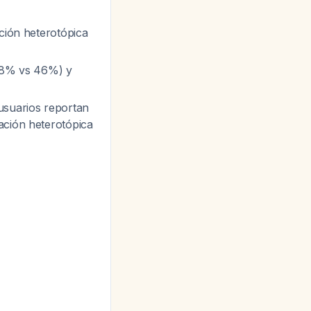
ción heterotópica
(78% vs 46%) y
usuarios reportan
ación heterotópica