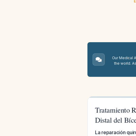
E
Our Medical A.
the world. A
Tratamiento R
Distal del Bíc
La reparación quir