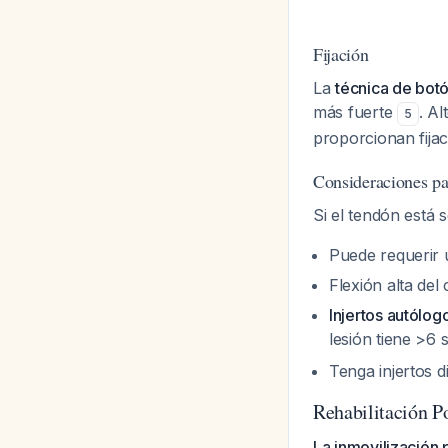
Fijación
La
técnica de botón
más fuerte
. A
5
proporcionan fija
Consideraciones p
Si el tendón está 
Puede requerir
Flexión alta del
Injertos autólog
lesión tiene >6
Tenga injertos 
Rehabilitación P
La inmovilización