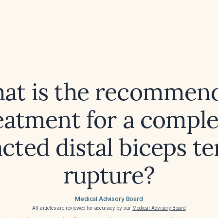
at is the recommen
eatment for a comple
acted distal biceps t
rupture?
Medical Advisory Board
All articles are reviewed for accuracy by our
Medical Advisory Board