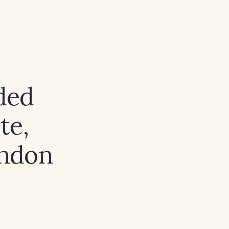
ded
te,
endon