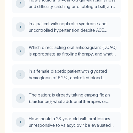
and difficulty catching or dribbling a ball, and
a normal neurological examination, be
evaluated and managed?
In a patient with nephrotic syndrome and
uncontrolled hypertension despite ACE
inhibitor/ARB and loop diuretic therapy, how
should nicardipine (Cardene) be initiated,
Which direct‑acting oral anticoagulant (DOAC)
dosed, and monitored?
is appropriate as first‑line therapy, and what
are the recommended dosing regimens and
contraindications?
In a female diabetic patient with glycated
hemoglobin of 6.2%, controlled blood
pressure (128/62 mm Hg), and estimated
glomerular filtration rate of 54 mL/min/1.73 m²,
The patient is already taking empagliflozin
what interventions could improve renal
(Jardiance); what additional therapies or
function?
interventions can be implemented to further
improve renal function?
How should a 23-year-old with oral lesions
unresponsive to valacyclovir be evaluated
and managed?