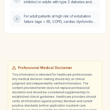
inhibitor) in adults with type 2 diabetes and
diabetic kidney disease
(eGFR ≥ 30 mL/min/1.73 m²) who are receiving
For adult patients at high risk of extubation
maximally tolerated ACE inhibitor or ARB
failure (age > 65, COPD, cardiac dysfunction,
therapy?
prolonged mechanical ventilation > 7 days, or
PaO2/FiO2 < 200), what post‑extubation
support is recommended?
Professional Medical Disclaimer
This information is intended for healthcare professionals.
Any medical decision-making should rely on clinical
judgment and independently verified information. The
content provided herein does not replace professional
discretion and should be considered supplementary to
established clinical guidelines. Healthcare providers should
verify all information against primary literature and current
practice standards before application in patient care.
Dr.Oracle assumes no liability for clinical decisions based on