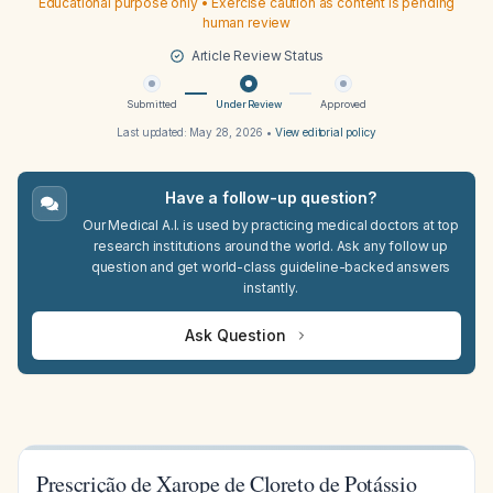
Educational purpose only • Exercise caution as content is pending
human review
Article Review Status
Submitted
Under Review
Approved
Last updated:
May 28, 2026
•
View editorial policy
Have a follow-up question?
Our Medical A.I. is used by practicing medical doctors at top
research institutions around the world. Ask any follow up
question and get world-class guideline-backed answers
instantly.
Ask Question
Prescrição de Xarope de Cloreto de Potássio