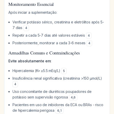
Monitoramento Essencial
Após iniciar a suplementação:
Verificar potássio sérico, creatinina e eletrólitos após 5-
7 dias
4
Repetir a cada 5-7 dias até valores estáveis
4
Posteriormente, monitorar a cada 3-6 meses
4
Armadilhas Comuns e Contraindicações
Evite absolutamente em:
Hipercalemia (K+ ≥5.5 mEq/L)
5
Insuficiência renal significativa (creatinina >150 µmol/L)
4
Uso concomitante de diuréticos poupadores de
potássio sem supervisão rigorosa
4
,
6
Pacientes em uso de inibidores da ECA ou BRAs - risco
de hipercalemia perigosa
6
,
1