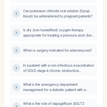
with hypokalaemia?
Can potassium chloride oral solution (Syrup
Kesol) be administered to pregnant patients?
Is dry (non‑humidified) oxygen therapy
appropriate for treating a pressure ulcer (bed
sore)?
When is surgery indicated for adenomyosis?
In a patient with a non‑infectious exacerbation
of GOLD stage 4 chronic obstructive
pulmonary disease who has not improved
after a 5‑day course of oral prednisolone,
What is the emergency department
should the steroid therapy be extended?
management for a diabetic patient with a
frank bleed but no hemodynamic compromise
or anemia?
What is the role of dapagliflozin (SGLT2