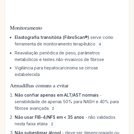
Monitoramento
Elastografia transitória (FibroScan®)
serve como
ferramenta de monitoramento terapêutico
4
Reavaliação periódica de peso, parâmetros
metabólicos e testes não-invasivos de fibrose
Vigilância para hepatocarcinoma se cirrose
estabelecida
Armadilhas comuns a evitar
Não confiar apenas em ALT/AST normais
-
sensibilidade de apenas 50% para NASH e 40% para
fibrose avançada
2
Não usar FIB-4/NFS em < 35 anos
- não validados
nesta faixa etária
2
Não subestimar álcool
- deve ser desencorajado ou