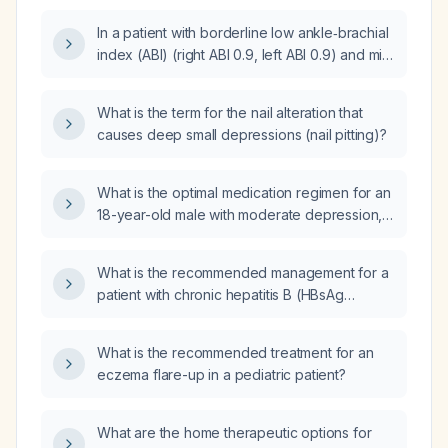
In a patient with borderline low ankle‑brachial
index (ABI) (right ABI 0.9, left ABI 0.9) and mild
to moderate (16–49%) stenosis of the left
proximal common femoral artery, what are the
What is the term for the nail alteration that
recommended treatment options?
causes deep small depressions (nail pitting)?
What is the optimal medication regimen for an
18-year-old male with moderate depression,
mild anxiety, attention-deficit/hyperactivity
disorder (ADHD) symptoms, and ongoing
What is the recommended management for a
cannabis use?
patient with chronic hepatitis B (HBsAg
(hepatitis B surface antigen))) who also has
active tuberculosis (TB)?
What is the recommended treatment for an
eczema flare-up in a pediatric patient?
What are the home therapeutic options for