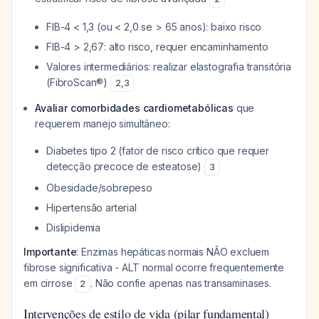
FIB-4 < 1,3 (ou < 2,0 se > 65 anos): baixo risco
FIB-4 > 2,67: alto risco, requer encaminhamento
Valores intermediários: realizar elastografia transitória
(FibroScan®)
2
,
3
Avaliar comorbidades cardiometabólicas
que
requerem manejo simultâneo:
Diabetes tipo 2 (fator de risco crítico que requer
detecção precoce de esteatose)
3
Obesidade/sobrepeso
Hipertensão arterial
Dislipidemia
Importante
: Enzimas hepáticas normais NÃO excluem
fibrose significativa - ALT normal ocorre frequentemente
em cirrose
. Não confie apenas nas transaminases.
2
Intervenções de estilo de vida (pilar fundamental)