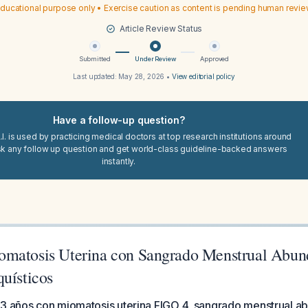
ducational purpose only • Exercise caution as content is pending human revi
Article Review Status
Submitted
Under Review
Approved
Last updated:
May 28, 2026
•
View editorial policy
Have a follow-up question?
I. is used by practicing medical doctors at top research institutions around
sk any follow up question and get world-class guideline-backed answers
instantly.
matosis Uterina con Sangrado Menstrual Abun
uísticos
33 años con miomatosis uterina FIGO 4, sangrado menstrual a