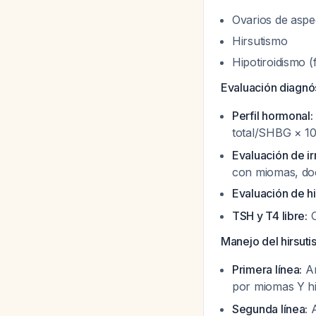
Ovarios de aspec
Hirsutismo
Hipotiroidismo (
Evaluación diagnós
Perfil hormonal:
total/SHBG × 10
Evaluación de ir
con miomas, do
Evaluación de hi
TSH y T4 libre:
O
Manejo del hirsuti
Primera línea:
An
por miomas Y h
Segunda línea:
A