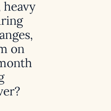
, heavy
iring
anges,
sm on
‑month
g
ver?