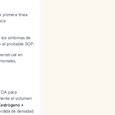
e primera línea
uce
 los síntomas de
do al probable SOP.
menstrual en
monales.
FDA para
amente el volumen
(estrógeno +
rdida de densidad