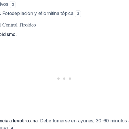
tivos
3
:
Fotodepilación y eflornitina tópica
3
l Control Tiroideo
oidismo:
ncia a levotiroxina:
Debe tomarse en ayunas, 30-60 minutos a
agua
4