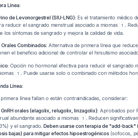
ra Línea:
erino de Levonorgestrel (SIU-LNG):
Es el tratamiento médico d
ra reducir el sangrado menstrual asociado a miomas
. Red
1
te los síntomas de sangrado y mejora la calidad de vida.
s Orales Combinados:
Alternativa de primera línea que reduce
ienen el beneficio adicional de controlar el hirsutismo asocia
ico:
Opción no hormonal efectiva para reducir el sangrado 
miomas
. Puede usarse solo o combinado con métodos hor
1
nda Línea:
 primera línea fallan o están contraindicadas, considerar:
GnRH orales (elagolix, relugolix, linzagolix):
Aprobados por 
rual abundante asociado a miomas
. Reducen significativ
1
3%) y el sangrado.
Deben usarse con terapia de "add-back" 
sis bajas) para mitigar efectos hipoestrogénicos
(sofocos, pé