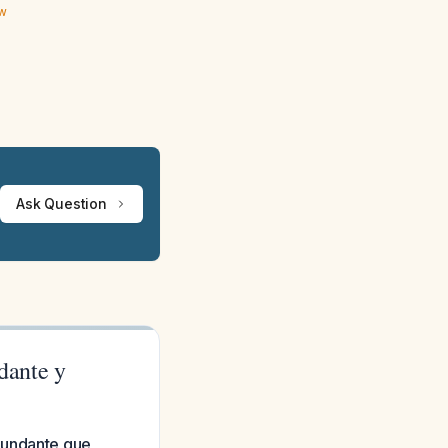
ew
Ask Question
dante y
bundante que