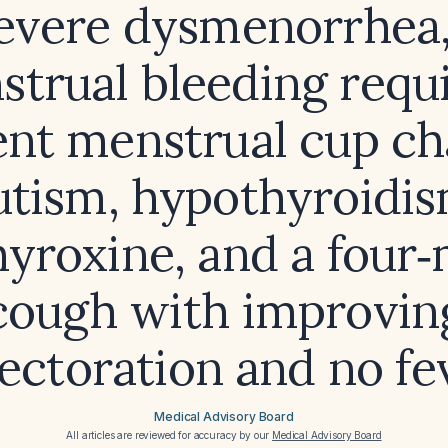
evere dysmenorrhea
trual bleeding requ
ent menstrual cup ch
utism, hypothyroidi
hyroxine, and a four
cough with improvin
ectoration and no fe
Medical Advisory Board
All articles are reviewed for accuracy by our
Medical Advisory Board