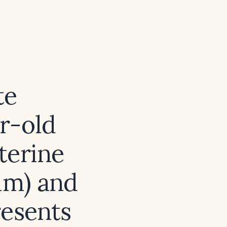
te
r-old
terine
mm) and
resents