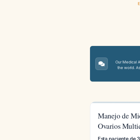
E
Our Medical A.
the world. A
Manejo de Mio
Ovarios Multiq
Esta paciente de 