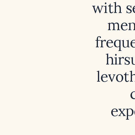
with s
mens
frequ
hirs
levot
exp