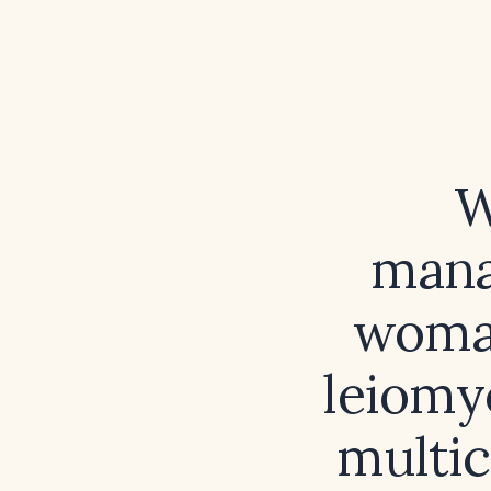
W
mana
woman
leiomy
multic