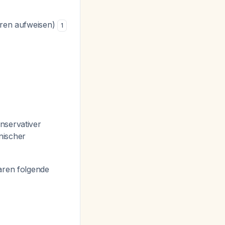
oren aufweisen)
1
nservativer
inischer
aren folgende