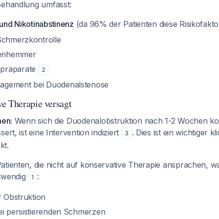
Behandlung umfasst:
 und Nikotinabstinenz
(da 96% der Patienten diese Risikofakt
Schmerzkontrolle
enhemmer
präparate
2
agement bei Duodenalstenose
e Therapie versagt
men:
Wenn sich die Duodenalobstruktion nach 1-2 Wochen ko
ert, ist eine Intervention indiziert
. Dies ist ein wichtiger kl
3
kt.
atienten, die nicht auf konservative Therapie ansprachen, w
otwendig
:
1
er Obstruktion
i persistierenden Schmerzen