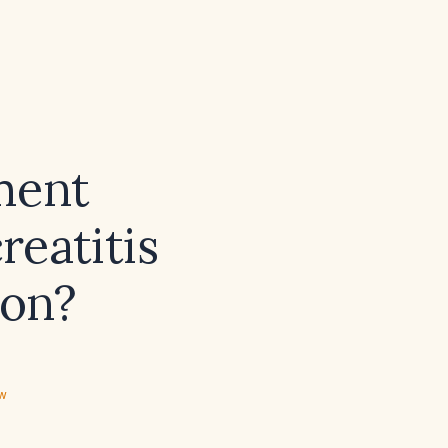
ment
reatitis
ion?
ew