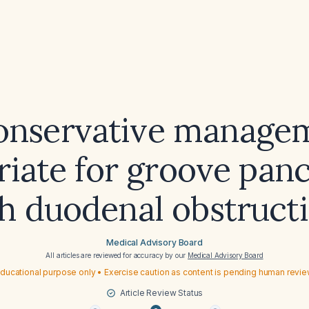
conservative manage
iate for groove panc
h duodenal obstruct
Medical Advisory Board
All articles are reviewed for accuracy by our
Medical Advisory Board
ducational purpose only • Exercise caution as content is pending human revi
Article Review Status