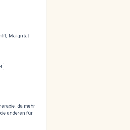
ft, Malignität
:
4
herapie, da mehr
 die anderen für