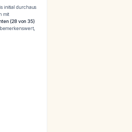
s initial durchaus
n mit
nten (28 von 35)
st bemerkenswert,