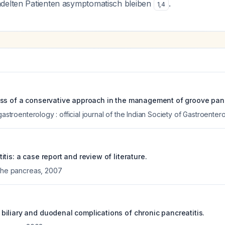
delten Patienten asymptomatisch bleiben
.
1
,
4
ss of a conservative approach in the management of groove panc
 gastroenterology : official journal of the Indian Society of Gastroenter
tis: a case report and review of literature.
 the pancreas
,
2007
iliary and duodenal complications of chronic pancreatitis.