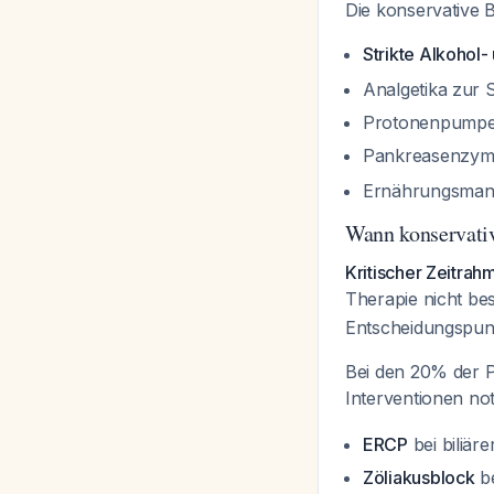
Die konservative 
Strikte Alkohol-
Analgetika zur 
Protonenpump
Pankreasenzym
Ernährungsman
Wann konservativ
Kritischer Zeitrah
Therapie nicht bess
Entscheidungspun
Bei den 20% der P
Interventionen n
ERCP
bei biliär
Zöliakusblock
be