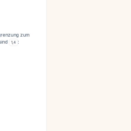
bgrenzung zum
sind
:
1
,
4