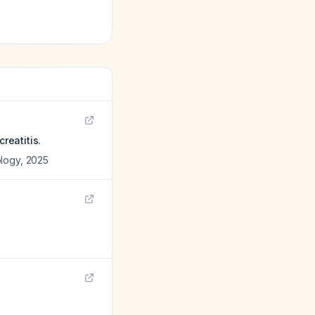
reatitis.
ology
,
2025