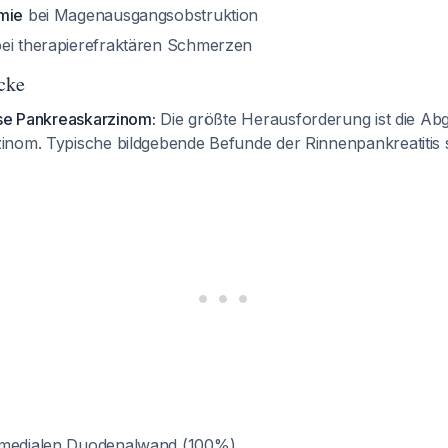
mie
bei Magenausgangsobstruktion
ei therapierefraktären Schmerzen
icke
ose Pankreaskarzinom:
Die größte Herausforderung ist die A
nom. Typische bildgebende Befunde der Rinnenpankreatitis 
 medialen Duodenalwand (100%)