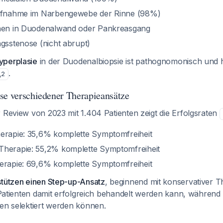
aufnahme im Narbengewebe der Rinne (98%)
onen in Duodenalwand oder Pankreasgang
ngsstenose (nicht abrupt)
yperplasie
in der Duodenalbiopsie ist pathognomonisch und hil
.
,
2
se verschiedener Therapieansätze
 Review von 2023 mit 1.404 Patienten zeigt die Erfolgsraten
erapie: 35,6% komplette Symptomfreiheit
Therapie: 55,2% komplette Symptomfreiheit
erapie: 69,6% komplette Symptomfreiheit
stützen einen Step-up-Ansatz
, beginnend mit konservativer T
r Patienten damit erfolgreich behandelt werden kann, während
ren selektiert werden können.