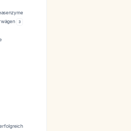
reasenzyme
erwägen
3
e
erfolgreich