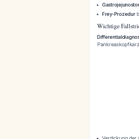
Gastrojejunosto
Frey-Prozedur
b
Wichtige Fallstr
Differentialdiagn
Pankreaskopfkarzi
Verdickung der