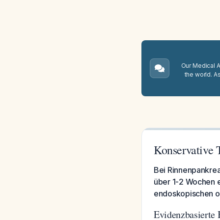
Our Medical A.
the world. A
Konservative 
Bei Rinnenpankreat
über 1-2 Wochen e
endoskopischen od
Evidenzbasierte 