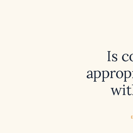
Is 
appropr
wit
E