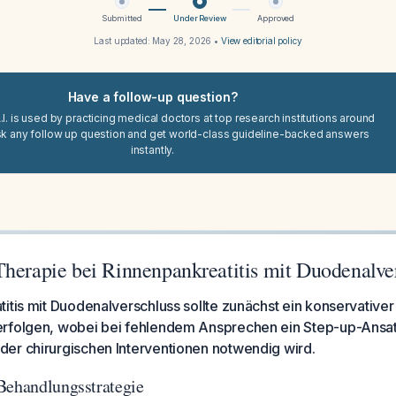
Submitted
Under Review
Approved
Last updated:
May 28, 2026
•
View editorial policy
Have a follow-up question?
I. is used by practicing medical doctors at top research institutions around
sk any follow up question and get world-class guideline-backed answers
instantly.
Therapie bei Rinnenpankreatitis mit Duodenalve
itis mit Duodenalverschluss sollte zunächst ein konservative
rfolgen, wobei bei fehlendem Ansprechen ein Step-up-Ansat
er chirurgischen Interventionen notwendig wird.
Behandlungsstrategie