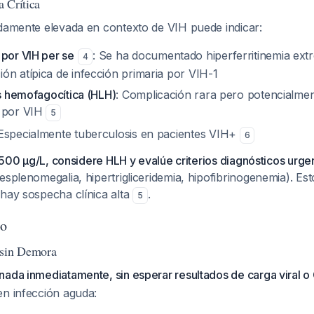
 Crítica
adamente elevada en contexto de VIH puede indicar:
 por VIH per se
: Se ha documentado hiperferritinemia ext
4
ón atípica de infección primaria por VIH-1
is hemofagocítica (HLH)
: Complicación rara pero potencialmen
a por VIH
5
 Especialmente tuberculosis en pacientes VIH+
6
 >1500 μg/L, considere HLH y evalúe criterios diagnósticos ur
esplenomegalia, hipertrigliceridemia, hipofibrinogenemia). Est
 hay sospecha clínica alta
.
5
to
 sin Demora
nada inmediatamente, sin esperar resultados de carga viral o
en infección aguda: