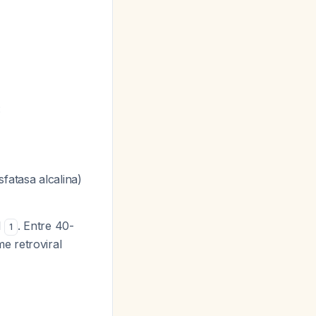
:
fatasa alcalina)
1
. Entre 40-
1
e retroviral