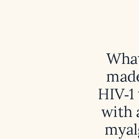
What
made
HIV‑1 
with 
myal