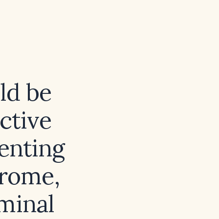
ld be
ctive
senting
drome,
minal