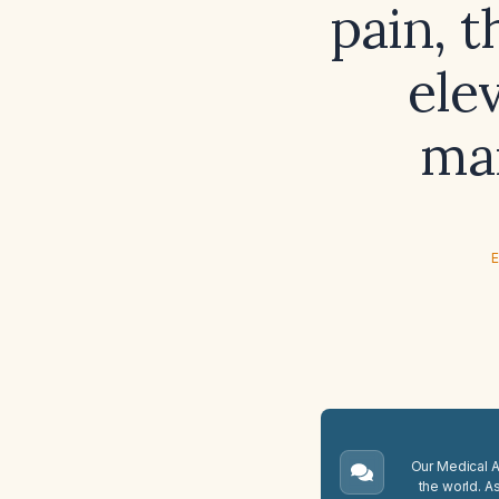
pain, 
ele
mar
E
Our Medical A.
the world. A