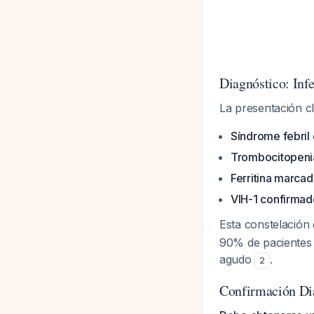
Diagnóstico: Inf
La presentación cl
Síndrome febril
Trombocitopeni
Ferritina marca
VIH-1 confirmad
Esta constelación 
90% de pacientes 
agudo
.
2
Confirmación Di