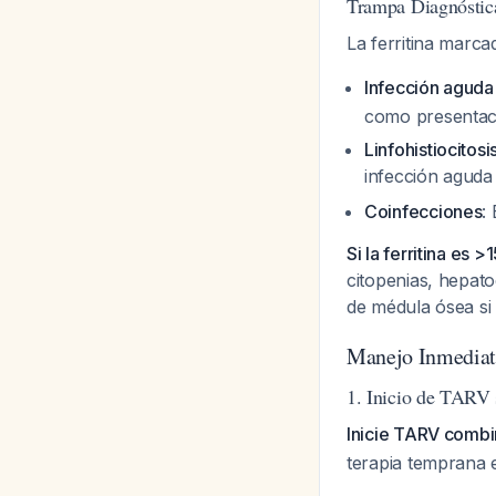
Trampa Diagnóstica
La ferritina marc
Infección aguda
como presentaci
Linfohistiocitos
infección agud
Coinfecciones
:
Si la ferritina es
citopenias, hepato
de médula ósea si
Manejo Inmedia
1. Inicio de TARV
Inicie TARV combi
terapia temprana 