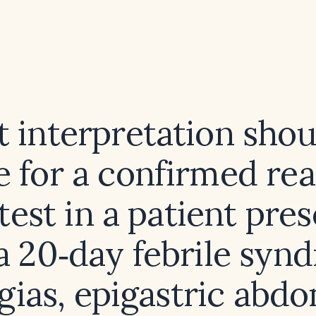
 interpretation shou
 for a confirmed rea
test in a patient pre
a 20‑day febrile syn
gias, epigastric abdo