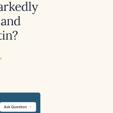
arkedly
 and
tin?
ew
Ask Question