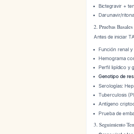
Bictegravir + te
Darunavir/ritona
2. Pruebas Basales
Antes de iniciar 
Función renal y
Hemograma co
Perfil lipídico y
Genotipo de res
Serologías: Hepa
Tuberculosis (P
Antígeno cripto
Prueba de embar
3. Seguimiento Te