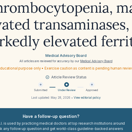
thrombocytopenia, m
vated transaminases,
kedly elevated ferri
Medical Advisory Board
All articles are reviewed for accuracy by our
Medical Advisory Board
ducational purpose only • Exercise caution as content is pending human revi
Article Review Status
Submitted
Under Review
Approved
Last updated:
May 28, 2026
•
View editorial policy
Have a follow-up question?
I. is used by practicing medical doctors at top research institutions around
sk any follow up question and get world-class guideline-backed answers