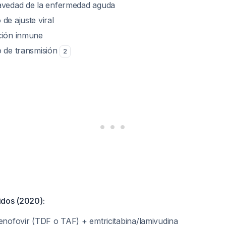
avedad de la enfermedad aguda
de ajuste viral
ción inmune
o de transmisión
2
idos (2020):
tenofovir (TDF o TAF) + emtricitabina/lamivudina