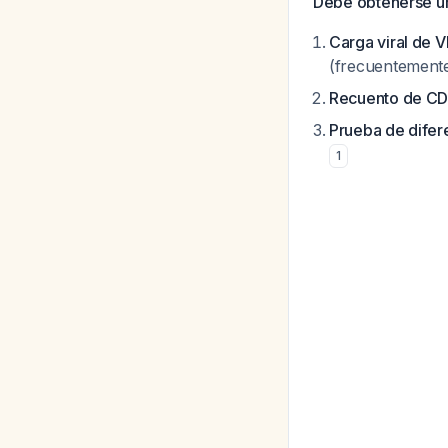
Debe obtenerse u
Carga viral de V
(frecuentement
Recuento de C
Prueba de difer
1