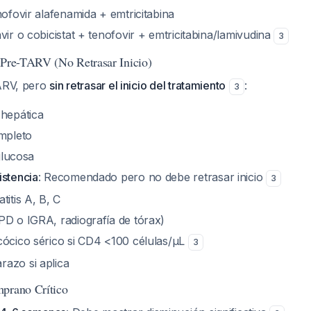
nofovir alafenamida + emtricitabina
vir o cobicistat + tenofovir + emtricitabina/lamivudina
3
 Pre-TARV (No Retrasar Inicio)
TARV, pero
sin retrasar el inicio del tratamiento
:
3
 hepática
mpleto
 glucosa
istencia
: Recomendado pero no debe retrasar inicio
3
titis A, B, C
PD o IGRA, radiografía de tórax)
cócico sérico si CD4 <100 células/μL
3
azo si aplica
mprano Crítico