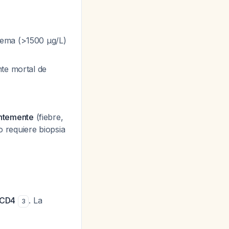
rema (>1500 μg/L)
te mortal de
gentemente
(fiebre,
o requiere biopsia
 CD4
. La
3