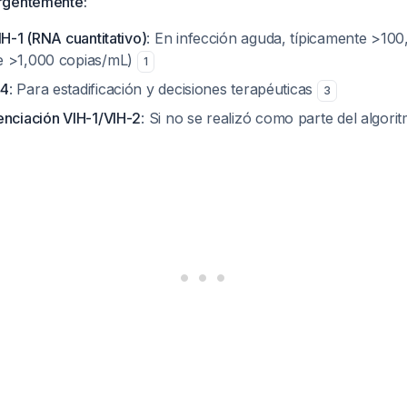
rgentemente:
IH-1 (RNA cuantitativo)
: En infección aguda, típicamente >10
e >1,000 copias/mL)
1
D4
: Para estadificación y decisiones terapéuticas
3
enciación VIH-1/VIH-2
: Si no se realizó como parte del algori