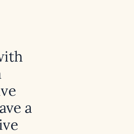
with
a
ive
ave a
ive