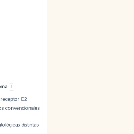
toma
:
1
l receptor D2
os convencionales
tológicas distintas