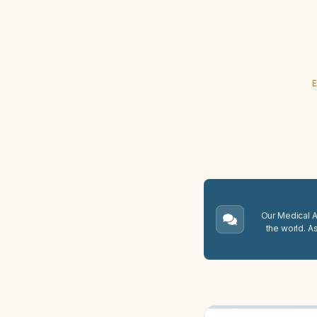
E
Our Medical A.
the world. A