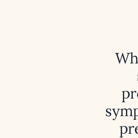
Why
pr
symp
pr