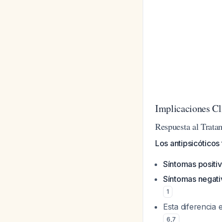
Implicaciones Clí
Respuesta al Trata
Los antipsicóticos
Síntomas positi
Síntomas negati
1
Esta diferencia 
6
,
7