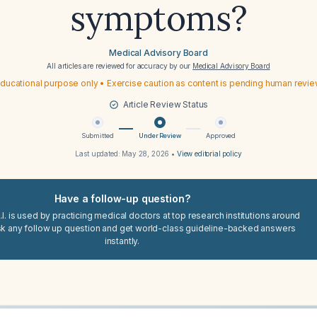
symptoms?
Medical Advisory Board
All articles are reviewed for accuracy by our
Medical Advisory Board
ducational purpose only • Exercise caution as content is pending human revi
Article Review Status
Submitted
Under Review
Approved
Last updated:
May 28, 2026
•
View editorial policy
Have a follow-up question?
I. is used by practicing medical doctors at top research institutions around
sk any follow up question and get world-class guideline-backed answers
instantly.