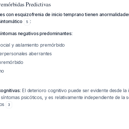
Premórbidas Predictivas
es con esquizofrenia de inicio temprano tienen anormalidad
sintomático
:
5
síntomas negativos predominantes
:
social y aislamiento premórbido
terpersonales aberrantes
 premórbido
no
cognitivas
: El deterioro cognitivo puede ser evidente desde la
síntomas psicóticos, y es relativamente independiente de la 
vos
3