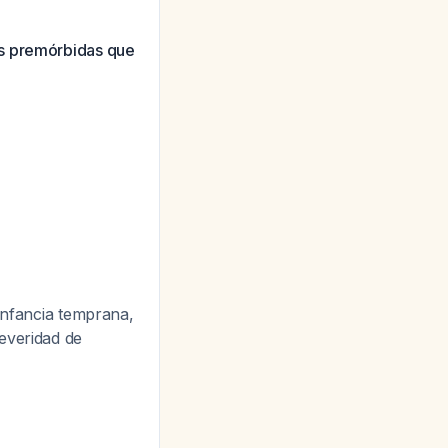
es premórbidas que
 infancia temprana,
severidad de