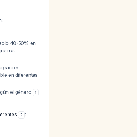
n:
e solo 40-50% en
equeños
migración,
ble en diferentes
según el género
1
ferentes
:
2