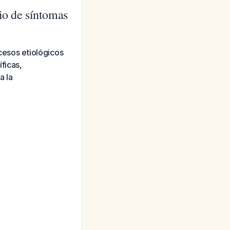
io de síntomas
ocesos etiológicos
ficas,
a la