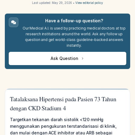
Last updated:
May 29, 2026
•
View editorial policy
Have a follow-up question?
Our Medical A.I. is used by practicing medical doctors at top
research institutions around the world. Ask any follow up
question and get world-class guideline-backed answers
instantly.
Ask Question
Tatalaksana Hipertensi pada Pasien 73 Tahun
dengan CKD Stadium 4
Targetkan tekanan darah sistolik <120 mmHg
menggunakan pengukuran terstandarisasi di klinik,
dan mulai dengan ACE inhibitor atau ARB sebagai