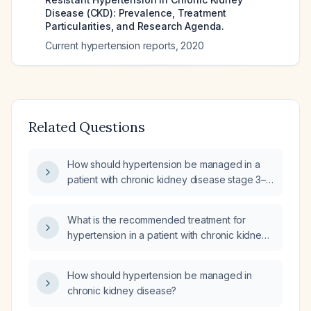
Disease (CKD): Prevalence, Treatment
Particularities, and Research Agenda.
Current hypertension reports
,
2020
Related Questions
How should hypertension be managed in a
patient with chronic kidney disease stage 3–
4?
What is the recommended treatment for
hypertension in a patient with chronic kidney
disease stage 3b (eGFR 30–
44 mL/min/1.73 m²)?
How should hypertension be managed in
chronic kidney disease?