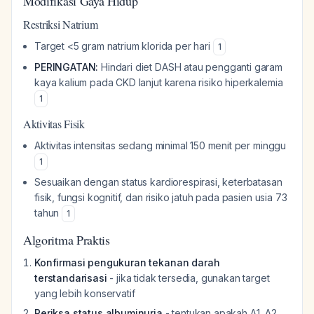
Modifikasi Gaya Hidup
Restriksi Natrium
Target <5 gram natrium klorida per hari
1
PERINGATAN:
Hindari diet DASH atau pengganti garam
kaya kalium pada CKD lanjut karena risiko hiperkalemia
1
Aktivitas Fisik
Aktivitas intensitas sedang minimal 150 menit per minggu
1
Sesuaikan dengan status kardiorespirasi, keterbatasan
fisik, fungsi kognitif, dan risiko jatuh pada pasien usia 73
tahun
1
Algoritma Praktis
Konfirmasi pengukuran tekanan darah
terstandarisasi
- jika tidak tersedia, gunakan target
yang lebih konservatif
Periksa status albuminuria
- tentukan apakah A1, A2,