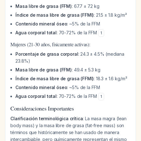
Masa libre de grasa (FFM)
: 67.7 ± 7.2 kg
Índice de masa libre de grasa (FFMI)
: 21.5 ± 1.8 kg/m²
Contenido mineral óseo
: ~5% de la FFM
Agua corporal total
: 70-72% de la FFM
1
Mujeres (21-30 años, físicamente activas):
Porcentaje de grasa corporal
: 24.3 ± 4.5% (mediana
23.8%)
Masa libre de grasa (FFM)
: 49.4 ± 5.3 kg
Índice de masa libre de grasa (FFMI)
: 18.3 ± 1.6 kg/m²
Contenido mineral óseo
: ~5% de la FFM
Agua corporal total
: 70-72% de la FFM
1
Consideraciones Importantes
Clarificación terminológica crítica
: La masa magra (lean
body mass) y la masa libre de grasa (fat-free mass) son
términos que históricamente se han usado de manera
intercambiable, pero químicamente representan el mismo