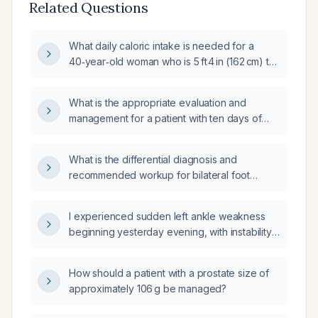
Related Questions
What daily caloric intake is needed for a
40‑year‑old woman who is 5 ft 4 in (162 cm) tall
and weighs 110 lb (≈50 kg) to gain 10 lb?
What is the appropriate evaluation and
management for a patient with ten days of
diarrhea and fever?
What is the differential diagnosis and
recommended workup for bilateral foot
paresthesia?
I experienced sudden left ankle weakness
beginning yesterday evening, with instability
and inability to bear weight—what immediate
actions should I take?
How should a patient with a prostate size of
approximately 106 g be managed?