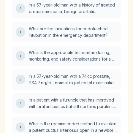
In a 57-year-old man with a history of treated
breast carcinoma, benign prostatic
hyperplasia symptoms, bladder diverticulum,
prostate volume 74 cc, PSA 7 ng/mL, normal
What are the indications for endotracheal
digital rectal exam, one prior negative
intubation in the emergency department?
prostate biopsy, and a PSMA PET showing
diffuse prostate uptake (SUVmax 3.8) without
other PSMA‑avid lesions, what is the
What is the appropriate telmisartan dosing,
appropriate next step in management?
monitoring, and safety considerations for a
patient with chronic kidney disease?
In a 57-year-old man with a 74 cc prostate,
PSA 7 ng/mL, normal digital rectal examination,
one prior negative biopsy, and low-grade
prostate-specific membrane antigen (PSMA)
In a patient with a furuncle that has improved
PET uptake confined to the prostate, what is
with oral antibiotics but still contains purulent
the recommended next step when magnetic
material, should incision and drainage be
resonance imaging (MRI)‑guided biopsy is
performed?
unavailable?
What is the recommended method to maintain
a patent ductus arteriosus open in a newborn