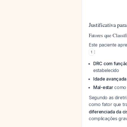
Justificativa par
Fatores que Class
Este paciente apr
:
1
DRC com função
estabelecido
Idade avançada 
Mal-estar
como s
Segundo as diretr
como fator que t
diferenciada da ci
complicações gra