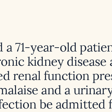
 a 71-year-old patie
onic kidney disease
ed renal function pre
malaise and a urinary
fection be admitted 