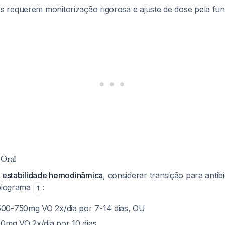
s requerem monitorização rigorosa e ajuste de dose pela fu
 Oral
e estabilidade hemodinâmica
, considerar transição para antibi
ibiograma
:
1
500-750mg VO 2x/dia por 7-14 dias, OU
0mg VO 2x/dia por 10 dias