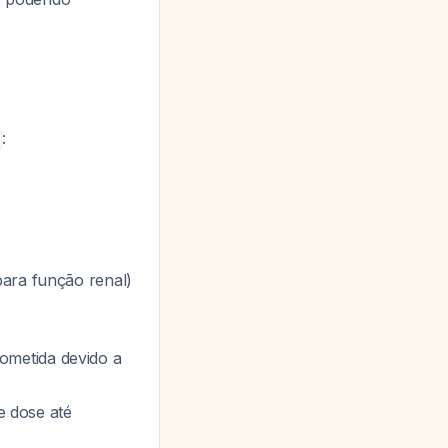
:
para função renal)
ometida devido a
e dose até