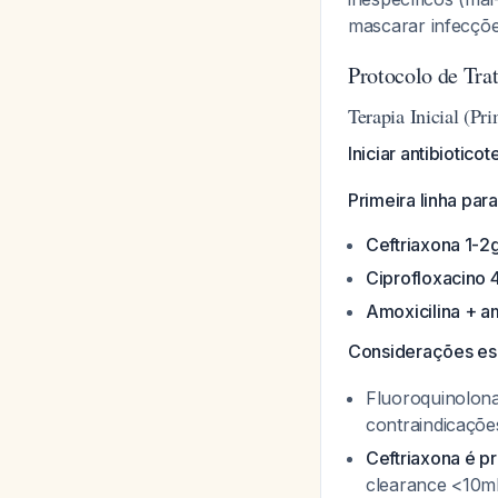
mascarar infecçõ
Protocolo de Tr
Terapia Inicial (Pr
Iniciar antibiotico
Primeira linha par
Ceftriaxona 1-2
Ciprofloxacino 
Amoxicilina + a
Considerações es
Fluoroquinolona
contraindicaçõe
Ceftriaxona é pr
clearance <10m