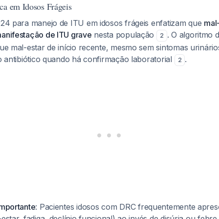
ca em Idosos Frágeis
2024 para manejo de ITU em idosos frágeis enfatizam que
mal-
manifestação de ITU grave
nesta população
. O algoritmo 
2
que mal-estar de início recente, mesmo sem sintomas urinários
to antibiótico quando há confirmação laboratorial
.
2
importante
: Pacientes idosos com DRC frequentemente apre
-estar, fadiga, declínio funcional) ao invés de disúria ou febr