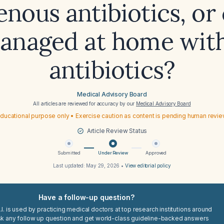
enous antibiotics, or
anaged at home with
antibiotics?
Medical Advisory Board
All articles are reviewed for accuracy by our
Medical Advisory Board
ducational purpose only • Exercise caution as content is pending human revi
Article Review Status
Submitted
Under Review
Approved
Last updated:
May 29, 2026
•
View editorial policy
Have a follow-up question?
I. is used by practicing medical doctors at top research institutions around
sk any follow up question and get world-class guideline-backed answers