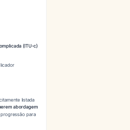
complicada (ITU-c)
licador
itamente listada
querem abordagem
e progressão para