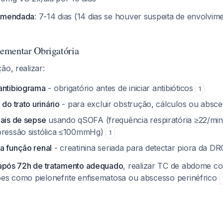
comendada
: 7-14 dias (14 dias se houver suspeita de envolvim
ementar Obrigatória
ão, realizar:
antibiograma
- obrigatório antes de iniciar antibióticos
1
 do trato urinário
- para excluir obstrução, cálculos ou absc
nais de sepse
usando qSOFA (frequência respiratória ≥22/min
pressão sistólica ≤100mmHg)
1
a função renal
- creatinina seriada para detectar piora da DR
r após 72h de tratamento adequado
, realizar TC de abdome c
ões como pielonefrite enfisematosa ou abscesso perinéfrico