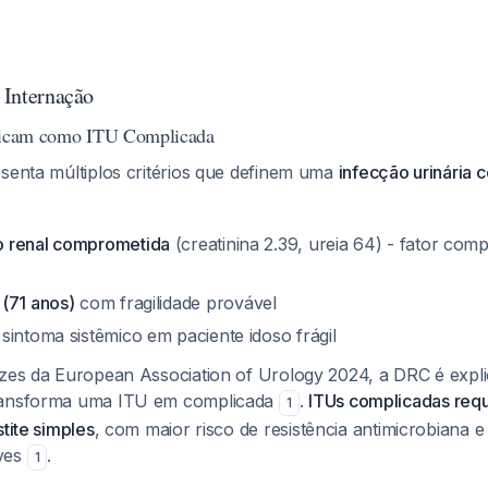
a Internação
ificam como ITU Complicada
esenta múltiplos critérios que definem uma
infecção urinária 
 renal comprometida
(creatinina 2.39, ureia 64) - fator comp
(71 anos)
com fragilidade provável
intoma sistêmico em paciente idoso frágil
izes da European Association of Urology 2024, a DRC é explic
ransforma uma ITU em complicada
.
ITUs complicadas re
1
stite simples
, com maior risco de resistência antimicrobiana 
ves
.
1