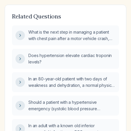
Related Questions
What is the next step in managing a patient
with chest pain after a motor vehicle crash,
with negative initial CT imaging, normal
electrocardiogram (ECG) and troponin level
Does hypertension elevate cardiac troponin
less than 0.1?
levels?
In an 80-year-old patient with two days of
weakness and dehydration, a normal physical
exam, normal electrocardiogram, normal
chest radiograph, and an elevated
Should a patient with a hypertensive
high‑sensitivity troponin T, what is the
emergency (systolic blood pressure
appropriate management?
>210 mm Hg), elevated troponins, a history of
stroke, and mild headache undergo an
In an adult with a known old inferior
immediate non‑contrast head CT?