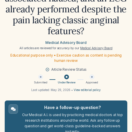
already performed despite the
pain lacking classic anginal
features?
Medical Advisory Board
All articles are reviewed for accuracy by our
Medical Advisory Board
Educational purpose only • Exercise caution as content is pending
human review
Article Review Status
Submitted
Under Review
Approved
Last updated:
May 29, 2026
•
View editorial policy
Have a follow-up question?
Our Medical A.I. is used by practicing medical doctors at top
research institutions around the world. Ask any follow up
question and get world-class guideline-backed answers
instantly.