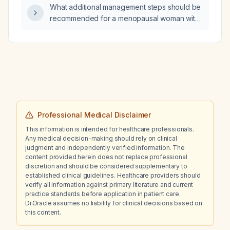
What additional management steps should be
recommended for a menopausal woman with
a history of pre‑diabetes, intermittent dysuria
and asymptomatic bacteriuria, chronic vaping,
prior coronary angiogram, prior benign breast
cyst excision, and current findings of
borderline elevated LDL cholesterol and
triglycerides, hepatic steatosis, a gallbladder
polyp, hematuria with pyuria, grade 1
left‑ventricular diastolic dysfunction, a simple
Professional Medical Disclaimer
ovarian cyst, and benign thyroid nodules?
This information is intended for healthcare professionals.
Any medical decision-making should rely on clinical
judgment and independently verified information. The
content provided herein does not replace professional
discretion and should be considered supplementary to
established clinical guidelines. Healthcare providers should
verify all information against primary literature and current
practice standards before application in patient care.
Dr.Oracle assumes no liability for clinical decisions based on
this content.