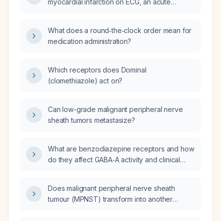
myocardial infarction on ECG, an acute
urinary‑tract infection, an asymptomatic
high‑sensitivity troponin of 400 ng/L and no
What does a round‑the‑clock order mean for
chest pain, how do I decide between a stress
medication administration?
test and urgent coronary angiography?
Which receptors does Dominal
(clomethiazole) act on?
Can low-grade malignant peripheral nerve
sheath tumors metastasize?
What are benzodiazepine receptors and how
do they affect GABA‑A activity and clinical
use?
Does malignant peripheral nerve sheath
tumour (MPNST) transform into another
sarcoma?