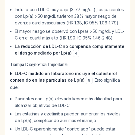
Incluso con LDL-C muy bajo (3-77 mg/dL), los pacientes
con Lp(a) >50 mg/dL tuvieron 38% mayor riesgo de
eventos cardiovasculares (HR 1.38, IC 95% 1.06-1.79)
El mayor riesgo se observó con Lp(a) >50 mg/dL y LDL-
C en el cuartil más alto (HR 1.90, IC 95% 1.46-2.48)
La reducción de LDL-C no compensa completamente
el riesgo mediado por Lp(a)
4
Trampa Diagnóstica Importante
El LDL-C medido en laboratorio incluye el colesterol
contenido en las partículas de Lp(a)
. Esto significa
9
que:
Pacientes con Lp(a) elevada tienen más dificultad para
alcanzar objetivos de LDL-C
Las estatinas y ezetimiba pueden aumentar los niveles
de Lp(a), complicando aún más el manejo
Un LDL-C aparentemente "controlado" puede estar