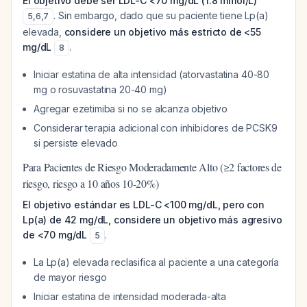
El objetivo debe ser LDL-C <70 mg/dL (1.8 mmol/L)
. Sin embargo, dado que su paciente tiene Lp(a)
5
,
6
,
7
elevada,
considere un objetivo más estricto de <55
mg/dL
.
8
Iniciar estatina de alta intensidad (atorvastatina 40-80
mg o rosuvastatina 20-40 mg)
Agregar ezetimiba si no se alcanza objetivo
Considerar terapia adicional con inhibidores de PCSK9
si persiste elevado
Para Pacientes de Riesgo Moderadamente Alto (≥2 factores de
riesgo, riesgo a 10 años 10-20%)
El objetivo estándar es LDL-C <100 mg/dL, pero con
Lp(a) de 42 mg/dL, considere un objetivo más agresivo
de <70 mg/dL
.
5
La Lp(a) elevada reclasifica al paciente a una categoría
de mayor riesgo
Iniciar estatina de intensidad moderada-alta