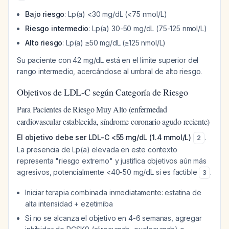
Bajo riesgo
: Lp(a) <30 mg/dL (<75 nmol/L)
Riesgo intermedio
: Lp(a) 30-50 mg/dL (75-125 nmol/L)
Alto riesgo
: Lp(a) ≥50 mg/dL (≥125 nmol/L)
Su paciente con 42 mg/dL está en el límite superior del
rango intermedio, acercándose al umbral de alto riesgo.
Objetivos de LDL-C según Categoría de Riesgo
Para Pacientes de Riesgo Muy Alto (enfermedad
cardiovascular establecida, síndrome coronario agudo reciente)
El objetivo debe ser LDL-C <55 mg/dL (1.4 mmol/L)
.
2
La presencia de Lp(a) elevada en este contexto
representa "riesgo extremo" y justifica objetivos aún más
agresivos, potencialmente <40-50 mg/dL si es factible
.
3
Iniciar terapia combinada inmediatamente: estatina de
alta intensidad + ezetimiba
Si no se alcanza el objetivo en 4-6 semanas, agregar