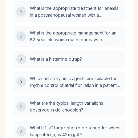
What is the appropriate treatment for anemia
in a postmenopausal woman with a
hemoglobin level of 9 g/dL?
What is the appropriate management for an
82-year-old woman with four days of
constipation, abdominal pain, and an empty
rectal vault on examination?
What is a histamine dump?
Which antiarrhythmic agents are suitable for
rhythm control of atrial fibrillation in a patient
on chronic hemodialysis, and which
medications are appropriate for rate control in
What are the typical length variations
this setting?
observed in dolichocolon?
What LDL‑C target should be aimed for when
lipoprotein(a) is 42 mg/dL?