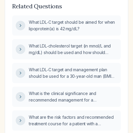
Related Questions
What LDL‑C target should be aimed for when
lipoprotein(a) is 42 mg/dL?
What LDL‑cholesterol target (in mmol/L and
mg/dL) should be used and how should
lipid‑lowering therapy be escalated?
What LDL‑C target and management plan
should be used for a 30‑year‑old man (BMI
28.7, waist circumference >94 cm) who has
an LDL‑C of 3.35 mmol/L and markedly
What is the clinical significance and
elevated lipoprotein(a) (0.61 g/L)?
recommended management for a
lipoprotein(a) level less than 10 mg/dL?
What are the risk factors and recommended
treatment course for a patient with a
lipoprotein(a) level of 226 nmol/L?