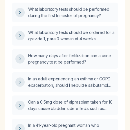
What laboratory tests should be performed
during the first trimester of pregnancy?
What laboratory tests should be ordered for a
gravida 1, para 0 woman at 4 weeks
gestation?
How many days after fertilization can a urine
pregnancy test be performed?
In an adult experiencing an asthma or COPD
exacerbation, should I nebulize salbutamol
(albuterol) with ipratropium and budesonide?
Can a 0.5 mg dose of alprazolam taken for 10
days cause bladder side effects such as
difficulty initiating the urine stream (urinary
hesitancy)?
In a 41-year-old pregnant woman who