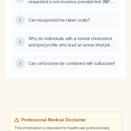
requested a non‑invasive prenatal test (NIPT)
limited to chromosome 21, the test failed
because required quality criteria were not
Can misoprostol be taken orally?
met; what are the recommended next steps?
Why do individuals with a normal cholesterol
and lipid profile who lead an active lifestyle
still develop coronary artery disease?
Can cefuroxime be combined with sulbactam?
Professional Medical Disclaimer
This information is intended for healthcare professionals.