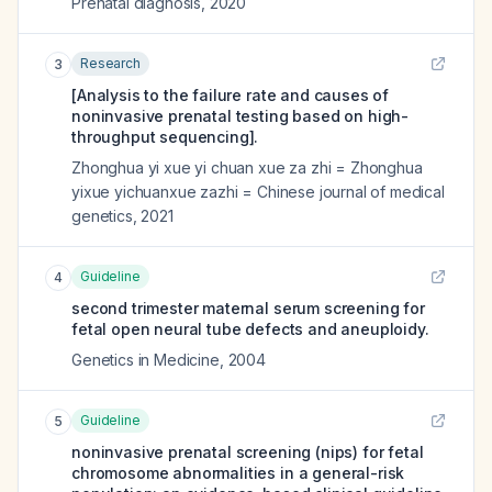
Prenatal diagnosis
,
2020
Research
3
[Analysis to the failure rate and causes of
noninvasive prenatal testing based on high-
throughput sequencing].
Zhonghua yi xue yi chuan xue za zhi = Zhonghua
yixue yichuanxue zazhi = Chinese journal of medical
genetics
,
2021
Guideline
4
second trimester maternal serum screening for
fetal open neural tube defects and aneuploidy.
Genetics in Medicine
,
2004
Guideline
5
noninvasive prenatal screening (nips) for fetal
chromosome abnormalities in a general-risk