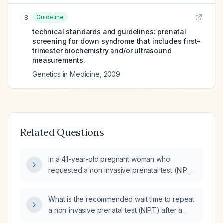
Guideline
8
technical standards and guidelines: prenatal
screening for down syndrome that includes first-
trimester biochemistry and/or ultrasound
measurements.
Genetics in Medicine
,
2009
Related Questions
In a 41-year-old pregnant woman who
requested a non‑invasive prenatal test (NIPT)
limited to chromosome 21, the test failed
because required quality criteria were not
What is the recommended wait time to repeat
met; what are the recommended next steps?
a non‑invasive prenatal test (NIPT) after a
no‑result result?