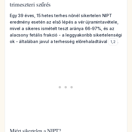
trimeszteri szűrés
Egy 39 éves, 15 hetes terhes nőnél sikertelen NIPT
eredmény esetén az első lépés a vér újramintavétele,
mivel a sikeres ismételt teszt aránya 66-97%, és az
alacsony fetális frakció - a leggyakoribb sikertelenségi
ok - általában javul a terhesség előrehaladtával
.
1
,
2
Miért sikertelen a NIPT?