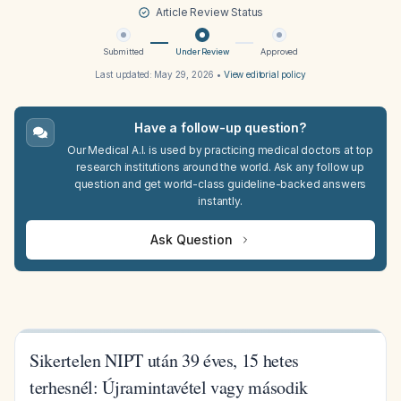
Article Review Status
Submitted
Under Review
Approved
Last updated:
May 29, 2026
•
View editorial policy
Have a follow-up question?
Our Medical A.I. is used by practicing medical doctors at top
research institutions around the world. Ask any follow up
question and get world-class guideline-backed answers
instantly.
Ask Question
Sikertelen NIPT után 39 éves, 15 hetes
terhesnél: Újramintavétel vagy második