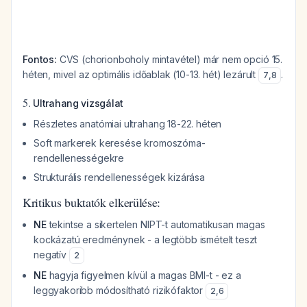
Fontos:
CVS (chorionboholy mintavétel) már nem opció 15.
héten, mivel az optimális időablak (10-13. hét) lezárult
.
7
,
8
5.
Ultrahang vizsgálat
Részletes anatómiai ultrahang 18-22. héten
Soft markerek keresése kromoszóma-
rendellenességekre
Strukturális rendellenességek kizárása
Kritikus buktatók elkerülése:
NE
tekintse a sikertelen NIPT-t automatikusan magas
kockázatú eredménynek - a legtöbb ismételt teszt
negatív
2
NE
hagyja figyelmen kívül a magas BMI-t - ez a
leggyakoribb módosítható rizikófaktor
2
,
6