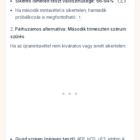
Sikeres ismételt teszt valószínűsége: 66-94%
1
,
2
,
3
Ha második mintavétel is sikertelen, harmadik
próbálkozás is megfontolható
1
2.
Párhuzamos alternatíva: Második trimeszteri szérum
szűrés
Ha az újramintavétel nem kívánatos vagy ismét sikertelen:
Quad screen (négyes teszt)
: AFP, hCG, uE3, inhibin A