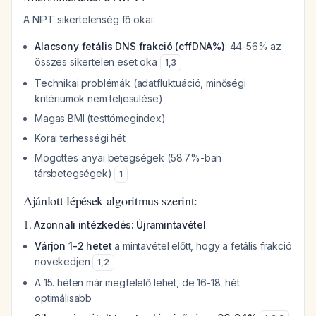
A NIPT sikertelenség fő okai:
Alacsony fetális DNS frakció (cffDNA%)
: 44-56% az
összes sikertelen eset oka
1
,
3
Technikai problémák (adatfluktuáció, minőségi
kritériumok nem teljesülése)
Magas BMI (testtömegindex)
Korai terhességi hét
Mögöttes anyai betegségek (58.7%-ban
társbetegségek)
1
Ajánlott lépések algoritmus szerint:
1.
Azonnali intézkedés: Újramintavétel
Várjon 1-2 hetet
a mintavétel előtt, hogy a fetális frakció
növekedjen
1
,
2
A 15. héten már megfelelő lehet, de 16-18. hét
optimálisabb