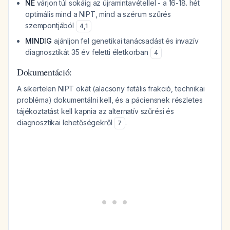
NE
várjon túl sokáig az újramintavétellel - a 16-18. hét
optimális mind a NIPT, mind a szérum szűrés
szempontjából
4
,
1
MINDIG
ajánljon fel genetikai tanácsadást és invazív
diagnosztikát 35 év feletti életkorban
4
Dokumentáció:
A sikertelen NIPT okát (alacsony fetális frakció, technikai
probléma) dokumentálni kell, és a páciensnek részletes
tájékoztatást kell kapnia az alternatív szűrési és
diagnosztikai lehetőségekről
.
7