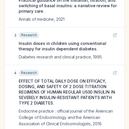
Practical guidance on the initiation, titration, and
switching of basal insulins: a narrative review for
primary care.
Annals of medicine
,
2021
Research
3
Insulin doses in children using conventional
therapy for insulin dependent diabetes.
Diabetes research and clinical practice
,
1995
Research
4
EFFECT OF TOTAL DAILY DOSE ON EFFICACY,
DOSING, AND SAFETY OF 2 DOSE TITRATION
REGIMENS OF HUMAN REGULAR U500 INSULIN IN
SEVERELY INSULIN-RESISTANT PATIENTS WITH
TYPE 2 DIABETES.
Endocrine practice : official journal of the American
College of Endocrinology and the American
Association of Clinical Endocrinologists
,
2016