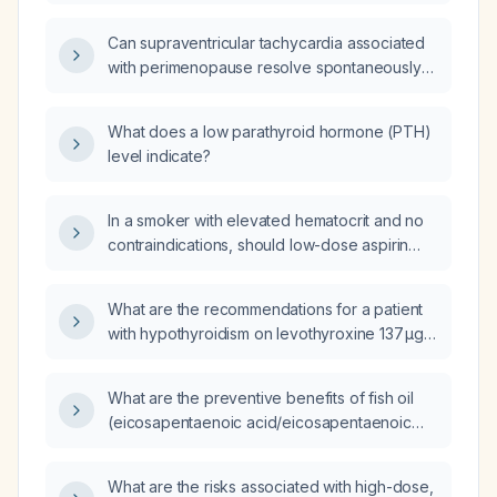
Can supraventricular tachycardia associated
with perimenopause resolve spontaneously
over time?
What does a low parathyroid hormone (PTH)
level indicate?
In a smoker with elevated hematocrit and no
contraindications, should low-dose aspirin
(81 mg daily) be initiated?
What are the recommendations for a patient
with hypothyroidism on levothyroxine 137 µg
daily who has a TSH of 12.3 mIU/L?
What are the preventive benefits of fish oil
(eicosapentaenoic acid/eicosapentaenoic
acid and docosahexaenoic acid)
supplementation in generally healthy adults at
What are the risks associated with high-dose,
moderate cardiovascular risk?