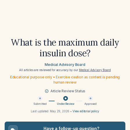
What is the maximum daily
insulin dose?
Medical Advisory Board
All articles are reviewed for accuracy by our
Medical Advisory Board
Educational purpose only • Exercise caution as content is pending
human review
Article Review Status
Submitted
Under Review
Approved
Last updated:
May 29, 2026
•
View editorial policy
Have a follow-up question?