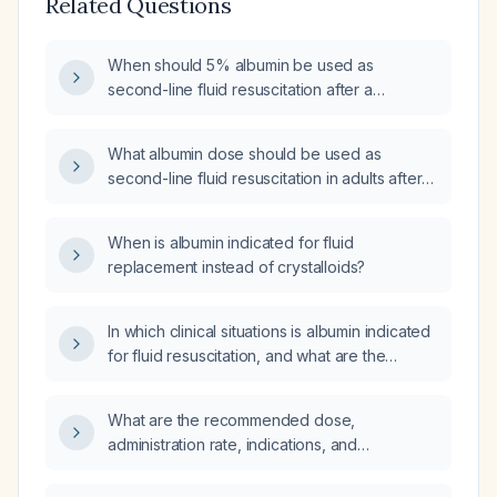
Related Questions
When should 5% albumin be used as
second-line fluid resuscitation after a
crystalloid bolus, and what is the
recommended dosing?
What albumin dose should be used as
second-line fluid resuscitation in adults after
an inadequate response to an initial
crystalloid bolus?
When is albumin indicated for fluid
replacement instead of crystalloids?
In which clinical situations is albumin indicated
for fluid resuscitation, and what are the
recommended dosing protocols?
What are the recommended dose,
administration rate, indications, and
contraindications for an albumin bolus in
adults (20% solution) and in pediatric patients