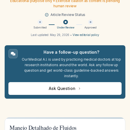
Educational purpose only • Exercise caution as content is pending
human review
Article Review Status
Submitted
Under Review
Approved
Last updated:
May 29, 2026
•
View editorial policy
Have a follow-up question?
Our Medical A.I. is used by practicing medical doctors at top
research institutions around the world. Ask any follow up
question and get world-class guideline-backed answers
instantly.
Ask Question
Manejo Detalhado de Fluidos