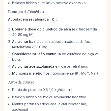
Balanço hídrico cumulativo positivo excessivo
Estratégia de Diuréticos
Abordagem escalonada
:
10
Dobrar a dose do diurético de alça
(ex: furosemida
40-80 mg IV)
Adicionar tiazídico
se resposta inadequada (ex:
metolazona 2,5-10 mg)
Considerar infusão contínua
de diurético de alça vs
bolus
Adicionar acetazolamida
em casos refratários
Monitorizar eletrólitos
rigorosamente (K⁺, Mg²⁺, Na⁺)
Alvos da Diurese
Perda de peso de 0,5-1,0 kg/dia
11
Balanço hídrico neutro ou levemente negativo
Manter perfusão adequada (evitar hipotensão,
azotemia)