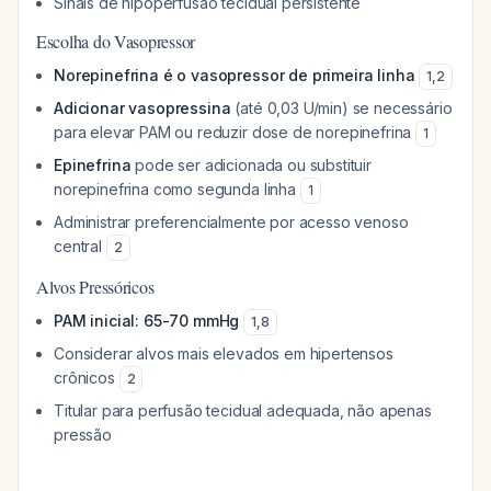
Sinais de hipoperfusão tecidual persistente
Escolha do Vasopressor
Norepinefrina é o vasopressor de primeira linha
1
,
2
Adicionar vasopressina
(até 0,03 U/min) se necessário
para elevar PAM ou reduzir dose de norepinefrina
1
Epinefrina
pode ser adicionada ou substituir
norepinefrina como segunda linha
1
Administrar preferencialmente por acesso venoso
central
2
Alvos Pressóricos
PAM inicial: 65-70 mmHg
1
,
8
Considerar alvos mais elevados em hipertensos
crônicos
2
Titular para perfusão tecidual adequada, não apenas
pressão