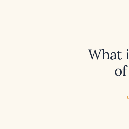
What i
of
E