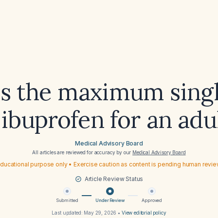
s the maximum sing
 ibuprofen for an adu
Medical Advisory Board
All articles are reviewed for accuracy by our
Medical Advisory Board
ducational purpose only • Exercise caution as content is pending human revi
Article Review Status
Submitted
Under Review
Approved
Last updated:
May 29, 2026
•
View editorial policy