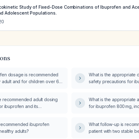
okinetic Study of Fixed-Dose Combinations of Ibuprofen and Ac
nd Adolescent Populations.
20
ions
ofen dosage is recommended
What is the appropriate
y adult and for children over 6
safety precautions for i
uding maximum daily limits and
an adult?
tions?
e recommended adult dosing
What is the appropriate a
or ibuprofen and its
for ibuprofen 800 mg, in
tions?
schedule, maximum daily
contraindications, and pa
e recommended ibuprofen
What follow-up is recom
healthy adults?
patient with two stable b
polyps measuring up to 