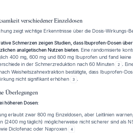
samkeit verschiedener Einzeldosen
schung zeigt wichtige Erkenntnisse über die Dosis-Wirkungs-B
rative Schmerzen zeigen Studien, dass Ibuprofen-Dosen übe
tzlichen analgetischen Nutzen bieten.
Eine randomisierte kontro
glich 400 mg, 600 mg und 800 mg Ibuprofen und fand keine k
rschiede in der Schmerzreduktion nach 60 Minuten
. Ein
2
 nach Weisheitszahnextraktion bestätigte, dass Ibuprofen-D
irkung nicht signifikant erhöhen
.
3
che Überlegungen
bei höheren Dosen:
ng erlaubt zwar 800 mg Einzeldosen, aber Leitlinien warnen
 (2400 mg täglich) möglicherweise nicht sicherer sind als N
o wie Diclofenac oder Naproxen
4