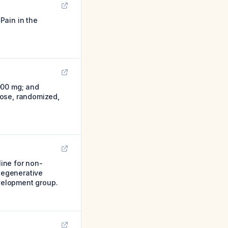
Pain in the
000 mg; and
dose, randomized,
ine for non-
 degenerative
evelopment group.