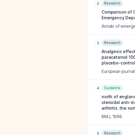
Research
2
Comparison of O
Emergency Depar
Annals of emerg
Research
3
Analgesic effec
paracetamol 100
placebo-control
European journal
Guideline
4
north of englan
steroidal anti-i
arthritis. the n
BMJ
,
1998
Research
5