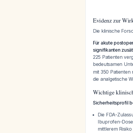
Evidenz zur Wirk
Die klinische For
Für akute postope
signifikanten zusä
225 Patienten ver
bedeutsamen Unte
mit 350 Patienten
die analgetische W
Wichtige klinis
Sicherheitsprofil 
Die FDA-Zulassu
Ibuprofen-Dosen
mittlerem Risik