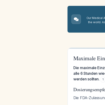
Our Medical A.
the world. A
Maximale Einz
Die maximale Einz
alle 6 Stunden wi
werden sollten.
1
Dosierungsempf
Die FDA-Zulassung