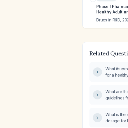
Phase I Pharmac
Healthy Adult a
Drugs in R&D
,
20
Related Quest
What ibupr
for a health
months, incl
contraindica
What are th
guidelines f
contraindica
What is th
dosage for 