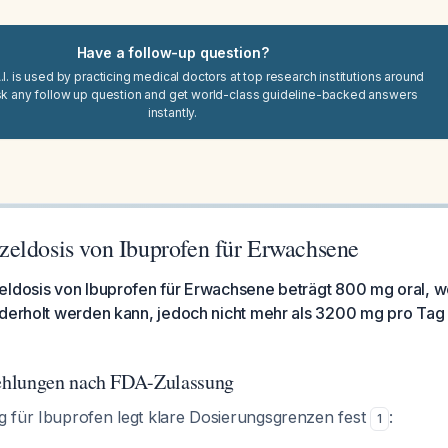
Have a follow-up question?
I. is used by practicing medical doctors at top research institutions around
sk any follow up question and get world-class guideline-backed answers
instantly.
eldosis von Ibuprofen für Erwachsene
eldosis von Ibuprofen für Erwachsene beträgt 800 mg oral, w
ederholt werden kann, jedoch nicht mehr als 3200 mg pro Tag 
ehlungen nach FDA-Zulassung
 für Ibuprofen legt klare Dosierungsgrenzen fest
:
1