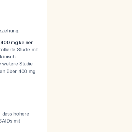
eziehung:
r 400 mg keinen
llierte Studie mit
linisch
e weitere Studie
osen über 400 mg
, dass höhere
SAIDs mit