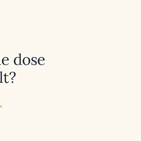
le dose
lt?
ew