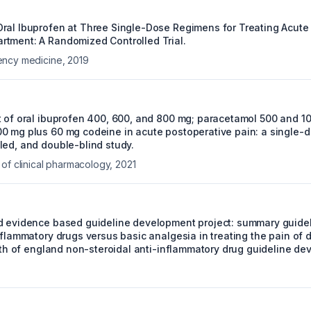
ral Ibuprofen at Three Single-Dose Regimens for Treating Acute 
tment: A Randomized Controlled Trial.
ency medicine
,
2019
t of oral ibuprofen 400, 600, and 800 mg; paracetamol 500 and 1
0 mg plus 60 mg codeine in acute postoperative pain: a single-
led, and double-blind study.
 of clinical pharmacology
,
2021
d evidence based guideline development project: summary guidel
nflammatory drugs versus basic analgesia in treating the pain of
orth of england non-steroidal anti-inflammatory drug guideline d