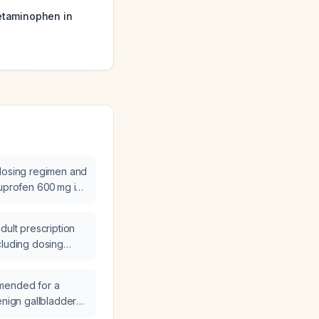
etaminophen in
 dosing regimen and
buprofen 600 mg in
dult prescription
cluding dosing
 dose,
tient counseling?
mended for a
enign gallbladder
5 mm on