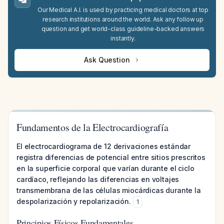
Our Medical A.I. is used by practicing medical doctors at top
research institutions around the world. Ask any follow up
question and get world-class guideline-backed answers
instantly.
Ask Question
Fundamentos de la Electrocardiografía
El electrocardiograma de 12 derivaciones estándar
registra diferencias de potencial entre sitios prescritos
en la superficie corporal que varían durante el ciclo
cardíaco, reflejando las diferencias en voltajes
transmembrana de las células miocárdicas durante la
despolarización y repolarización.
1
Principios Físicos Fundamentales