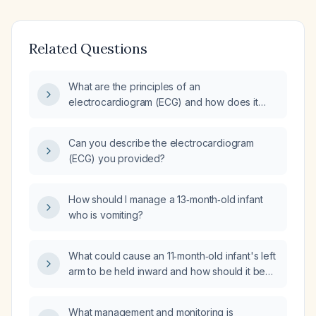
Related Questions
What are the principles of an
electrocardiogram (ECG) and how does it
serve as an indirect measurement of cardiac
electrical activity?
Can you describe the electrocardiogram
(ECG) you provided?
How should I manage a 13‑month‑old infant
who is vomiting?
What could cause an 11‑month‑old infant's left
arm to be held inward and how should it be
evaluated and managed?
What management and monitoring is