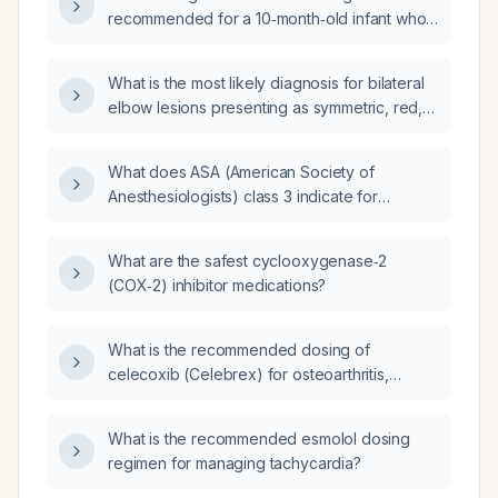
recommended for a 10‑month‑old infant who
fell about 3 feet, has a small forehead
contusion, and is otherwise acting well?
What is the most likely diagnosis for bilateral
elbow lesions presenting as symmetric, red,
dry, xerotic plaques with verrucous, wart-like
overlying lesions and excoriation?
What does ASA (American Society of
Anesthesiologists) class 3 indicate for
operating room admission?
What are the safest cyclooxygenase‑2
(COX‑2) inhibitor medications?
What is the recommended dosing of
celecoxib (Celebrex) for osteoarthritis,
ankylosing spondylitis, rheumatoid arthritis,
acute pain, and primary dysmenorrhea, and
What is the recommended esmolol dosing
what are its contraindications and monitoring
regimen for managing tachycardia?
requirements?