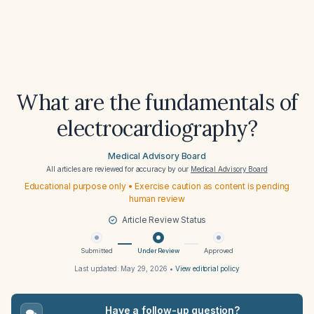
What are the fundamentals of
electrocardiography?
Medical Advisory Board
All articles are reviewed for accuracy by our
Medical Advisory Board
Educational purpose only • Exercise caution as content is pending
human review
Article Review Status
Submitted
Under Review
Approved
Last updated:
May 29, 2026
•
View editorial policy
Have a follow-up question?