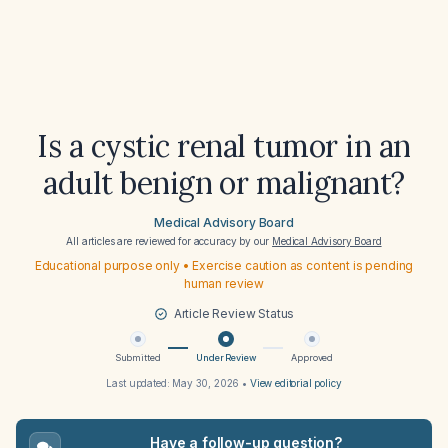
Is a cystic renal tumor in an
adult benign or malignant?
Medical Advisory Board
All articles are reviewed for accuracy by our
Medical Advisory Board
Educational purpose only • Exercise caution as content is pending
human review
Article Review Status
Submitted
Under Review
Approved
Last updated:
May 30, 2026
•
View editorial policy
Have a follow-up question?