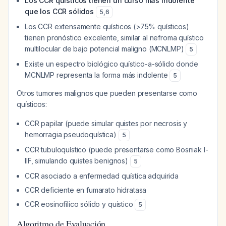
Los CCR quísticos tienen un curso más indolente
que los CCR sólidos
5
,
6
Los CCR extensamente quísticos (>75% quísticos)
tienen pronóstico excelente, similar al nefroma quístico
multilocular de bajo potencial maligno (MCNLMP)
5
Existe un espectro biológico quístico-a-sólido donde
MCNLMP representa la forma más indolente
5
Otros tumores malignos que pueden presentarse como
quísticos:
CCR papilar (puede simular quistes por necrosis y
hemorragia pseudoquística)
5
CCR tubuloquístico (puede presentarse como Bosniak I-
IIF, simulando quistes benignos)
5
CCR asociado a enfermedad quística adquirida
CCR deficiente en fumarato hidratasa
CCR eosinofílico sólido y quístico
5
Algoritmo de Evaluación