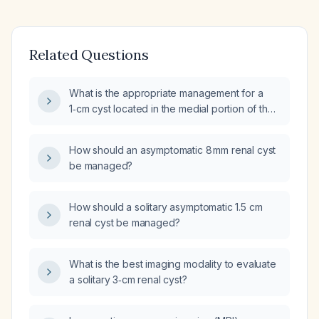
Related Questions
What is the appropriate management for a
1‑cm cyst located in the medial portion of the
left kidney?
How should an asymptomatic 8 mm renal cyst
be managed?
How should a solitary asymptomatic 1.5 cm
renal cyst be managed?
What is the best imaging modality to evaluate
a solitary 3‑cm renal cyst?