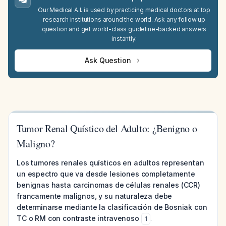
Our Medical A.I. is used by practicing medical doctors at top
research institutions around the world. Ask any follow up
question and get world-class guideline-backed answers
instantly.
Ask Question
Tumor Renal Quístico del Adulto: ¿Benigno o
Maligno?
Los tumores renales quísticos en adultos representan
un espectro que va desde lesiones completamente
benignas hasta carcinomas de células renales (CCR)
francamente malignos, y su naturaleza debe
determinarse mediante la clasificación de Bosniak con
TC o RM con contraste intravenoso
.
1