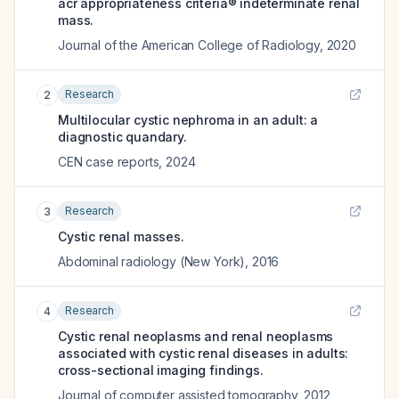
acr appropriateness criteria® indeterminate renal
mass.
Journal of the American College of Radiology
,
2020
Research
2
Multilocular cystic nephroma in an adult: a
diagnostic quandary.
CEN case reports
,
2024
Research
3
Cystic renal masses.
Abdominal radiology (New York)
,
2016
Research
4
Cystic renal neoplasms and renal neoplasms
associated with cystic renal diseases in adults:
cross-sectional imaging findings.
Journal of computer assisted tomography
,
2012