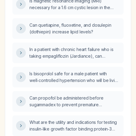
Is magnetic resonance imaging (MRI)
necessary for a 1.6 cm cystic lesion in the
right upper pole of the kidney with a new 0.5
cm echogenic mural nodule?
Can quetiapine, fluoxetine, and dosulepin
(dothiepin) increase lipid levels?
In a patient with chronic heart failure who is
taking empagliflozin (Jardiance), can
doxazosin (Cardura) be added for lower
urinary tract symptoms without worsening
Is bisoprolol safe for a male patient with
heart failure?
well‑controlled hypertension who will be living
and working at 11,500 ft altitude?
Can propofol be administered before
sugammadex to prevent premature
emergence?
What are the utility and indications for testing
insulin‑like growth factor binding protein‑3
(IGF‑BP3) and performing a growth hormone