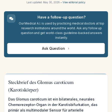
Last updated:
May 30, 2026
•
View editorial policy
Have a follow-up question?
Our Medical A.I. is used by practicing medical doctors at top
research institutions around the world. Ask any follow up
question and get world-class guideline-backed answers
instantly.
Ask Question
Steckbrief des Glomus caroticum
(Karotiskörper)
Das Glomus caroticum ist ein bilaterales, neurales
Chemorezeptor-Organ in der Karotisbifurkation, das
primär als multimodaler Sensor für arterielle