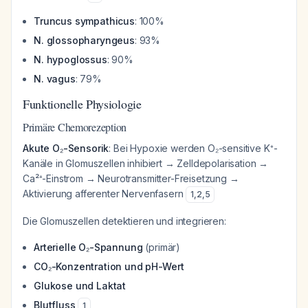
Truncus sympathicus
: 100%
N. glossopharyngeus
: 93%
N. hypoglossus
: 90%
N. vagus
: 79%
Funktionelle Physiologie
Primäre Chemorezeption
Akute O₂-Sensorik
: Bei Hypoxie werden O₂-sensitive K⁺-
Kanäle in Glomuszellen inhibiert → Zelldepolarisation →
Ca²⁺-Einstrom → Neurotransmitter-Freisetzung →
Aktivierung afferenter Nervenfasern
1
,
2
,
5
Die Glomuszellen detektieren und integrieren:
Arterielle O₂-Spannung
(primär)
CO₂-Konzentration und pH-Wert
Glukose und Laktat
Blutfluss
1