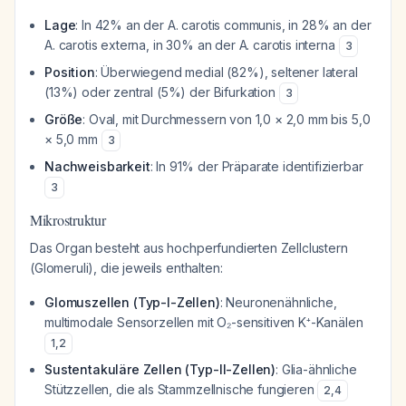
Lage
: In 42% an der A. carotis communis, in 28% an der
A. carotis externa, in 30% an der A. carotis interna
3
Position
: Überwiegend medial (82%), seltener lateral
(13%) oder zentral (5%) der Bifurkation
3
Größe
: Oval, mit Durchmessern von 1,0 × 2,0 mm bis 5,0
× 5,0 mm
3
Nachweisbarkeit
: In 91% der Präparate identifizierbar
3
Mikrostruktur
Das Organ besteht aus hochperfundierten Zellclustern
(Glomeruli), die jeweils enthalten:
Glomuszellen (Typ-I-Zellen)
: Neuronenähnliche,
multimodale Sensorzellen mit O₂-sensitiven K⁺-Kanälen
1
,
2
Sustentakuläre Zellen (Typ-II-Zellen)
: Glia-ähnliche
Stützzellen, die als Stammzellnische fungieren
2
,
4