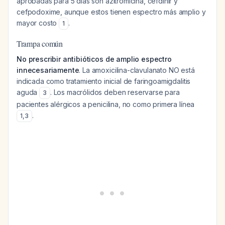
aprobadas para 5 días son azitromicina, cefdinir y
cefpodoxime, aunque estos tienen espectro más amplio y
mayor costo
.
1
Trampa común
No prescribir antibióticos de amplio espectro
innecesariamente
. La amoxicilina-clavulanato NO está
indicada como tratamiento inicial de faringoamigdalitis
aguda
. Los macrólidos deben reservarse para
3
pacientes alérgicos a penicilina, no como primera línea
.
1
,
3