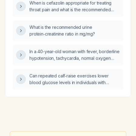
When is cefazolin appropriate for treating
throat pain and what is the recommended
dosing regimen?
What is the recommended urine
protein‑creatinine ratio in mg/mg?
In a 40-year-old woman with fever, borderline
hypotension, tachycardia, normal oxygen
saturation, generalized weakness, hand‑foot
spasms, occasional abdominal pain, anxiety,
Can repeated calf‑raise exercises lower
and elevated random capillary glucose, could
blood glucose levels in individuals with
this be a urinary tract infection?
pre‑diabetes or type 2 diabetes?