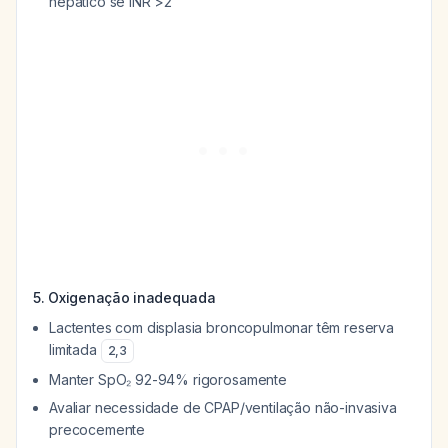
hepático se INR >2
5. Oxigenação inadequada
Lactentes com displasia broncopulmonar têm reserva
limitada
2
,
3
Manter SpO₂ 92-94% rigorosamente
Avaliar necessidade de CPAP/ventilação não-invasiva
precocemente