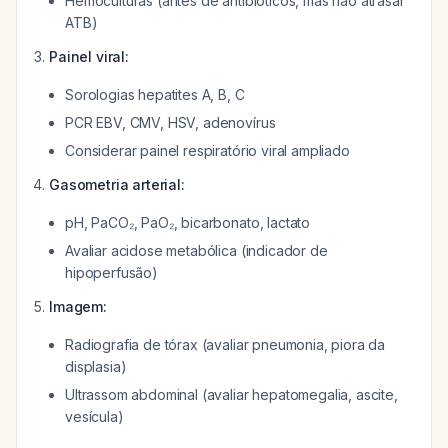
Hemoculturas (antes de antibióticos, mas não atrasar
ATB)
Painel viral:
Sorologias hepatites A, B, C
PCR EBV, CMV, HSV, adenovírus
Considerar painel respiratório viral ampliado
Gasometria arterial:
pH, PaCO₂, PaO₂, bicarbonato, lactato
Avaliar acidose metabólica (indicador de
hipoperfusão)
Imagem:
Radiografia de tórax (avaliar pneumonia, piora da
displasia)
Ultrassom abdominal (avaliar hepatomegalia, ascite,
vesícula)