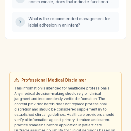
communicate, does that indicate functional
electrocardiogram?
the next appropriate step in management?
(psychogenic) mutism rather than true
aphasia?
What is the recommended management for
labial adhesion in an infant?
Professional Medical Disclaimer
This information is intended for healthcare professionals.
Any medical decision-making should rely on clinical
judgment and independently verified information. The
content provided herein does not replace professional
discretion and should be considered supplementary to
established clinical guidelines. Healthcare providers should
verify all information against primary literature and current
practice standards before application in patient care.
Dr.Oracle assumes no liability for clinical decisions based on