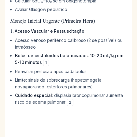
Calcular SpO₂/FiO₂ se em oxigenoterapia
Avaliar Glasgow pediátrico
Manejo Inicial Urgente (Primeira Hora)
1.
Acesso Vascular e Ressuscitação
Acesso venoso periférico calibroso (2 se possível) ou
intraósseo
Bolus de cristaloides balanceados: 10-20 mL/kg em
5-10 minutos
1
Reavaliar perfusão após cada bolus
Limite: sinais de sobrecarga (hepatomegalia
nova/piorando, estertores pulmonares)
Cuidado especial:
displasia broncopulmonar aumenta
risco de edema pulmonar
2