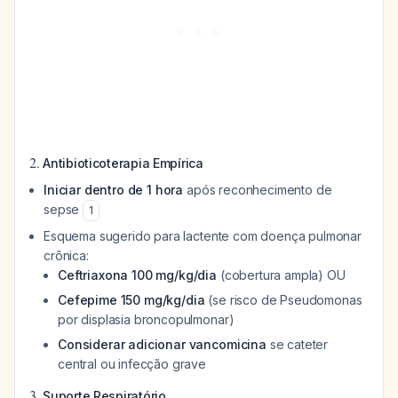
2.
Antibioticoterapia Empírica
Iniciar dentro de 1 hora
após reconhecimento de
sepse
1
Esquema sugerido para lactente com doença pulmonar
crônica:
Ceftriaxona 100 mg/kg/dia
(cobertura ampla) OU
Cefepime 150 mg/kg/dia
(se risco de Pseudomonas
por displasia broncopulmonar)
Considerar adicionar vancomicina
se cateter
central ou infecção grave
3.
Suporte Respiratório