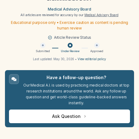
Medical Advisory Board
All articles are reviewed for accuracy by our
Medical Advisory Board
Educational purpose only • Exercise caution as content is pending
human review
Article Review Status
Submitted
Under Review
Approved
Last updated:
May 30, 2026
•
View editorial policy
Have a follow-up question?
Our Medical A.I. is used by practicing medical doctors at top
research institutions around the world. Ask any follow up
question and get world-class guideline-backed answers
instantly.
Ask Question