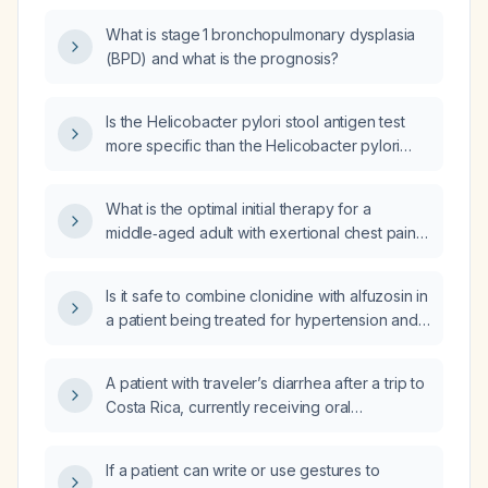
What is stage 1 bronchopulmonary dysplasia
(BPD) and what is the prognosis?
Is the Helicobacter pylori stool antigen test
more specific than the Helicobacter pylori
serologic (blood) test?
What is the optimal initial therapy for a
middle‑aged adult with exertional chest pain
and dyspnea, normal complete blood count,
negative troponin I, elevated creatine
Is it safe to combine clonidine with alfuzosin in
kinase‑MB, elevated N‑terminal pro‑brain
a patient being treated for hypertension and
natriuretic peptide, hyperuricemia, mildly
benign prostatic hyperplasia?
elevated aspartate aminotransferase, and
hypertrophic cardiomyopathy with mild resting
A patient with traveler’s diarrhea after a trip to
left‑ventricular outflow obstruction, normal
Costa Rica, currently receiving oral
left‑ventricular systolic function, grade 2
metronidazole (Flagyl) and ciprofloxacin, has
diastolic dysfunction, and left‑ventricular
an increasing white blood cell count
If a patient can write or use gestures to
hypertrophy with ST‑T changes on
(leukocytosis) from 18,000 to 21,000; what is