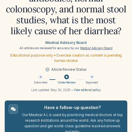
colonoscopy, and normal stool
studies, what is the most
likely cause of her diarrhea?
Medical Advisory Board
All articles are reviewed for accuracy by our
Medical Advisory Board
Educational purpose only • Exercise caution as content is pending
human review
Article Review Status
Submitted
Under Review
Approved
Last updated:
May 30, 2026
•
View editorial policy
Have a follow-up question?
Our Medical A.I. is used by practicing medical doctors at top
research institutions around the world. Ask any follow up
question and get world-class guideline-backed answers
instantly.