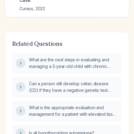
Case.
Cureus
,
2022
Related Questions
What are the next steps in evaluating and
managing a 3‑year‑old child with chronic
periumbilical abdominal pain, negative urine
cultures and urinalysis, low ferritin, elevated
Can a person still develop celiac disease
alkaline phosphatase, and normal complete
(CD) if they have a negative genetic test
blood count, creatinine, electrolytes, thyroid
result for human leukocyte antigen (HLA)
stimulating hormone, celiac screen, and liver
genotyping?
enzymes while awaiting an abdominal
What is the appropriate evaluation and
ultrasound?
management for a patient with elevated tissue
transglutaminase antibodies (tTG IgA)?
Is all hypothyroidism autoimmune?