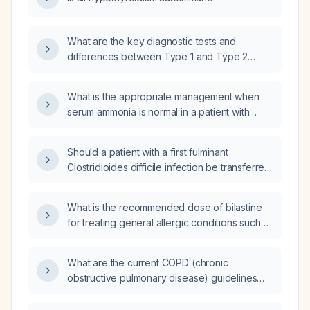
What are the key diagnostic tests and
differences between Type 1 and Type 2
celiac disease, including biopsy assessments
and additional investigative tests after
What is the appropriate management when
esophagogastroduodenoscopy (EGD)?
serum ammonia is normal in a patient with
acute encephalopathy?
Should a patient with a first fulminant
Clostridioides difficile infection be transferred
to an inpatient hospital rather than treated in
an urgent‑care clinic?
What is the recommended dose of bilastine
for treating general allergic conditions such
as allergic rhinitis or urticaria in adults?
What are the current COPD (chronic
obstructive pulmonary disease) guidelines
and recommended management practices in
Argentina?