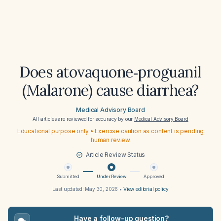
Does atovaquone‑proguanil
(Malarone) cause diarrhea?
Medical Advisory Board
All articles are reviewed for accuracy by our
Medical Advisory Board
Educational purpose only • Exercise caution as content is pending
human review
Article Review Status
Submitted
Under Review
Approved
Last updated:
May 30, 2026
•
View editorial policy
Have a follow-up question?