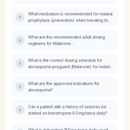
What medication is recommended for malaria
prophylaxis (prevention) when traveling to
areas with chloroquine-resistant or sensitive
Plasmodium falciparum?
What are the recommended adult dosing
regimens for Malarone
(atovaquone + proguanil) for malaria
prophylaxis and treatment, and for Dukoral
What is the correct dosing schedule for
(oral cholera vaccine) for cholera
atovaquone‑proguanil (Malarone) for malaria
prevention?
prophylaxis and for treatment of
uncomplicated malaria?
What are the approved indications for
atovaquone?
Can a patient with a history of seizures be
started on benztropine 0.5 mg twice daily?
What is dabigatran 150 mg twice daily used