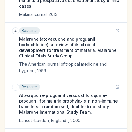
malaria: a prospective observational study of 553
cases.
Malaria journal
,
2013
Research
4
Malarone (atovaquone and proguanil
hydrochloride): a review of its clinical
development for treatment of malaria. Malarone
Clinical Trials Study Group.
The American journal of tropical medicine and
hygiene
,
1999
Research
5
Atovaquone-proguanil versus chloroquine-
proguanil for malaria prophylaxis in non-immune
travellers: a randomised, double-blind study.
Malarone International Study Team.
Lancet (London, England)
,
2000