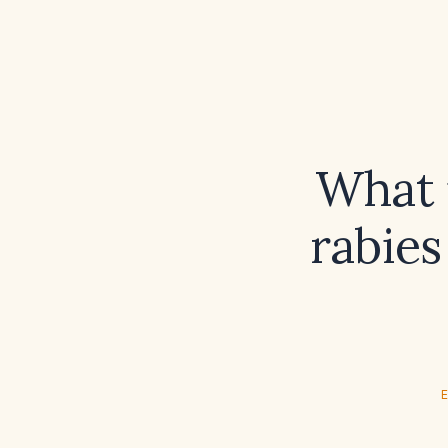
What i
rabies
E