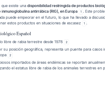
a que existe una
disponibilidad restringida de productos biológ
 inmunoglobulina antirrábica (RIG), en Europa
. Este probl
1
itada puede empeorar en el futuro, lo que ha llevado a discusi
onar estos productos en situaciones de escasez
.
1
iológico Español
o libre de rabia terrestre desde 1978
2
r su posición geográfica, representa un puente para casos 
uropa
2
biosos importados de áreas endémicas se reportan anualment
ando el estatus libre de rabia de los animales terrestres en