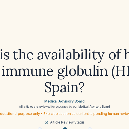
s the availability o
 immune globulin (H
Spain?
Medical Advisory Board
All articles are reviewed for accuracy by our
Medical Advisory Board
ducational purpose only • Exercise caution as content is pending human revi
Article Review Status