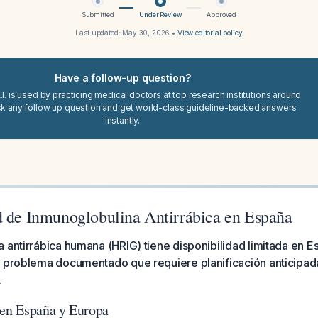
Submitted
Under Review
Approved
Last updated:
May 30, 2026
•
View editorial policy
Have a follow-up question?
I. is used by practicing medical doctors at top research institutions around
sk any follow up question and get world-class guideline-backed answers
instantly.
d de Inmunoglobulina Antirrábica en España
 antirrábica humana (HRIG) tiene disponibilidad limitada en 
n problema documentado que requiere planificación anticipad
.
 en España y Europa