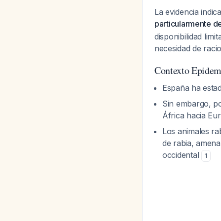
La evidencia indic
particularmente de
disponibilidad lim
necesidad de raci
Contexto Epidem
España ha estad
Sin embargo, po
África hacia E
Los animales ra
de rabia, amenaz
occidental
1