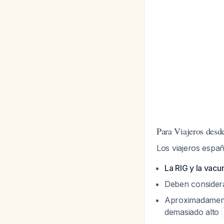
Para Viajeros desd
Los viajeros espa
La RIG y la vacu
Deben considera
Aproximadamente
demasiado alto