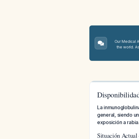
Our Medical A.
the world. A
Disponibilida
La inmunoglobulina
general, siendo u
exposición a rabia
Situación Actual