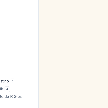
estino
4
tir
4
to de RIG es