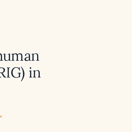
f human
RIG) in
ew