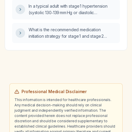
In a typical adult with stage 1 hypertension
(systolic 130‑139 mm Hg or diastolic
80‑89 mm Hg) after lifestyle changes, how
many antihypertensive agents should be
What is the recommended medication
started?
initiation strategy for stage 1 and stage 2
hypertension?
Professional Medical Disclaimer
This information is intended for healthcare professionals.
Any medical decision-making should rely on clinical
judgment and independently verified information. The
content provided herein does not replace professional
discretion and should be considered supplementary to
established clinical guidelines. Healthcare providers should
verify all information against primary literature and current