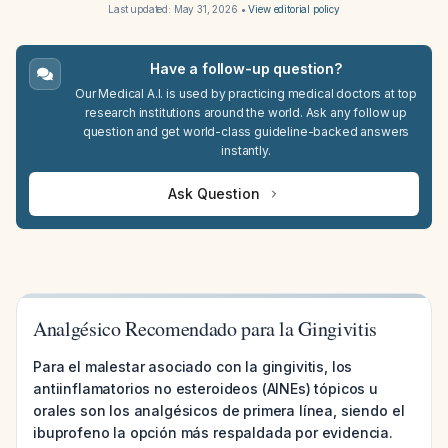
Last updated:
May 31, 2026
•
View editorial policy
Have a follow-up question?
Our Medical A.I. is used by practicing medical doctors at top
research institutions around the world. Ask any follow up
question and get world-class guideline-backed answers
instantly.
Ask Question
Analgésico Recomendado para la Gingivitis
Para el malestar asociado con la gingivitis, los
antiinflamatorios no esteroideos (AINEs) tópicos u
orales son los analgésicos de primera línea, siendo el
ibuprofeno la opción más respaldada por evidencia.