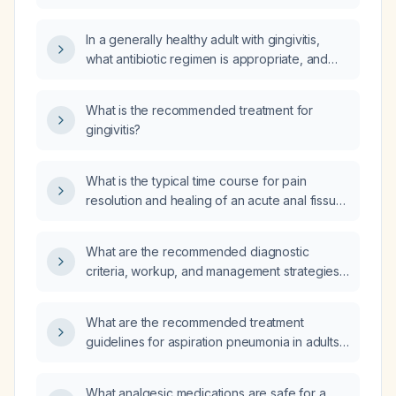
gingivitis?
In a generally healthy adult with gingivitis,
what antibiotic regimen is appropriate, and
what alternatives should be used for
penicillin‑allergic patients?
What is the recommended treatment for
gingivitis?
What is the typical time course for pain
resolution and healing of an acute anal fissure
under appropriate conservative treatment?
What are the recommended diagnostic
criteria, workup, and management strategies
for tuberous sclerosis complex?
What are the recommended treatment
guidelines for aspiration pneumonia in adults,
including empiric antibiotic choices, duration
of therapy, and supportive measures?
What analgesic medications are safe for a