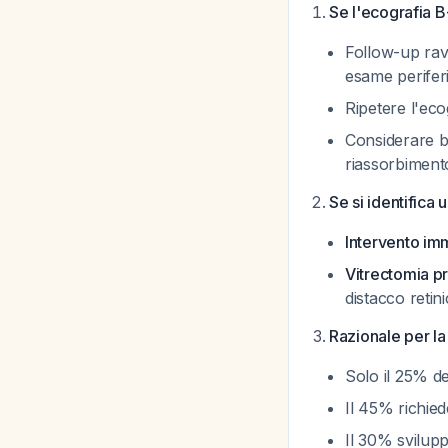
Se l'ecografia B
Follow-up ravv
esame perifer
Ripetere l'eco
Considerare be
riassorbimen
Se si identifica 
Intervento im
Vitrectomia pr
distacco reti
Razionale per la
Solo il 25% d
Il 45% richie
Il 30% svilup