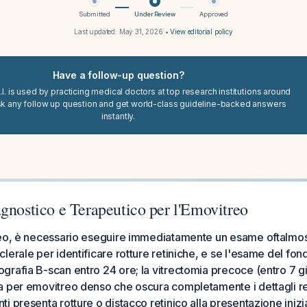
Submitted
Under Review
Approved
Last updated:
May 31, 2026
•
View editorial policy
Have a follow-up question?
I. is used by practicing medical doctors at top research institutions around
sk any follow up question and get world-class guideline-backed answers
instantly.
gnostico e Terapeutico per l'Emovitreo
reo, è necessario eseguire immediatamente un esame oftalmos
lerale per identificare rotture retiniche, e se l'esame del fon
rafia B-scan entro 24 ore; la vitrectomia precoce (entro 7 g
 per emovitreo denso che oscura completamente i dettagli reti
i presenta rotture o distacco retinico alla presentazione inizi