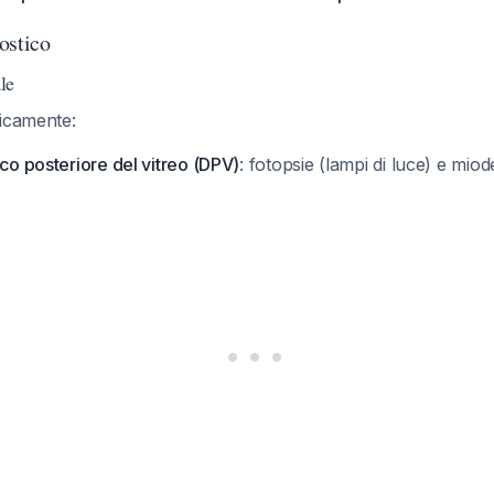
ostico
le
ficamente:
cco posteriore del vitreo (DPV)
: fotopsie (lampi di luce) e mio