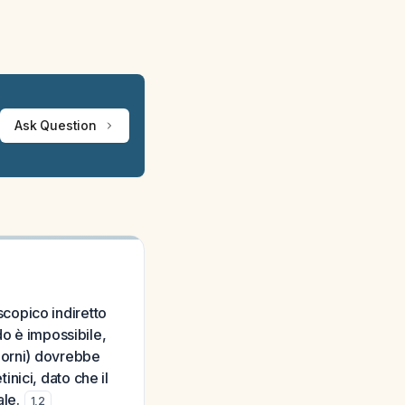
Ask Question
copico indiretto
do è impossibile,
iorni) dovrebbe
nici, dato che il
ale.
1
,
2