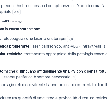
a precoce ha basso tasso di complicanze ed è considerata l'a
opriato
2
,
4
sull'Eziologia
ata la causa sottostante:
e
: fotocoagulazione laser o crioterapia
3
,
5
etica proliferante
: laser panretinico, anti-VEGF intravitreali
3
,
lari retiniche
: trattamento appropriato della patologia vascol
tomi che distinguano affidabilmente un DPV con o senza rottur
di l'esame periferico è sempre necessario
1
morragia retinica o vitreale hanno un rischio aumentato di rott
iretta tra quantità di emovitreo e probabilità di rottura retini