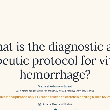
at is the diagnostic 
eutic protocol for v
hemorrhage?
Medical Advisory Board
All articles are reviewed for accuracy by our
Medical Advisory Board
ducational purpose only • Exercise caution as content is pending human revi
Article Review Status