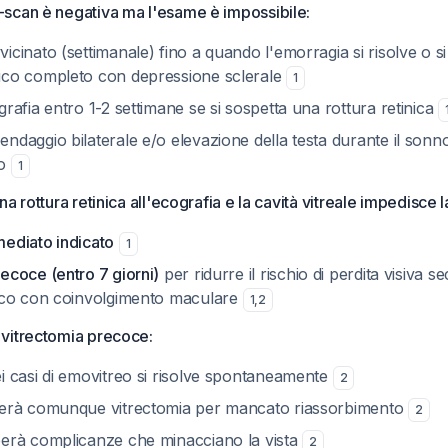
-scan è negativa ma l'esame è impossibile:
icinato (settimanale) fino a quando l'emorragia si risolve o s
ico completo con depressione sclerale
1
grafia entro 1-2 settimane se si sospetta una rottura retinica
ndaggio bilaterale e/o elevazione della testa durante il sonno 
to
1
una rottura retinica all'ecografia e la cavità vitreale impedisce 
mediato indicato
1
ecoce (entro 7 giorni)
per ridurre il rischio di perdita visiva s
nico con coinvolgimento maculare
1
,
2
 vitrectomia precoce:
ei casi di emovitreo si risolve spontaneamente
2
derà comunque vitrectomia per mancato riassorbimento
2
perà complicanze che minacciano la vista
2