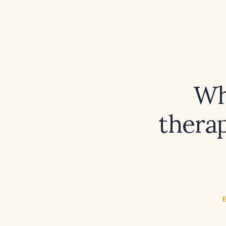
Wh
therap
E