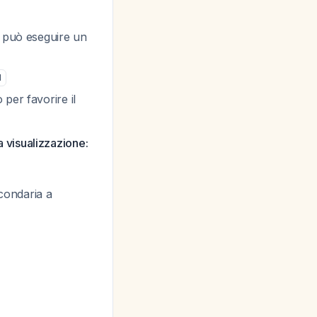
i può eseguire un
1
per favorire il
la visualizzazione:
econdaria a