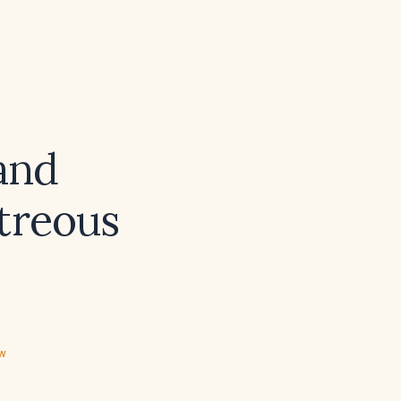
and
itreous
ew