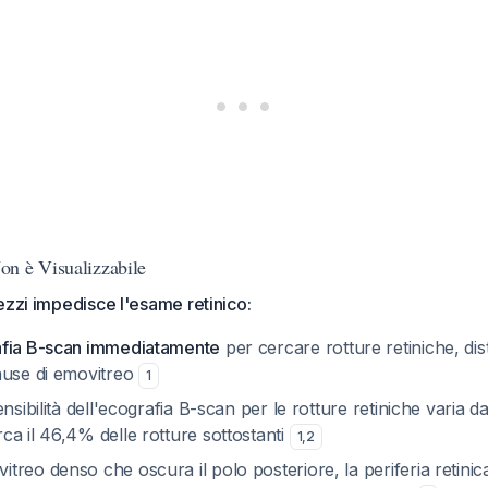
n è Visualizzabile
ezzi impedisce l'esame retinico:
afia B-scan immediatamente
per cercare rotture retiniche, dist
ause di emovitreo
1
sensibilità dell'ecografia B-scan per le rotture retiniche varia
a il 46,4% delle rotture sottostanti
1
,
2
reo denso che oscura il polo posteriore, la periferia retini