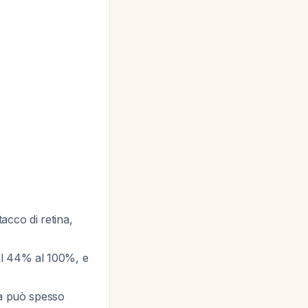
acco di retina,
 dal 44% al 100%, e
ca può spesso