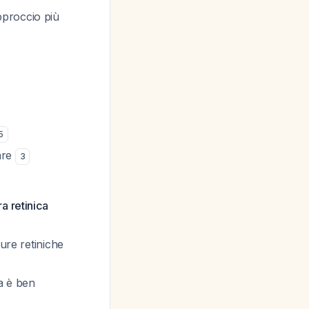
pproccio più
5
are
3
a retinica
ure retiniche
ca è ben