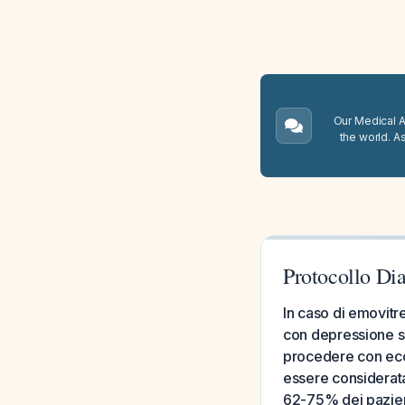
Our Medical A.
the world. A
Protocollo Dia
In caso di emovit
con depressione sc
procedere con ecog
essere considerata
62-75% dei pazient