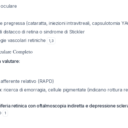
 oculare
e pregressa (cataratta, iniezioni intravitreali, capsulotomia Y
di distacco di retina o sindrome di Stickler
gie vascolari retiniche
1
,
3
culare Completo
 valutare:
e afferente relativo (RAPD)
o
: ricerca di emorragia, cellule pigmentate (indicano rottura re
feria retinica con oftalmoscopia indiretta e depressione scler
to
1