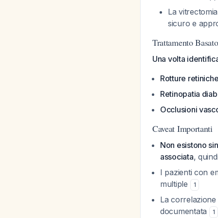
La vitrectomi
sicuro e appr
Trattamento Basato 
Una volta identific
Rotture retinich
Retinopatia diab
Occlusioni vasco
Caveat Importanti
Non esistono sin
associata
, quin
I pazienti con e
multiple
1
La correlazione d
documentata
1