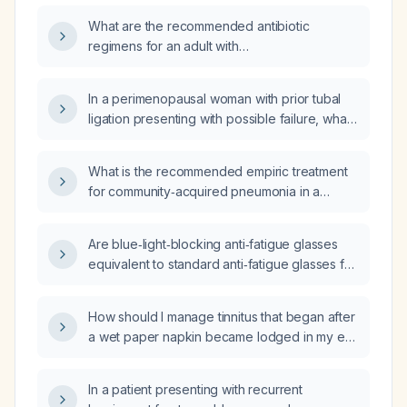
What are the recommended antibiotic
regimens for an adult with
community‑acquired pneumonia based on
outpatient versus inpatient setting, presence
In a perimenopausal woman with prior tubal
of comorbidities, and drug allergies?
ligation presenting with possible failure, what
is the appropriate evaluation and
management?
What is the recommended empiric treatment
for community‑acquired pneumonia in a
healthy adult, and how should the regimen be
adjusted for patients with comorbidities or risk
Are blue‑light‑blocking anti‑fatigue glasses
factors for resistant Streptococcus
equivalent to standard anti‑fatigue glasses for
pneumoniae?
reducing digital eye strain?
How should I manage tinnitus that began after
a wet paper napkin became lodged in my ear
and was removed after a week?
In a patient presenting with recurrent