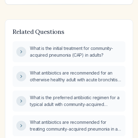
Related Questions
What is the initial treatment for community-
acquired pneumonia (CAP) in adults?
What antibiotics are recommended for an
otherwise healthy adult with acute bronchitis
and for an outpatient with
community‑acquired pneumonia who has no
What is the preferred antibiotic regimen for a
recent antibiotic use or risk factors for
typical adult with community‑acquired
resistant organisms?
pneumonia who has no recent antibiotic use,
comorbidities, or drug allergies?
What antibiotics are recommended for
treating community‑acquired pneumonia in a
patient with multiple sclerosis?