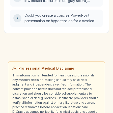
low‑impact fractures, blue‑gray sclera,
dentinogenesis imperfecta, hearing loss, and
a family history of bone fragility versus a
Could you create a concise PowerPoint
patient with marked joint hypermobility,
presentation on hypertension for a medical
hyperextensible skin, easy bruising, and
student internal‑medicine course?
frequent joint subluxations, which diagnosis is
more consistent: osteogenesis imperfecta
(OI) or Ehlers‑Danlos syndrome (EDS)?
Professional Medical Disclaimer
This information is intended for healthcare professionals.
Any medical decision-making should rely on clinical
judgment and independently verified information. The
content provided herein does not replace professional
discretion and should be considered supplementary to
established clinical guidelines. Healthcare providers should
verify all information against primary literature and current
practice standards before application in patient care.
Dr.Oracle assumes no liability for clinical decisions based on