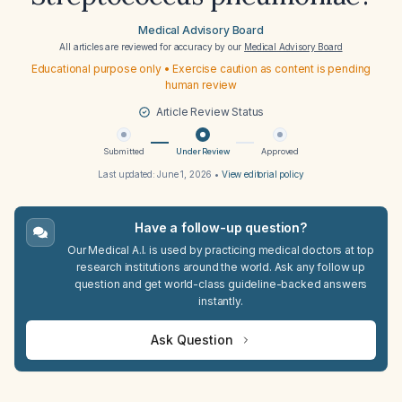
Medical Advisory Board
All articles are reviewed for accuracy by our
Medical Advisory Board
Educational purpose only • Exercise caution as content is pending
human review
Article Review Status
Submitted
Under Review
Approved
Last updated:
June 1, 2026
•
View editorial policy
Have a follow-up question?
Our Medical A.I. is used by practicing medical doctors at top
research institutions around the world. Ask any follow up
question and get world-class guideline-backed answers
instantly.
Ask Question