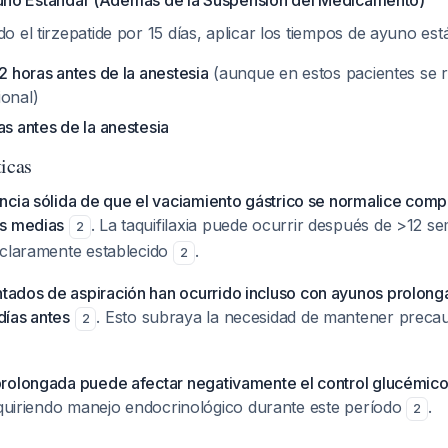
no Estándar (Además de la Suspensión del Medicamento)
 el tirzepatide por 15 días, aplicar los tiempos de ayuno est
 2 horas antes de la anestesia
(aunque en estos pacientes se 
ional)
as antes de la anestesia
ticas
ncia sólida de que el vaciamiento gástrico se normalice com
as medias
. La taquifilaxia puede ocurrir después de >12 s
2
 claramente establecido
.
2
ados de aspiración han ocurrido incluso con ayunos prolong
ías antes
. Esto subraya la necesidad de mantener preca
2
prolongada puede afectar negativamente el control glucémic
requiriendo manejo endocrinológico durante este período
.
2