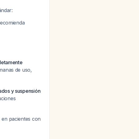
ándar:
recomienda
pletamente
emanas de uso,
ados y suspensión
uciones
o
en pacientes con