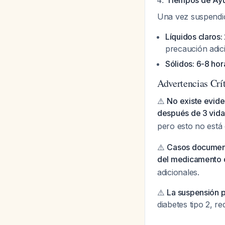
Tiempos de Ayu
Una vez suspendido
Líquidos claros:
precaución adic
Sólidos: 6-8 hor
Advertencias Crí
⚠️
No existe evide
después de 3 vid
pero esto no está
⚠️
Casos document
del medicamento d
adicionales.
⚠️
La suspensión 
diabetes tipo 2, 