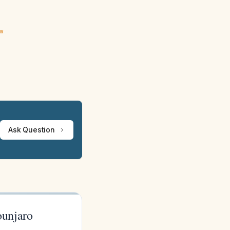
ew
Ask Question
ounjaro