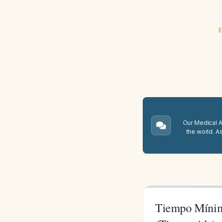
E
Our Medical A.
the world. A
Tiempo Mínimo