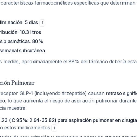
ne características farmacocinéticas específicas que determinan
iminación: 5 días
1
ibución: 10.3 litros
as plasmáticas: 80%
 semanal subcutánea
s medias, aproximadamente el 88% del fármaco debería estar
ación Pulmonar
 receptor GLP-1 (incluyendo tirzepatide) causan
retraso signif
ico
, lo que aumenta el riesgo de aspiración pulmonar durante 
cia muestra:
.23 (IC 95%: 2.94-35.82) para aspiración pulmonar en cirugía
do estos medicamentos
1