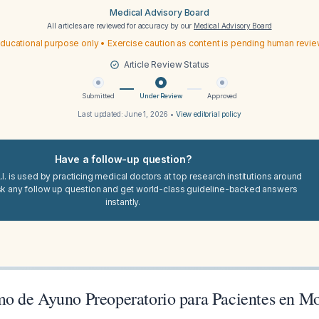
Medical Advisory Board
All articles are reviewed for accuracy by our
Medical Advisory Board
ducational purpose only • Exercise caution as content is pending human revi
Article Review Status
Submitted
Under Review
Approved
Last updated:
June 1, 2026
•
View editorial policy
Have a follow-up question?
I. is used by practicing medical doctors at top research institutions around
sk any follow up question and get world-class guideline-backed answers
instantly.
 de Ayuno Preoperatorio para Pacientes en M