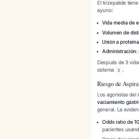
El tirzepatide tie
ayuno:
Vida media de el
Volumen de distr
Unión a proteín
Administración:
Después de 3 vida
sistema
.
2
Riesgo de Aspir
Los agonistas del
vaciamiento gástr
general. La eviden
Odds ratio de 10
pacientes usan