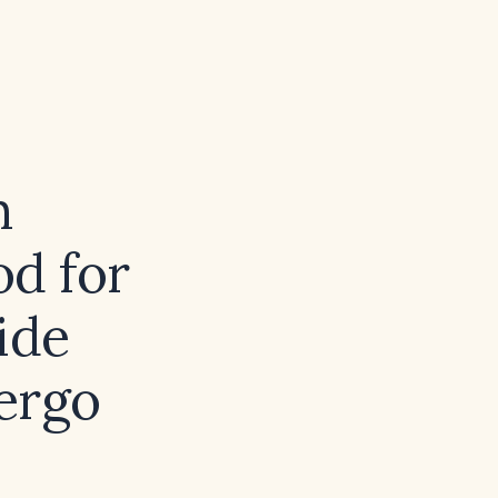
m
od for
ide
ergo