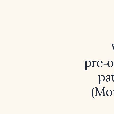
pre‑o
pa
(Mo