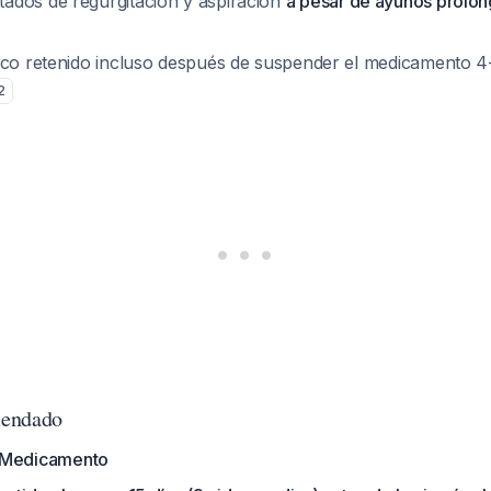
dos de regurgitación y aspiración
a pesar de ayunos prolo
ico retenido incluso después de suspender el medicamento 4-
2
mendado
 Medicamento