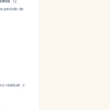
ectiva
1
,
2
te período de
ico residual
2