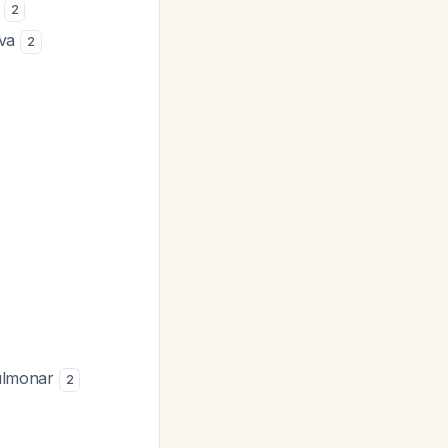
e
2
iva
2
pulmonar
2