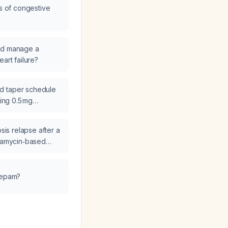
ns of congestive
nd manage a
eart failure?
d taper schedule
king 0.5 mg
ne) nightly at
osis relapse after a
ifamycin‑based
bserved therapy, is
zepam?