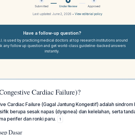
Submitted
Under Review
Approved
Last updated:
June 2, 2026
•
View editorial policy
Have a follow-up question?
I. is used by practicing medical doctors at top research institutions around
sk any follow up question and get world-class guideline-backed answers
instantly.
Congestive Cardiac Failure)?
e Cardiac Failure (Gagal Jantung Kongestif) adalah sindrom k
ifik berupa sesak napas (dyspnea) dan kelelahan, serta tand
ma perifer dan ronki paru.
1
sep Dasar