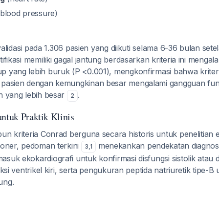
blood pressure)
divalidasi pada 1.306 pasien yang diikuti selama 6-36 bulan sete
ifikasi memiliki gagal jantung berdasarkan kriteria ini mengala
p yang lebih buruk (P <0.001), mengkonfirmasi bahwa kriteri
 pasien dengan kemungkinan besar mengalami gangguan fungsi
an yang lebih besar
.
2
untuk Praktik Klinis
n kriteria Conrad berguna secara historis untuk penelitian 
oroner, pedoman terkini
menekankan pendekatan diagnosti
3
,
1
suk ekokardiografi untuk konfirmasi disfungsi sistolik atau di
eksi ventrikel kiri, serta pengukuran peptida natriuretik tipe-B
ung.