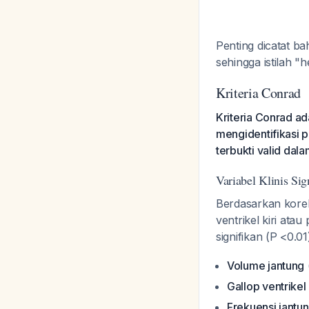
Penting dicatat b
sehingga istilah "h
Kriteria Conrad
Kriteria Conrad a
mengidentifikasi p
terbukti valid dala
Variabel Klinis Sig
Berdasarkan korela
ventrikel kiri ata
signifikan (P <0.0
Volume jantung
Gallop ventrikel
Frekuensi jantu