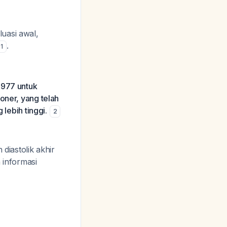
uasi awal,
.
1
1977 untuk
oner, yang telah
 lebih tinggi.
2
diastolik akhir
 informasi