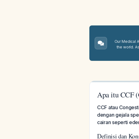
Our Medical A.
the world. A
Apa itu CCF (
CCF atau Congestiv
dengan gejala spes
cairan seperti ede
Definisi dan Kon