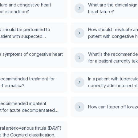
ilure and congestive heart
What are the clinical sig
same condition?
heart failure?
s should be performed to
How should I evaluate a
atient with suspected
patient with congestive h
eart failure?
e symptoms of congestive heart
What is the recommende
for a patient currently ta
triazolam (a benzodiazepi
bedtime?
 recommended treatment for
In a patient with tubercul
 rheumatica?
correctly administered r
regimen under directly o
ethambutol appropriate?
 recommended inpatient
How can I taper off lora
 for acute decompensated
?
ral arteriovenous fistula (DAVF)
 the Cognard classification