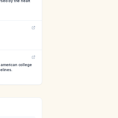
rsed by the heart
e american college
elines.