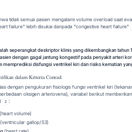
ahwa tidak semua pasien mengalami volume overload saat eval
eart failure" lebih disukai daripada "congestive heart failure"
dalah seperangkat deskriptor klinis yang dikembangkan tahun 
asien dengan gagal jantung kongestif pada penyakit arteri kor
m memprediksi disfungsi ventrikel kiri dan risiko kematian yang
nifikan dalam Kriteria Conrad:
si dengan pengukuran fisiologis fungsi ventrikel kiri (tekanan 
u perbedaan oksigen arteriovena), variabel berikut memberikan
1)
:
2
(heart volume)
(ventricular gallop/S3)
ng
(heart rate)