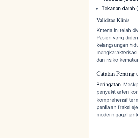
Tekanan darah
(
Validitas Klinis
Kriteria ini telah 
Pasien yang diident
kelangsungan hidu
mengkarakterisasi
dan risiko kemati
Catatan Penting 
Peringatan:
Meskipu
penyakit arteri k
komprehensif terma
penilaian fraksi ej
modern gagal jant