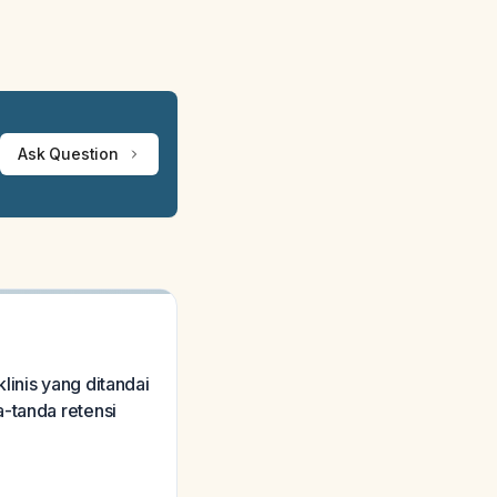
Ask Question
linis yang ditandai
a-tanda retensi