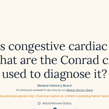
s congestive cardiac 
hat are the Conrad cr
used to diagnose it?
Medical Advisory Board
All articles are reviewed for accuracy by our
Medical Advisory Board
ducational purpose only • Exercise caution as content is pending human revi
Article Review Status