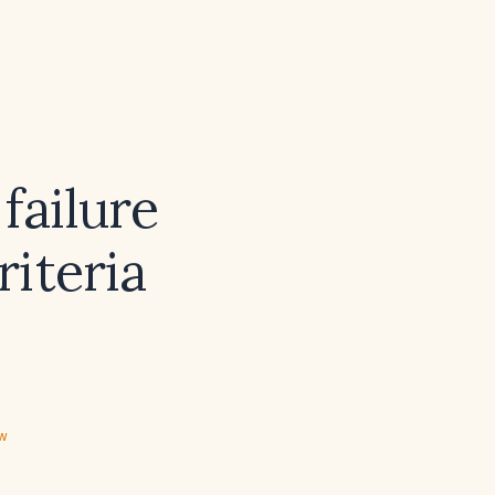
failure
iteria
ew