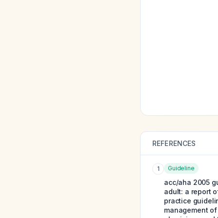
REFERENCES
Guideline
1
acc/aha 2005 gu
adult: a report 
practice guideli
management of h