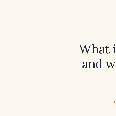
What i
and w
E