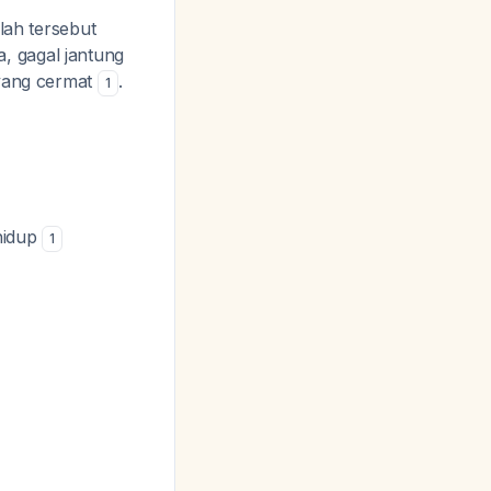
lah tersebut
, gagal jantung
 yang cermat
.
1
hidup
1