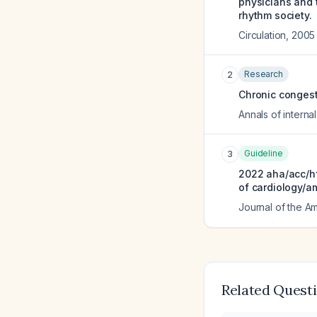
physicians and t
rhythm society.
Circulation
,
2005
Research
2
Chronic congesti
Annals of interna
Guideline
3
2022 aha/acc/hf
of cardiology/am
Journal of the A
Related Quest