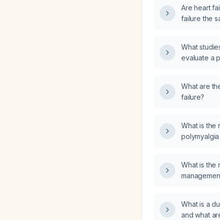
Are heart fa
failure the 
What studie
evaluate a p
congestive h
What are th
failure?
What is the
polymyalgia
What is the
management
heart failure
What is a du
and what are