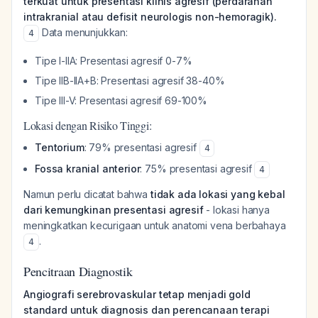
terkuat untuk presentasi klinis agresif (perdarahan
intrakranial atau defisit neurologis non-hemoragik).
Data menunjukkan:
4
Tipe I-IIA: Presentasi agresif 0-7%
Tipe IIB-IIA+B: Presentasi agresif 38-40%
Tipe III-V: Presentasi agresif 69-100%
Lokasi dengan Risiko Tinggi:
Tentorium
: 79% presentasi agresif
4
Fossa kranial anterior
: 75% presentasi agresif
4
Namun perlu dicatat bahwa
tidak ada lokasi yang kebal
dari kemungkinan presentasi agresif
- lokasi hanya
meningkatkan kecurigaan untuk anatomi vena berbahaya
.
4
Pencitraan Diagnostik
Angiografi serebrovaskular tetap menjadi gold
standard untuk diagnosis dan perencanaan terapi