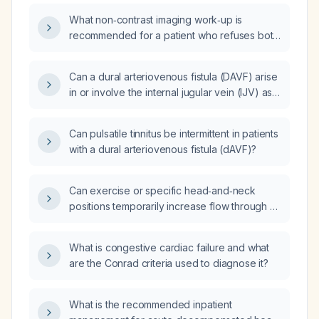
What non‑contrast imaging work‑up is
recommended for a patient who refuses both
iodinated contrast and ionizing radiation when
evaluating suspected dural arteriovenous
Can a dural arteriovenous fistula (DAVF) arise
fistula causing pulsatile tinnitus?
in or involve the internal jugular vein (IJV) as
its drainage pathway?
Can pulsatile tinnitus be intermittent in patients
with a dural arteriovenous fistula (dAVF)?
Can exercise or specific head‑and‑neck
positions temporarily increase flow through a
low‑grade dural arteriovenous fistula (dAVF)
and exacerbate pulsatile tinnitus?
What is congestive cardiac failure and what
are the Conrad criteria used to diagnose it?
What is the recommended inpatient