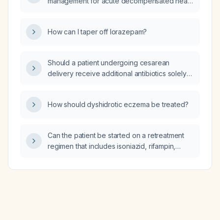
management for acute decompensated heart
failure?
How can I taper off lorazepam?
Should a patient undergoing cesarean
delivery receive additional antibiotics solely
because the operating room humidity is high?
How should dyshidrotic eczema be treated?
Can the patient be started on a retreatment
regimen that includes isoniazid, rifampin,
pyrazinamide, ethambutol, and moxifloxacin
together?