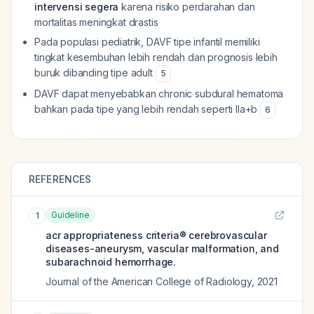
intervensi segera
karena risiko perdarahan dan
mortalitas meningkat drastis
Pada populasi pediatrik, DAVF tipe infantil memiliki
tingkat kesembuhan lebih rendah dan prognosis lebih
buruk dibanding tipe adult
5
DAVF dapat menyebabkan chronic subdural hematoma
bahkan pada tipe yang lebih rendah seperti IIa+b
6
REFERENCES
Guideline
1
acr appropriateness criteria® cerebrovascular
diseases-aneurysm, vascular malformation, and
subarachnoid hemorrhage.
Journal of the American College of Radiology
,
2021