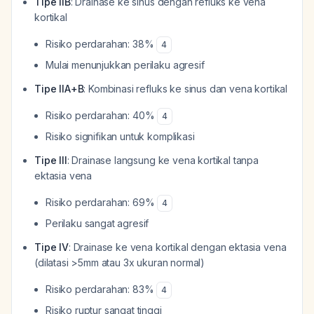
Tipe IIB
: Drainase ke sinus dengan refluks ke vena
kortikal
Risiko perdarahan: 38%
4
Mulai menunjukkan perilaku agresif
Tipe IIA+B
: Kombinasi refluks ke sinus dan vena kortikal
Risiko perdarahan: 40%
4
Risiko signifikan untuk komplikasi
Tipe III
: Drainase langsung ke vena kortikal tanpa
ektasia vena
Risiko perdarahan: 69%
4
Perilaku sangat agresif
Tipe IV
: Drainase ke vena kortikal dengan ektasia vena
(dilatasi >5mm atau 3x ukuran normal)
Risiko perdarahan: 83%
4
Risiko ruptur sangat tinggi