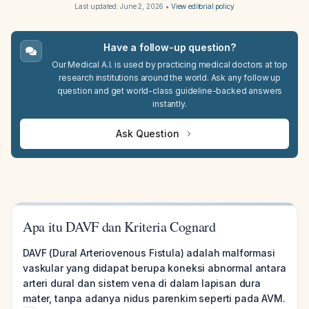
Last updated:
June 2, 2026
•
View editorial policy
Have a follow-up question?
Our Medical A.I. is used by practicing medical doctors at top
research institutions around the world. Ask any follow up
question and get world-class guideline-backed answers
instantly.
Ask Question
Apa itu DAVF dan Kriteria Cognard
DAVF (Dural Arteriovenous Fistula) adalah malformasi
vaskular yang didapat berupa koneksi abnormal antara
arteri dural dan sistem vena di dalam lapisan dura
mater, tanpa adanya nidus parenkim seperti pada AVM.