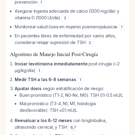
prevención
1
Asegurar ingesta adecuada de calcio (1200 mg/día) y
vitamina D (1000 UI/día)
2
Monitorear salud ósea en mujeres posmenopáusicas
1
En pacientes libres de enfermedad por varios años,
considerar relajar supresión de TSH
2
Algoritmo de Manejo Inicial Post-Cirugía
Iniciar levotiroxina inmediatamente
post-cirugía (~2
μg/kg/día)
1
Medir TSH a las 6-8 semanas
1
Ajustar dosis
según estratificación de riesgo:
Buen pronóstico (T1-2, N0-Nx, M0): TSH 0.1-0.5 mU/L
Mal pronóstico (T3-4, N1, M1, histología
desfavorable): TSH ≤0.1 mU/L
Reevaluar a los 6-12 meses
con tiroglobulina,
ultrasonido cervical, y TSH
6
,
7