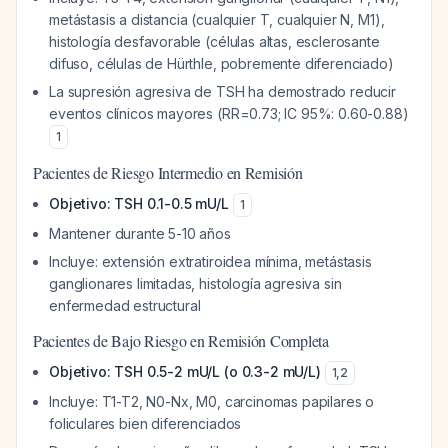
metástasis a distancia (cualquier T, cualquier N, M1),
histología desfavorable (células altas, esclerosante
difuso, células de Hürthle, pobremente diferenciado)
La supresión agresiva de TSH ha demostrado reducir
eventos clínicos mayores (RR=0.73; IC 95%: 0.60-0.88)
1
Pacientes de Riesgo Intermedio en Remisión
Objetivo: TSH 0.1-0.5 mU/L
1
Mantener durante 5-10 años
Incluye: extensión extratiroidea mínima, metástasis
ganglionares limitadas, histología agresiva sin
enfermedad estructural
Pacientes de Bajo Riesgo en Remisión Completa
Objetivo: TSH 0.5-2 mU/L (o 0.3-2 mU/L)
1
,
2
Incluye: T1-T2, N0-Nx, M0, carcinomas papilares o
foliculares bien diferenciados