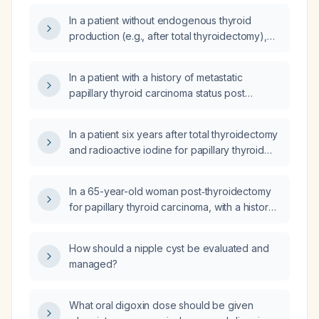
thyroxine (free T4)?
In a patient without endogenous thyroid
production (e.g., after total thyroidectomy),
how quickly does TSH rise to approximately
90 mIU/L after stopping levothyroxine?
In a patient with a history of metastatic
papillary thyroid carcinoma status post
thyroidectomy who has a suppressed TSH
(<0.02 mIU/L) and a free thyroxine (free T4)
In a patient six years after total thyroidectomy
level of 2.93 ng/dL, how should the
and radioactive iodine for papillary thyroid
levothyroxine dose be adjusted?
carcinoma, who is taking levothyroxine
(Tirosint) with a normal TSH, can
In a 65-year-old woman post‑thyroidectomy
hypothyroidism or the absence of a thyroid
for papillary thyroid carcinoma, with a history
cause hoarseness?
of transient ischemic attack and impending
syncope, who now has low ionized calcium,
How should a nipple cyst be evaluated and
low magnesium, and low potassium, what is
managed?
the most likely cause of these electrolyte
abnormalities?
What oral digoxin dose should be given