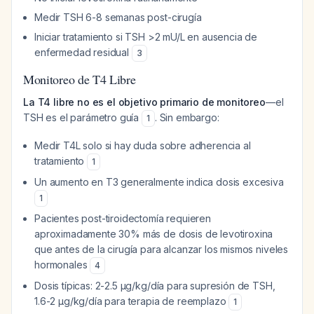
Medir TSH 6-8 semanas post-cirugía
Iniciar tratamiento si TSH >2 mU/L en ausencia de
enfermedad residual
3
Monitoreo de T4 Libre
La T4 libre no es el objetivo primario de monitoreo
—el
TSH es el parámetro guía
. Sin embargo:
1
Medir T4L solo si hay duda sobre adherencia al
tratamiento
1
Un aumento en T3 generalmente indica dosis excesiva
1
Pacientes post-tiroidectomía requieren
aproximadamente 30% más de dosis de levotiroxina
que antes de la cirugía para alcanzar los mismos niveles
hormonales
4
Dosis típicas: 2-2.5 μg/kg/día para supresión de TSH,
1.6-2 μg/kg/día para terapia de reemplazo
1