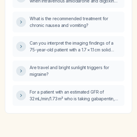
when intravenous amiodarone and digoxin
are unavailable?
What is the recommended treatment for
chronic nausea and vomiting?
Can you interpret the imaging findings of a
75-year-old patient with a 1.7 × 1.1 cm solid
enhancing lesion in the tail of the left parotid
gland, possibly a pleomorphic adenoma or
Are travel and bright sunlight triggers for
other parotid neoplasm, and advise on
migraine?
appropriate referral and management?
For a patient with an estimated GFR of
32 mL/min/1.73 m² who is taking gabapentin,
ropinirole, lisinopril‑hydrochlorothiazide,
lisinopril, lorazepam, trazodone, atorvastatin,
insulin (Tresiba, Lantus, Humalog), iron,
vitamin D2, sodium bicarbonate, clonidine,
amlodipine, fluoxetine (Prozac), and related