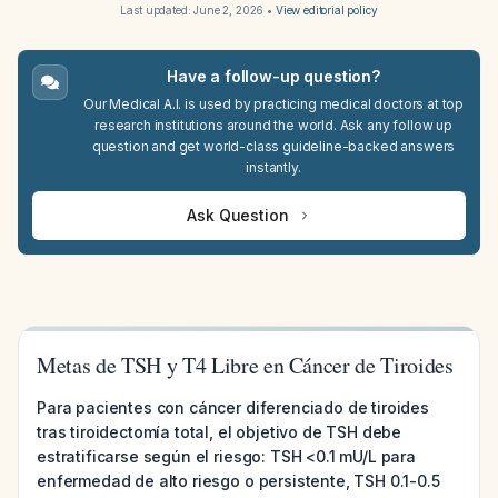
Last updated:
June 2, 2026
•
View editorial policy
Have a follow-up question?
Our Medical A.I. is used by practicing medical doctors at top
research institutions around the world. Ask any follow up
question and get world-class guideline-backed answers
instantly.
Ask Question
Metas de TSH y T4 Libre en Cáncer de Tiroides
Para pacientes con cáncer diferenciado de tiroides
tras tiroidectomía total, el objetivo de TSH debe
estratificarse según el riesgo: TSH <0.1 mU/L para
enfermedad de alto riesgo o persistente, TSH 0.1-0.5