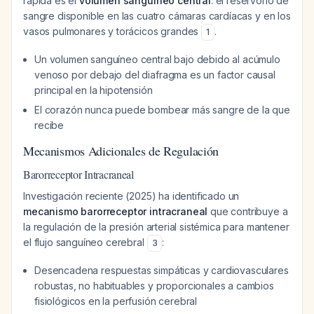
rápida es el
volumen sanguíneo central
: el reservorio de
sangre disponible en las cuatro cámaras cardíacas y en los
vasos pulmonares y torácicos grandes
.
1
Un volumen sanguíneo central bajo debido al acúmulo
venoso por debajo del diafragma es un factor causal
principal en la hipotensión
El corazón nunca puede bombear más sangre de la que
recibe
Mecanismos Adicionales de Regulación
Barorreceptor Intracraneal
Investigación reciente (2025) ha identificado un
mecanismo barorreceptor intracraneal
que contribuye a
la regulación de la presión arterial sistémica para mantener
el flujo sanguíneo cerebral
:
3
Desencadena respuestas simpáticas y cardiovasculares
robustas, no habituables y proporcionales a cambios
fisiológicos en la perfusión cerebral