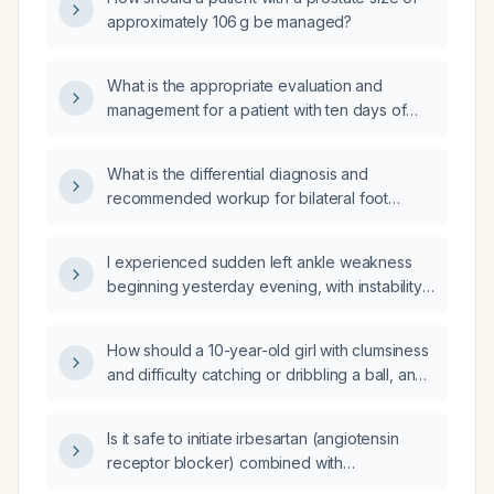
approximately 106 g be managed?
What is the appropriate evaluation and
management for a patient with ten days of
diarrhea and fever?
What is the differential diagnosis and
recommended workup for bilateral foot
paresthesia?
I experienced sudden left ankle weakness
beginning yesterday evening, with instability
and inability to bear weight—what immediate
actions should I take?
How should a 10-year-old girl with clumsiness
and difficulty catching or dribbling a ball, and
a normal neurological examination, be
evaluated and managed?
Is it safe to initiate irbesartan (angiotensin
receptor blocker) combined with
hydrochlorothiazide in a patient whose serum