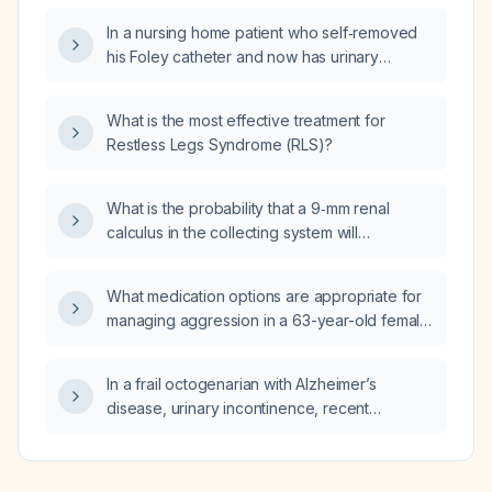
potassium is 5.8 mEq/L?
In a nursing home patient who self‑removed
his Foley catheter and now has urinary
retention, after encountering resistance when
attempting to replace a 16‑French Foley
What is the most effective treatment for
catheter, what is the recommended
Restless Legs Syndrome (RLS)?
management?
What is the probability that a 9‑mm renal
calculus in the collecting system will
spontaneously migrate into the ureter?
What medication options are appropriate for
managing aggression in a 63-year-old female
with post‑traumatic stress disorder, major
depressive disorder, and
In a frail octogenarian with Alzheimer’s
attention‑deficit/hyperactivity disorder?
disease, urinary incontinence, recent
hospitalization and currently low‑grade fever
or afebrile for several days, what is the
appropriate outpatient oral antibiotic regimen