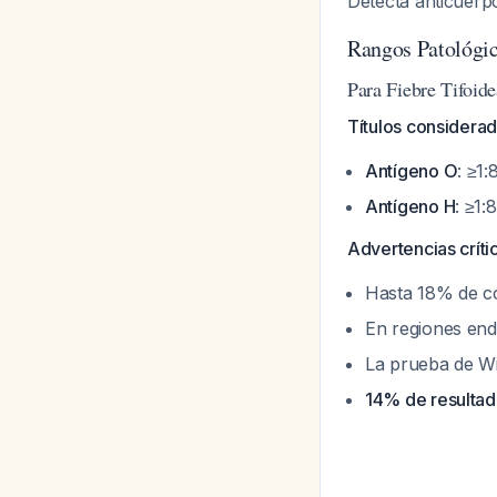
Detecta anticuerp
Rangos Patológi
Para Fiebre Tifoide
Títulos considerad
Antígeno O
: ≥1
Antígeno H
: ≥1:
Advertencias críti
Hasta 18% de con
En regiones end
La prueba de Wi
14% de resultado