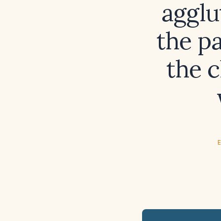
agglu
the pa
the c
E