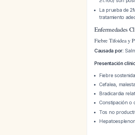
≥1:160) son posi
La prueba de 2M
tratamiento ad
Enfermedades Cl
Fiebre Tifoidea y P
Causada por
:
Salm
Presentación clíni
Fiebre sostenida 
Cefalea, malesta
Bradicardia relat
Constipación o 
Tos no producti
Hepatoesplenom