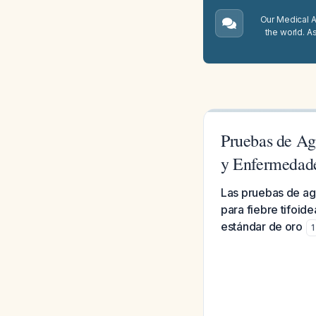
Our Medical A.
the world. A
Pruebas de Agl
y Enfermedad
Las pruebas de agl
para fiebre tifoid
estándar de oro
1