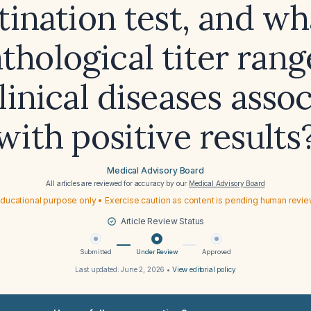
tination test, and wh
thological titer ran
linical diseases asso
with positive results
Medical Advisory Board
All articles are reviewed for accuracy by our
Medical Advisory Board
ducational purpose only • Exercise caution as content is pending human revi
Article Review Status
Submitted
Under Review
Approved
Last updated:
June 2, 2026
•
View editorial policy