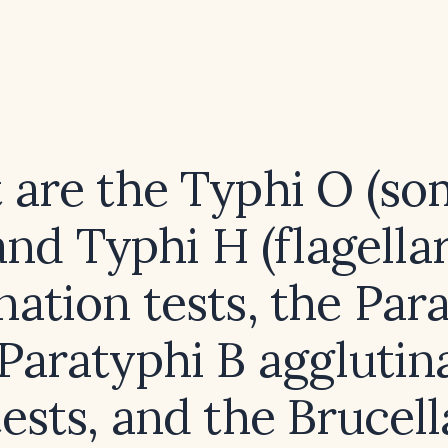
are the Typhi O (so
and Typhi H (flagellar
nation tests, the Par
Paratyphi B agglutin
tests, and the Brucell