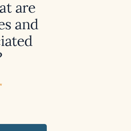
at are
ges and
ciated
?
ew