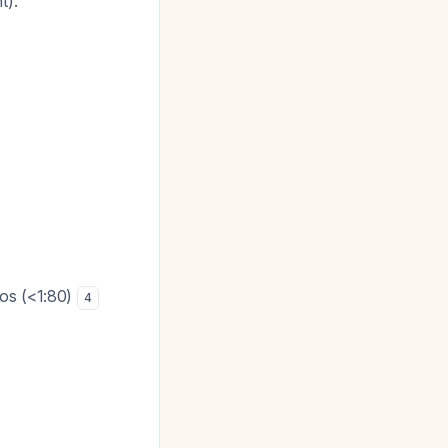
t).
jos (<1:80)
4