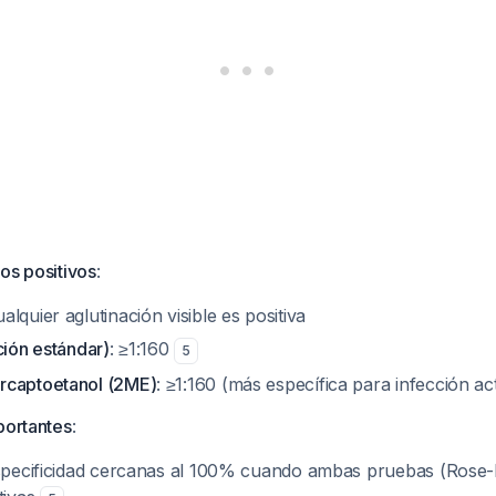
os positivos
:
ualquier aglutinación visible es positiva
ción estándar)
: ≥1:160
5
rcaptoetanol (2ME)
: ≥1:160 (más específica para infección ac
portantes
:
especificidad cercanas al 100% cuando ambas pruebas (Rose-