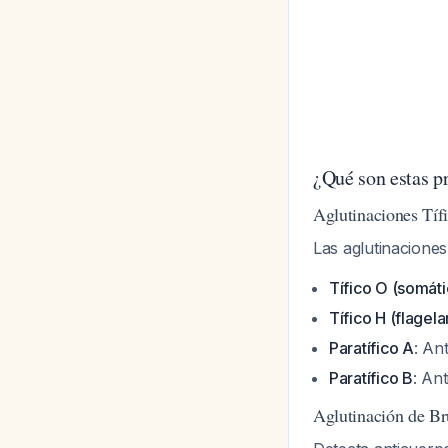
¿Qué son estas p
Aglutinaciones Tíf
Las aglutinaciones
Tífico O (somáti
Tífico H (flagela
Paratífico A
: An
Paratífico B
: An
Aglutinación de Br