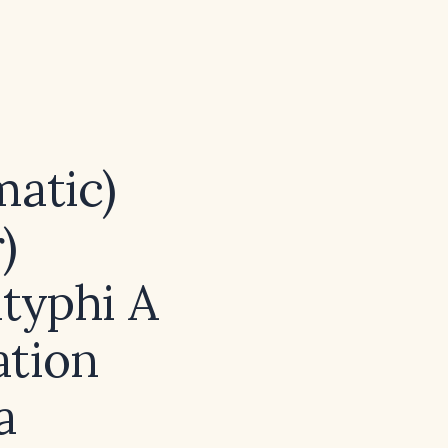
matic)
)
atyphi A
ation
a