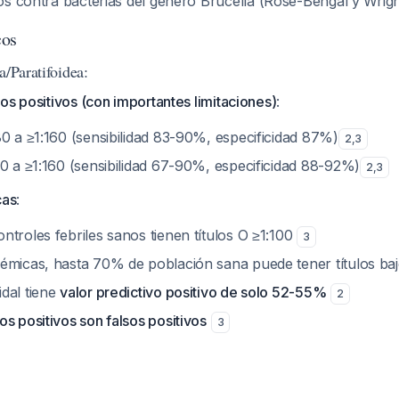
os contra bacterias del género
Brucella
(Rose-Bengal y Wrigh
cos
a/Paratifoidea:
os positivos (con importantes limitaciones)
:
:80 a ≥1:160 (sensibilidad 83-90%, especificidad 87%)
2
,
3
80 a ≥1:160 (sensibilidad 67-90%, especificidad 88-92%)
2
,
3
cas
:
troles febriles sanos tienen títulos O ≥1:100
3
émicas, hasta 70% de población sana puede tener títulos ba
dal tiene
valor predictivo positivo de solo 52-55%
2
s positivos son falsos positivos
3