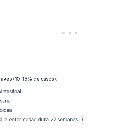
raves (10-15% de casos)
:
intestinal
stinal
foidea
si la enfermedad dura >2 semanas
1