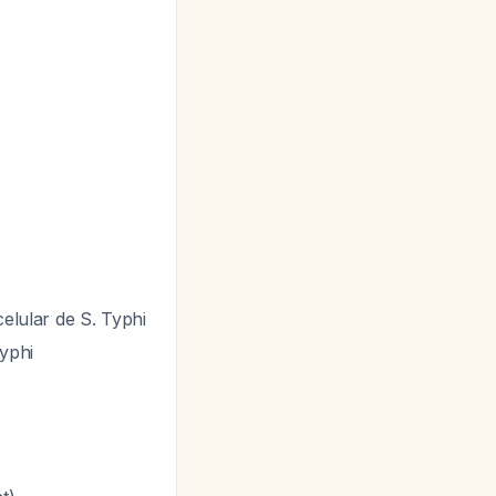
celular de
S. Typhi
Typhi