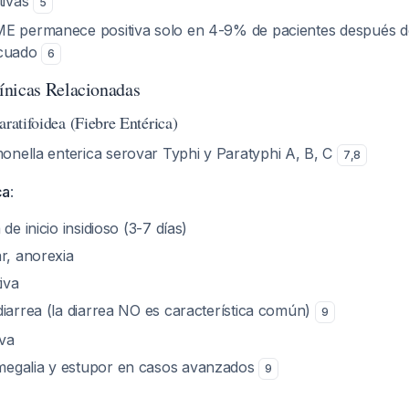
tivas
5
E permanece positiva solo en 4-9% de pacientes después d
ecuado
6
ínicas Relacionadas
aratifoidea (Fiebre Entérica)
onella enterica
serovar Typhi y Paratyphi A, B, C
7
,
8
ca
:
de inicio insidioso (3-7 días)
r, anorexia
iva
diarrea (la diarrea NO es característica común)
9
va
egalia y estupor en casos avanzados
9