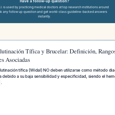
Have a follow-up question?
I. is used by practicing medical doctors at top research institutions around
sk any follow up question and get world-class guideline-backed answers
instantly.
utinación Tífica y Brucelar: Definición, Rango
es Asociadas
utinación tífica (Widal) NO deben utilizarse como método dia
ea debido a su baja sensibilidad y especificidad, siendo el hem
.