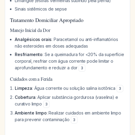
Linfangite (estrias vermelhas subindo pela perna)
Sinais sistêmicos de sepse
Tratamento Domiciliar Apropriado
Manejo Inicial da Dor
Analgésicos orais
: Paracetamol ou anti-inflamatórios
não esteroides em doses adequadas
Resfriamento
: Se a queimadura for <20% da superfície
corporal, resfriar com água corrente pode limitar o
aprofundamento e reduzir a dor
3
Cuidados com a Ferida
Limpeza
: Água corrente ou solução salina isotônica
3
Cobertura
: Aplicar substância gordurosa (vaselina) e
curativo limpo
3
Ambiente limpo
: Realizar cuidados em ambiente limpo
para prevenir contaminação
3