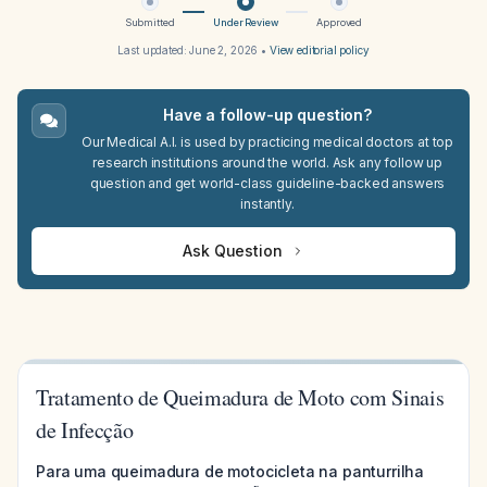
Submitted
Under Review
Approved
Last updated:
June 2, 2026
•
View editorial policy
Have a follow-up question?
Our Medical A.I. is used by practicing medical doctors at top
research institutions around the world. Ask any follow up
question and get world-class guideline-backed answers
instantly.
Ask Question
Tratamento de Queimadura de Moto com Sinais
de Infecção
Para uma queimadura de motocicleta na panturrilha