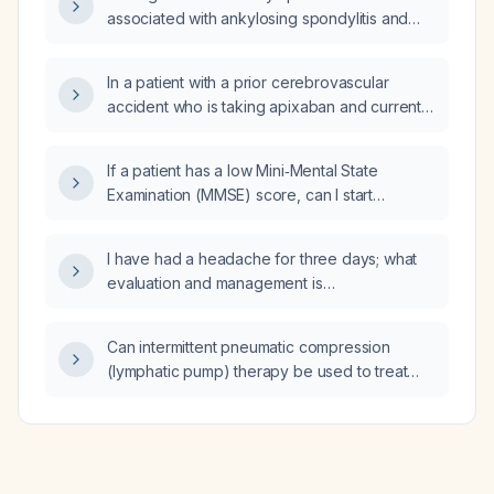
associated with ankylosing spondylitis and
how should they be evaluated and managed?
In a patient with a prior cerebrovascular
accident who is taking apixaban and currently
has a gallbladder drain, what is the
recommended approach for dental
If a patient has a low Mini‑Mental State
prophylaxis and management of the
Examination (MMSE) score, can I start
anticoagulant?
memantine or donepezil to improve memory?
I have had a headache for three days; what
evaluation and management is
recommended?
Can intermittent pneumatic compression
(lymphatic pump) therapy be used to treat
peripheral edema unrelated to
lymphadenopathy?