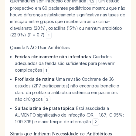
queimaduras sem infecção confirmada
. Um estudo
1
,
2
prospectivo em 80 pacientes pediátricos mostrou que não
houve diferença estatisticamente significativa nas taxas de
infecção entre grupos que receberam amoxicilina-
clavulanato (20%), oxacilina (15%) ou nenhum antibiótico
(22,9%) (P = 0.7)
.
1
Quando NÃO Usar Antibióticos
Feridas clinicamente não infectadas
: Cuidados
adequados da ferida são suficientes para prevenir
complicações
1
Profilaxia de rotina
: Uma revisão Cochrane de 36
estudos (2117 participantes) não encontrou benefício
claro da profilaxia antibiótica sistêmica em pacientes
não cirúrgicos
2
Sulfadiazina de prata tópica
: Está associada a
AUMENTO significativo de infecção (OR = 1.87; IC 95%:
1.09-3.19) e maior tempo de internação
2
Sinais que Indicam Necessidade de Antibióticos