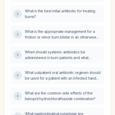
What is the best initial antibiotic for treating
burns?
What is the appropriate management for a
friction or minor burn blister in an otherwise
healthy adult?
When should systemic antibiotics be
administered in burn patients and what
empiric broad‑spectrum regimen is
recommended?
What outpatient oral antibiotic regimen should
be used for a patient with an infected hand
burn after surgical debridement, when the
wound is clean, the patient is
What are the common side effects of the
hemodynamically stable, and deep tissue
lisinopril‑hydrochlorothiazide combination?
cultures are pending?
What gastrointestinal symptoms are