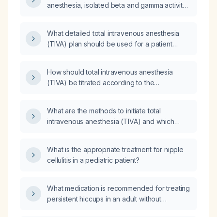
anesthesia, isolated beta and gamma activity
common complications?
appears on the spectrogram and raw EEG in a
focal region; how should the anesthetic depth
What detailed total intravenous anesthesia
be adjusted?
(TIVA) plan should be used for a patient
undergoing prone C7‑T3 decompression with
intra‑operative neuro‑monitoring?
How should total intravenous anesthesia
(TIVA) be titrated according to the
electroencephalogram (EEG)?
What are the methods to initiate total
intravenous anesthesia (TIVA) and which
medication should be given first?
What is the appropriate treatment for nipple
cellulitis in a pediatric patient?
What medication is recommended for treating
persistent hiccups in an adult without
contraindications?