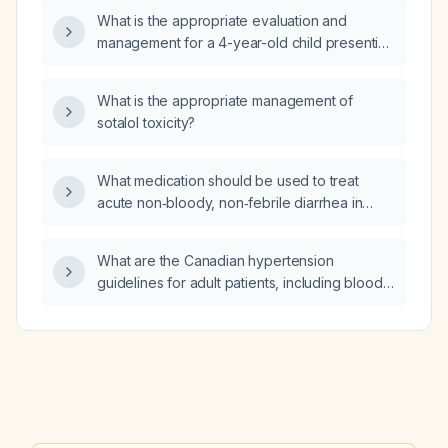
What is the appropriate evaluation and
management for a 4-year-old child presenting
with a swollen penis?
What is the appropriate management of
sotalol toxicity?
What medication should be used to treat
acute non‑bloody, non‑febrile diarrhea in
otherwise healthy adults?
What are the Canadian hypertension
guidelines for adult patients, including blood
pressure targets, lifestyle recommendations,
and first‑line medication choices, especially
for those with diabetes, chronic kidney
disease, or established cardiovascular
disease?