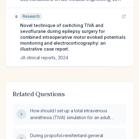
Research
8
Novel technique of switching TIVA and
sevoflurane during epilepsy surgery for
combined intraoperative motor evoked potentials
monitoring and electrocorticography: an
illustrative case report.
JA clinical reports
,
2024
Related Questions
How should I set up a total intravenous
anesthesia (TIVA) simulation for an adult
patient (age 18‑65, ASA I‑III), including
propofol and remifentanil infusion rates,
During propofol‑remifentanil general
adjunct medications, and management of