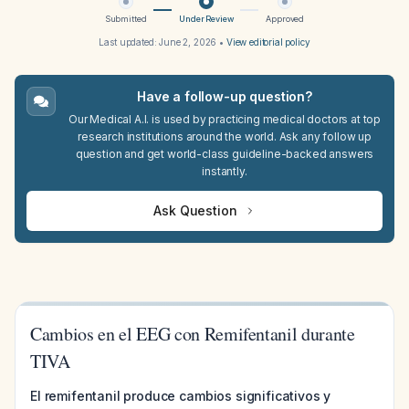
Submitted
Under Review
Approved
Last updated:
June 2, 2026
•
View editorial policy
Have a follow-up question?
Our Medical A.I. is used by practicing medical doctors at top
research institutions around the world. Ask any follow up
question and get world-class guideline-backed answers
instantly.
Ask Question
Cambios en el EEG con Remifentanil durante
TIVA
El remifentanil produce cambios significativos y