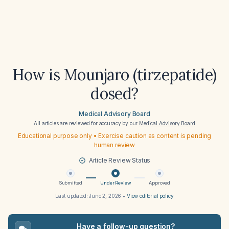
How is Mounjaro (tirzepatide)
dosed?
Medical Advisory Board
All articles are reviewed for accuracy by our
Medical Advisory Board
Educational purpose only • Exercise caution as content is pending
human review
Article Review Status
Submitted
Under Review
Approved
Last updated:
June 2, 2026
•
View editorial policy
Have a follow-up question?