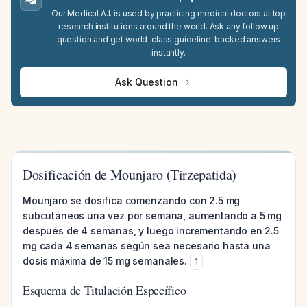
Our Medical A.I. is used by practicing medical doctors at top
research institutions around the world. Ask any follow up
question and get world-class guideline-backed answers
instantly.
Ask Question
Dosificación de Mounjaro (Tirzepatida)
Mounjaro se dosifica comenzando con 2.5 mg
subcutáneos una vez por semana, aumentando a 5 mg
después de 4 semanas, y luego incrementando en 2.5
mg cada 4 semanas según sea necesario hasta una
dosis máxima de 15 mg semanales.
1
Esquema de Titulación Específico