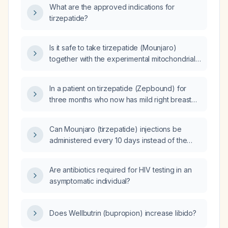
What are the approved indications for
tirzepatide?
Is it safe to take tirzepatide (Mounjaro)
together with the experimental mitochondrial
peptide MOTS‑c?
In a patient on tirzepatide (Zepbound) for
three months who now has mild right breast
tenderness around the nipple with no
palpable mass, should the medication be
Can Mounjaro (tirzepatide) injections be
continued and how should the breast
administered every 10 days instead of the
symptoms be managed?
approved weekly schedule?
Are antibiotics required for HIV testing in an
asymptomatic individual?
Does Wellbutrin (bupropion) increase libido?