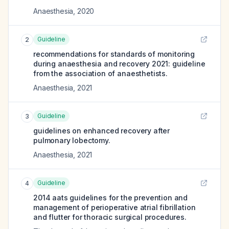
Anaesthesia
,
2020
Guideline
2
recommendations for standards of monitoring
during anaesthesia and recovery 2021: guideline
from the association of anaesthetists.
Anaesthesia
,
2021
Guideline
3
guidelines on enhanced recovery after
pulmonary lobectomy.
Anaesthesia
,
2021
Guideline
4
2014 aats guidelines for the prevention and
management of perioperative atrial fibrillation
and flutter for thoracic surgical procedures.