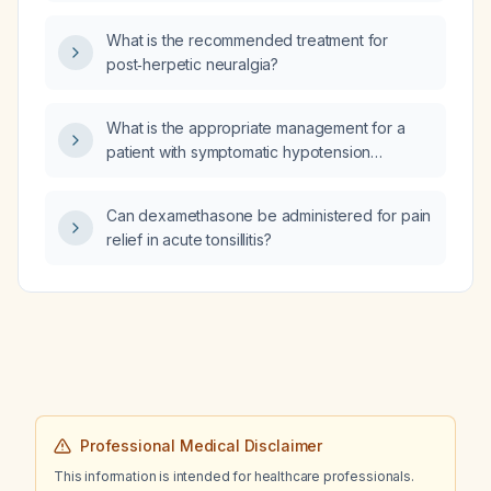
What is the recommended treatment for
post‑herpetic neuralgia?
What is the appropriate management for a
patient with symptomatic hypotension
confirmed by orthostatic measurements
(≥20 mm Hg systolic or ≥10 mm Hg diastolic
Can dexamethasone be administered for pain
drop)?
relief in acute tonsillitis?
Professional Medical Disclaimer
This information is intended for healthcare professionals.