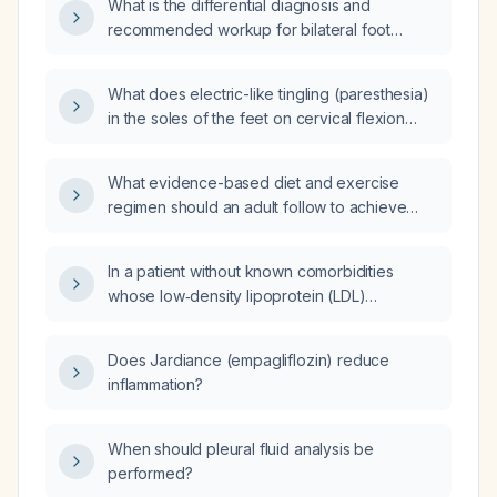
What is the differential diagnosis and
recommended workup for bilateral foot
paresthesia?
What does electric-like tingling (paresthesia)
in the soles of the feet on cervical flexion
indicate, and what evaluation is
recommended?
What evidence-based diet and exercise
regimen should an adult follow to achieve
safe weight loss?
In a patient without known comorbidities
whose low‑density lipoprotein (LDL)
cholesterol has normalized, should statin
therapy be discontinued?
Does Jardiance (empagliflozin) reduce
inflammation?
When should pleural fluid analysis be
performed?