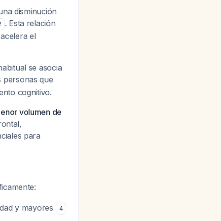
 una disminución
. Esta relación
2
acelera el
abitual se asocia
s personas que
nto cognitivo.
enor volumen de
rontal,
nciales para
ficamente:
edad y mayores
4