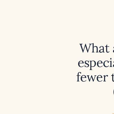
What a
especi
fewer 