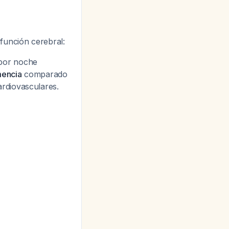
función cerebral:
 por noche
mencia
comparado
ardiovasculares.