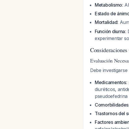
Metabolismo
: A
Estado de ánim
Mortalidad
: Aum
Función diurna
:
experimentar so
Consideraciones 
Evaluación Necesa
Debe investigarse 
Medicamentos
:
diuréticos, ant
pseudoefedrina
Comorbilidades
Trastornos del 
Factores ambien