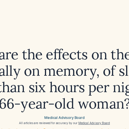
re the effects on th
ally on memory, of s
than six hours per nig
66-year-old woman
Medical Advisory Board
All articles are reviewed for accuracy by our
Medical Advisory Board