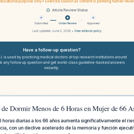
ducational purpose only • Exercise caution as content is pending human revi
Article Review Status
Submitted
Under Review
Approved
Last updated:
June 3, 2026
•
View editorial policy
Have a follow-up question?
I. is used by practicing medical doctors at top research institutions around
sk any follow up question and get world-class guideline-backed answers
instantly.
 de Dormir Menos de 6 Horas en Mujer de 66 A
horas diarias a los 66 años aumenta significativamente el ri
cia, con un declive acelerado de la memoria y función ejecut