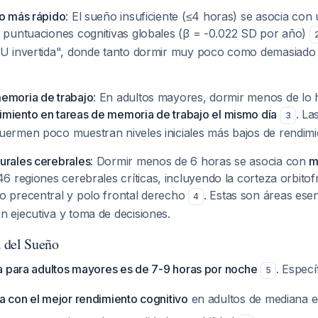
vo más rápido
: El sueño insuficiente (≤4 horas) se asocia con
s puntuaciones cognitivas globales (β = -0.022 SD por año)
"U invertida", donde tanto dormir muy poco como demasiado 
emoria de trabajo
: En adultos mayores, dormir menos de lo h
miento en tareas de memoria de trabajo el mismo día
. La
3
uermen poco muestran niveles iniciales más bajos de rendimie
urales cerebrales
: Dormir menos de 6 horas se asocia con
m
6 regiones cerebrales críticas, incluyendo la corteza orbitof
o precentral y polo frontal derecho
. Estas son áreas ese
4
n ejecutiva y toma de decisiones.
 del Sueño
a para adultos mayores es de 7-9 horas por noche
. Especí
5
a con el mejor rendimiento cognitivo
en adultos de mediana 