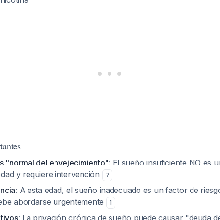
nicotina
tantes
s "normal del envejecimiento"
: El sueño insuficiente NO es
 edad y requiere intervención
7
ncia
: A esta edad, el sueño inadecuado es un factor de riesg
ebe abordarse urgentemente
1
tivos
: La privación crónica de sueño puede causar "deuda 