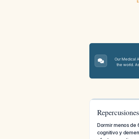
E
Our Medical A.
the world. A
Repercusiones
Dormir menos de 6 
cognitivo y demen