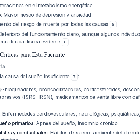
lteraciones en el metabolismo energético
o
: Mayor riesgo de depresión y ansiedad
ento del riesgo de muerte por todas las causas
5
 Deterioro del funcionamiento diario, aunque algunos individ
mnolencia diurna evidente
6
Críticas para Esta Paciente
ria
la causa del sueño insuficiente
:
7
 β-bloqueadores, broncodilatadores, corticosteroides, descon
idepresivos (ISRS, IRSN), medicamentos de venta libre con caf
: Enfermedades cardiovasculares, neurológicas, psiquiátricas,
sueño primarios
: Apnea del sueño, insomnio crónico
tales y conductuales
: Hábitos de sueño, ambiente del dormi