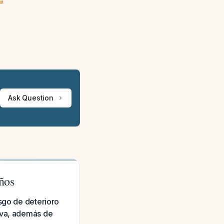
ew
Ask Question
ños
esgo de deterioro
iva, además de