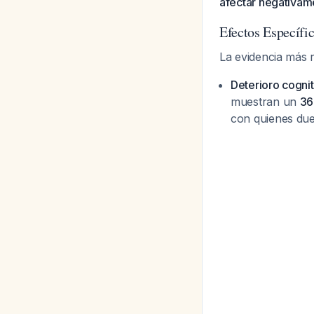
afectar negativame
Efectos Específi
La evidencia más 
Deterioro cogni
muestran un
36
con quienes du