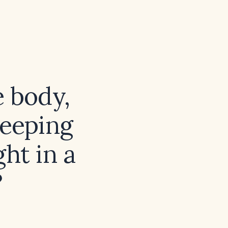
e body,
leeping
ht in a
?