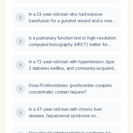
G12C‑mutated non‑small cell lung cancer
receiving Lumakras (sotorasib)?
In a 23-year-old man who had massive
transfusion for a gunshot wound and is now
mechanically ventilated, arterial blood gas
shows pH 7.57, PaCO₂ 48 mm Hg, PaO₂
Is a pulmonary function test or high-resolution
123 mm Hg, bicarbonate 44 mEq/L, base
computed tomography (HRCT) better for
excess +11 mEq/L. What is the most
assessing the severity of bronchiectasis and
appropriate initial treatment?
fibrosis?
In a 72-year-old man with hypertension, type
2 diabetes mellitus, and community-acquired
pneumonia who is in cardiac arrest with
pulseless electrical activity, after 20 minutes
Does Prothrombinex (prothrombin complex
of high-quality cardiopulmonary resuscitation
concentrate) contain heparin?
and an end-tidal CO₂ of 8 mm Hg without
return of spontaneous circulation, what is the
most appropriate next step in management?
In a 47-year-old man with chronic liver
disease, hepatorenal syndrome on
intermittent hemodialysis, fever for five days,
and a tender erythematous rash that is fragile
How should antiphospholipid syndrome be