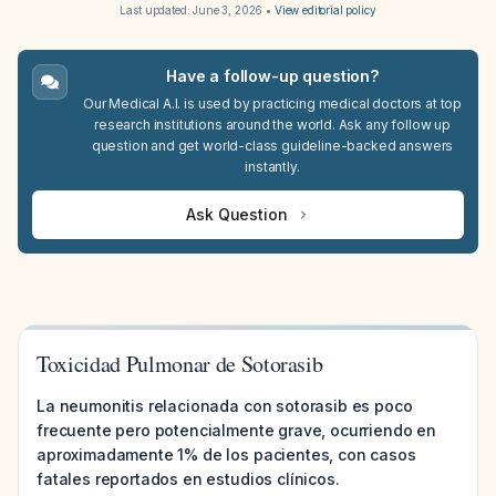
Last updated:
June 3, 2026
•
View editorial policy
Have a follow-up question?
Our Medical A.I. is used by practicing medical doctors at top
research institutions around the world. Ask any follow up
question and get world-class guideline-backed answers
instantly.
Ask Question
Toxicidad Pulmonar de Sotorasib
La neumonitis relacionada con sotorasib es poco
frecuente pero potencialmente grave, ocurriendo en
aproximadamente 1% de los pacientes, con casos
fatales reportados en estudios clínicos.