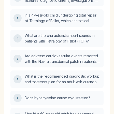
features, diagnostic criteria, investigations,
and management of Tetralogy of Fallot?
In a 4-year-old child undergoing total repair
of Tetralogy of Fallot, which anatomical
feature is most commonly found?
What are the characteristic heart sounds in
patients with Tetralogy of Fallot (TOF)?
Are adverse cardiovascular events reported
with the Nuvira transdermal patch in patients
who have hypertension?
What is the recommended diagnostic workup
and treatment plan for an adult with cutaneous
squamous cell carcinoma, including
management of low‑risk lesions, high‑risk
Does hyoscyamine cause eye irritation?
lesions, unresectable disease, and metastatic
disease?
Should a 60-year-old adult be vaccinated