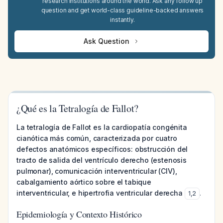
research institutions around the world. Ask any follow up
question and get world-class guideline-backed answers
instantly.
Ask Question
¿Qué es la Tetralogía de Fallot?
La tetralogía de Fallot es la cardiopatía congénita
cianótica más común, caracterizada por cuatro
defectos anatómicos específicos: obstrucción del
tracto de salida del ventrículo derecho (estenosis
pulmonar), comunicación interventricular (CIV),
cabalgamiento aórtico sobre el tabique
interventricular, e hipertrofia ventricular derecha
.
1
,
2
Epidemiología y Contexto Histórico