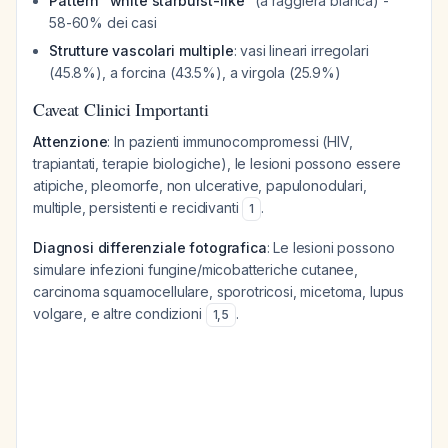
Pattern "white starburst-like"
(a raggiera bianca) -
58-60% dei casi
Strutture vascolari multiple
: vasi lineari irregolari
(45.8%), a forcina (43.5%), a virgola (25.9%)
Caveat Clinici Importanti
Attenzione
: In pazienti immunocompromessi (HIV,
trapiantati, terapie biologiche), le lesioni possono essere
atipiche, pleomorfe, non ulcerative, papulonodulari,
multiple, persistenti e recidivanti
.
1
Diagnosi differenziale fotografica
: Le lesioni possono
simulare infezioni fungine/micobatteriche cutanee,
carcinoma squamocellulare, sporotricosi, micetoma, lupus
volgare, e altre condizioni
.
1
,
5