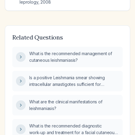
leprology
,
2008
Related Questions
What is the recommended management of
cutaneous leishmaniasis?
Is a positive Leishmania smear showing
intracellular amastigotes sufficient for
diagnosing cutaneous leishmaniasis, or is a
skin biopsy also required?
What are the clinical manifestations of
leishmaniasis?
What is the recommended diagnostic
work‑up and treatment for a facial cutaneous