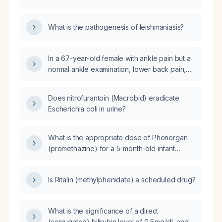
leishmaniasis lesion, such as a nasal lesion?
What is the pathogenesis of leishmaniasis?
In a 67-year-old female with ankle pain but a
normal ankle examination, lower back pain,
and a positive straight leg raise test, what is
the most likely diagnosis?
Does nitrofurantoin (Macrobid) eradicate
Escherichia coli in urine?
What is the appropriate dose of Phenergan
(promethazine) for a 5-month-old infant
weighing 5 kg?
Is Ritalin (methylphenidate) a scheduled drug?
What is the significance of a direct
(conjugated) bilirubin level of 0.5 mg/dL and