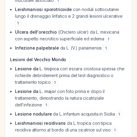
mucosale associato
1
Leishmaniosi sporotricoide
con noduli sottocutanei
lungo il drenaggio linfatico e 2 grandi lesioni ulcerative
1
Ulcera dell'orecchio
(
Chiclero ulcer
) da
L. mexicana
con aspetto necrotico superficiale ed edema
1
Infezione palpebrale
da
L. (V.) panamensis
1
Lesioni del Vecchio Mondo
Lesione da
L. tropica
con escara crostosa spessa che
richiede debridement prima del test diagnostico o
trattamento topico
1
Lesione da
L. major
con foto prima e dopo il
trattamento, dimostrando la natura cicatriziale
dell'infezione
1
Lesione nodulare
da
L. infantum
acquisita in Sicilia
1
Leishmaniosi recidivans
da
L. tropica
con tipica
recidiva attorno al bordo di una cicatrice sul viso
1