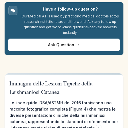
Have a follow-up question?
Our Medical A.I. is used by practicing medical doctors at top
research institutions around the world. Ask any follow up
question and get world-class guideline-backed answers
instantly.
Ask Question
Immagini delle Lesioni Tipiche della
Leishmaniosi Cutanea
Le linee guida IDSA/ASTMH del 2016 forniscono una
raccolta fotografica completa (Figura 4) che mostra le
diverse presentazioni cliniche della leishmaniosi
cutanea, rappresentando lo standard di riferimento per
il riconoscimento visivo di questa patologia
.